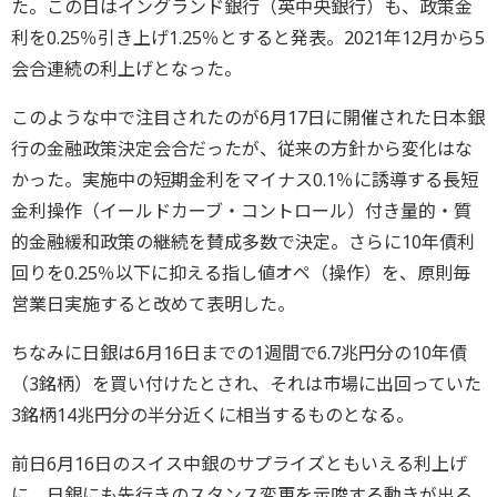
た。この日はイングランド銀行（英中央銀行）も、政策金
利を0.25％引き上げ1.25％とすると発表。2021年12月から5
会合連続の利上げとなった。
このような中で注目されたのが6月17日に開催された日本銀
行の金融政策決定会合だったが、従来の方針から変化はな
かった。実施中の短期金利をマイナス0.1％に誘導する長短
金利操作（イールドカーブ・コントロール）付き量的・質
的金融緩和政策の継続を賛成多数で決定。さらに10年債利
回りを0.25％以下に抑える指し値オペ（操作）を、原則毎
営業日実施すると改めて表明した。
ちなみに日銀は6月16日までの1週間で6.7兆円分の10年債
（3銘柄）を買い付けたとされ、それは市場に出回っていた
3銘柄14兆円分の半分近くに相当するものとなる。
前日6月16日のスイス中銀のサプライズともいえる利上げ
に、日銀にも先行きのスタンス変更を示唆する動きが出る