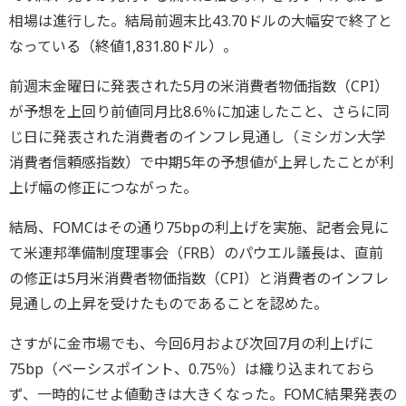
相場は進行した。結局前週末比43.70ドルの大幅安で終了と
なっている（終値1,831.80ドル）。
前週末金曜日に発表された5月の米消費者物価指数（CPI）
が予想を上回り前値同月比8.6％に加速したこと、さらに同
じ日に発表された消費者のインフレ見通し（ミシガン大学
消費者信頼感指数）で中期5年の予想値が上昇したことが利
上げ幅の修正につながった。
結局、FOMCはその通り75bpの利上げを実施、記者会見に
て米連邦準備制度理事会（FRB）のパウエル議長は、直前
の修正は5月米消費者物価指数（CPI）と消費者のインフレ
見通しの上昇を受けたものであることを認めた。
さすがに金市場でも、今回6月および次回7月の利上げに
75bp（ベーシスポイント、0.75％）は織り込まれておら
ず、一時的にせよ値動きは大きくなった。FOMC結果発表の