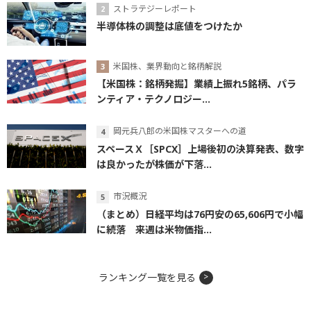
ストラテジーレポート
半導体株の調整は底値をつけたか
米国株、業界動向と銘柄解説
【米国株：銘柄発掘】業績上振れ5銘柄、パラ
ンティア・テクノロジー...
岡元兵八郎の米国株マスターへの道
スペースＸ［SPCX］上場後初の決算発表、数字
は良かったが株価が下落...
市況概況
（まとめ）日経平均は76円安の65,606円で小幅
に続落 来週は米物価指...
ランキング一覧を見る