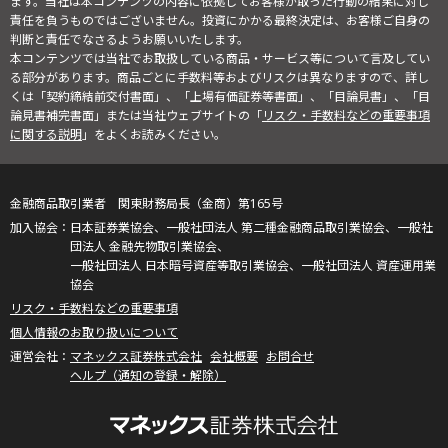
ます。当社は本コンテンツの内容に依拠してお客様が取った行動の結果に対し
責任を負うものではございません。投資にかかる最終決定は、お客様ご自身の
判断と責任でなさるようお願いいたします。
本コンテンツでは当社でお取扱している商品・サービス等について言及してい
る部分があります。商品ごとに手数料等およびリスクは異なりますので、詳し
くは「契約締結前交付書面」、「上場有価証券等書面」、「目論見書」、「目
論見書補完書面」または当社ウェブサイトの「
リスク・手数料などの重要事項
に関する説明
」をよくお読みください。
金融商品取引業者 関東財務局長（金商）第165号
日本証券業協会、一般社団法人 第二種金融商品取引業協会、一般社
団法人 金融先物取引業協会、
一般社団法人 日本暗号資産等取引業協会、一般社団法人 資産運用業
協会
リスク・手数料などの重要事項
個人情報のお取り扱いについて
マネックス証券株式会社
会社概要
お問合せ
ヘルプ（通知の登録・解除）