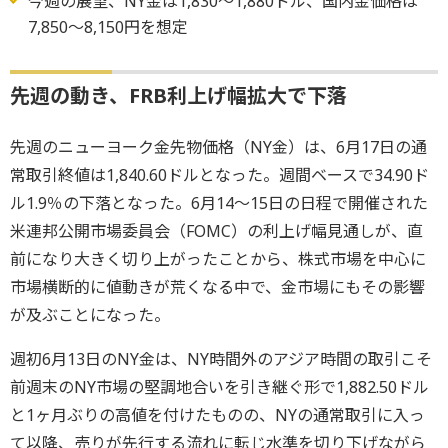
今週の展望、NY金は1,830～1,880ドル、国内金価格は
7,850～8,150円を想定
先週の動き、FRB利上げ幅拡大で下落
先週のニューヨーク金先物価格（NY金）は、6月17日の通
常取引終値は1,840.60ドルとなった。週間ベースで34.90ド
ル1.9％の下落となった。6月14～15日の日程で開催された
米連邦公開市場委員会（FOMC）の利上げ幅見通しが、直
前になり大きく切り上がったことから、株式市場を中心に
市場横断的に値動きが荒くなる中で、金市場にもその影響
が及ぶことになった。
週初6月13日のNY金は、NY時間外のアジア時間の取引こそ
前週末のNY市場の堅調地合いを引き継ぐ形で1,882.50ドル
と1ヶ月ぶりの高値を付けたものの、NYの通常取引に入っ
て以降、売りが先行する流れに転じ水準を切り下げながら