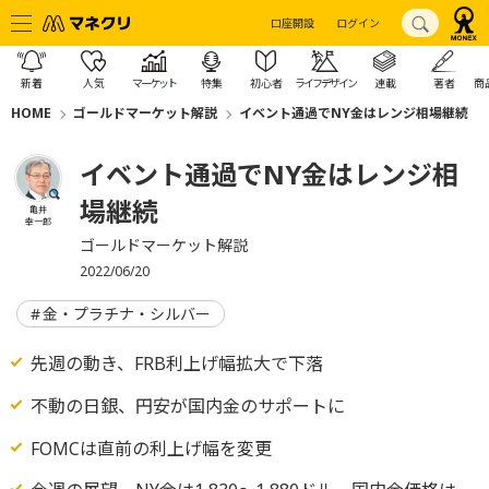
口座開設
ログイン
新着
人気
マーケット
特集
初心者
ライフデザイン
連載
著者
商
HOME
ゴールドマーケット解説
イベント通過でNY金はレンジ相場継続
イベント通過でNY金はレンジ相
場継続
亀井
幸一郎
ゴールドマーケット解説
2022/06/20
金・プラチナ・シルバー
先週の動き、FRB利上げ幅拡大で下落
不動の日銀、円安が国内金のサポートに
FOMCは直前の利上げ幅を変更