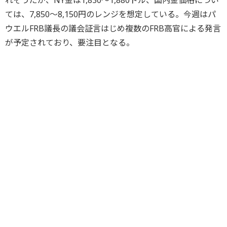
れそうだが、NY金は1,830～1,880ドル、国内金価格につい
ては、7,850～8,150円のレンジを想定している。今週はパ
ウエルFRB議長の議会証言はじめ複数のFRB高官による発言
が予定されており、要注目となる。