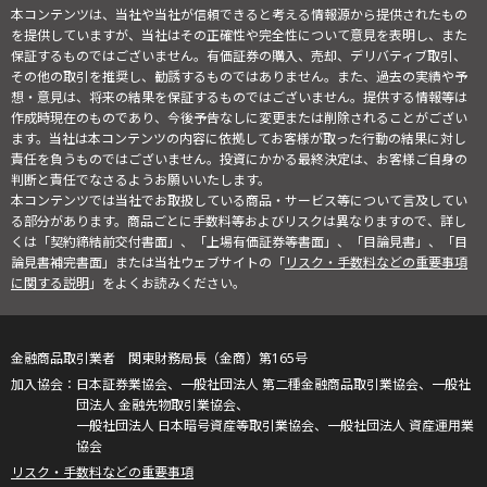
本コンテンツは、当社や当社が信頼できると考える情報源から提供されたもの
を提供していますが、当社はその正確性や完全性について意見を表明し、また
保証するものではございません。有価証券の購入、売却、デリバティブ取引、
その他の取引を推奨し、勧誘するものではありません。また、過去の実績や予
想・意見は、将来の結果を保証するものではございません。提供する情報等は
作成時現在のものであり、今後予告なしに変更または削除されることがござい
ます。当社は本コンテンツの内容に依拠してお客様が取った行動の結果に対し
責任を負うものではございません。投資にかかる最終決定は、お客様ご自身の
判断と責任でなさるようお願いいたします。
本コンテンツでは当社でお取扱している商品・サービス等について言及してい
る部分があります。商品ごとに手数料等およびリスクは異なりますので、詳し
くは「契約締結前交付書面」、「上場有価証券等書面」、「目論見書」、「目
論見書補完書面」または当社ウェブサイトの「
リスク・手数料などの重要事項
に関する説明
」をよくお読みください。
金融商品取引業者 関東財務局長（金商）第165号
日本証券業協会、一般社団法人 第二種金融商品取引業協会、一般社
団法人 金融先物取引業協会、
一般社団法人 日本暗号資産等取引業協会、一般社団法人 資産運用業
協会
リスク・手数料などの重要事項