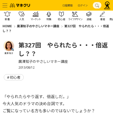
口座開設
ログイン
新着
人気
マーケット
特集
初心者
ライフデザイン
連載
著者
商
HOME
廣澤知子のやさしいマネー講座
第327回 やられたら・・・倍返
し？？
第327回 やられたら・・・倍返
し？？
廣澤 知子
廣澤知子のやさしいマネー講座
2013/08/12
初心者
「やられたらやり返す、倍返しだ。」
今大人気のドラマの決め台詞です。
ご覧になっている方も多いのではないでしょうか？