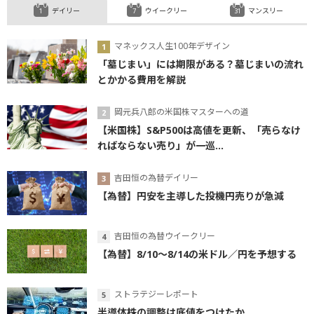
デイリー
ウイークリー
マンスリー
マネックス人生100年デザイン
「墓じまい」には期限がある？墓じまいの流れ
とかかる費用を解説
岡元兵八郎の米国株マスターへの道
【米国株】S&P500は高値を更新、「売らなけ
ればならない売り」が一巡...
吉田恒の為替デイリー
【為替】円安を主導した投機円売りが急減
吉田恒の為替ウイークリー
【為替】8/10～8/14の米ドル／円を予想する
ストラテジーレポート
半導体株の調整は底値をつけたか