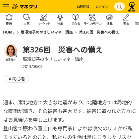
口座開設
ログイン
新着
人気
マーケット
特集
初心者
ライフデザイン
連載
著者
商
HOME
廣澤知子のやさしいマネー講座
第326回 災害への備え
第326回 災害への備え
廣澤知子のやさしいマネー講座
廣澤 知子
2013/08/05
初心者
週末、東北地方で大きな地震があり、北陸地方では局地的
な豪雨が続き、その被害も甚大です。被害に遭われた方々に
はお見舞いを申し上げます。
登山客で賑わう富士山も専門家によれば噴火のリスクが高
まっているとのこと。私たちの生活は常にこうしたリスク