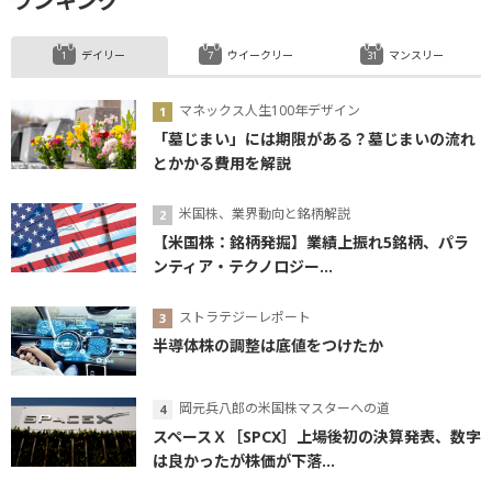
ランキング
デイリー
ウイークリー
マンスリー
マネックス人生100年デザイン
「墓じまい」には期限がある？墓じまいの流れ
とかかる費用を解説
米国株、業界動向と銘柄解説
【米国株：銘柄発掘】業績上振れ5銘柄、パラ
ンティア・テクノロジー...
ストラテジーレポート
半導体株の調整は底値をつけたか
岡元兵八郎の米国株マスターへの道
スペースＸ［SPCX］上場後初の決算発表、数字
は良かったが株価が下落...