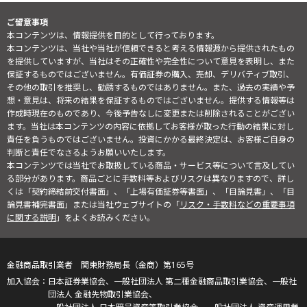
ご留意事項
本コンテンツは、情報提供を目的として行っております。
本コンテンツは、当社や当社が信頼できると考える情報源から提供されたもの
を提供していますが、当社はその正確性や完全性について意見を表明し、また
保証するものではございません。有価証券の購入、売却、デリバティブ取引、
その他の取引を推奨し、勧誘するものではありません。また、過去の実績や予
想・意見は、将来の結果を保証するものではございません。提供する情報等は
作成時現在のものであり、今後予告なしに変更または削除されることがござい
ます。当社は本コンテンツの内容に依拠してお客様が取った行動の結果に対し
責任を負うものではございません。投資にかかる最終決定は、お客様ご自身の
判断と責任でなさるようお願いいたします。
本コンテンツでは当社でお取扱している商品・サービス等について言及してい
る部分があります。商品ごとに手数料等およびリスクは異なりますので、詳し
くは「契約締結前交付書面」、「上場有価証券等書面」、「目論見書」、「目
論見書補完書面」または当社ウェブサイトの「
リスク・手数料などの重要事項
に関する説明
」をよくお読みください。
金融商品取引業者 関東財務局長（金商）第165号
日本証券業協会、一般社団法人 第二種金融商品取引業協会、一般社
団法人 金融先物取引業協会、