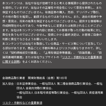
本コンテンツは、当社や当社が信頼できると考える情報源から提供されたもの
を提供していますが、当社はその正確性や完全性について意見を表明し、また
保証するものではございません。有価証券の購入、売却、デリバティブ取引、
その他の取引を推奨し、勧誘するものではありません。また、過去の実績や予
想・意見は、将来の結果を保証するものではございません。提供する情報等は
作成時現在のものであり、今後予告なしに変更または削除されることがござい
ます。当社は本コンテンツの内容に依拠してお客様が取った行動の結果に対し
責任を負うものではございません。投資にかかる最終決定は、お客様ご自身の
判断と責任でなさるようお願いいたします。
本コンテンツでは当社でお取扱している商品・サービス等について言及してい
る部分があります。商品ごとに手数料等およびリスクは異なりますので、詳し
くは「契約締結前交付書面」、「上場有価証券等書面」、「目論見書」、「目
論見書補完書面」または当社ウェブサイトの「
リスク・手数料などの重要事項
に関する説明
」をよくお読みください。
金融商品取引業者 関東財務局長（金商）第165号
日本証券業協会、一般社団法人 第二種金融商品取引業協会、一般社
団法人 金融先物取引業協会、
一般社団法人 日本暗号資産等取引業協会、一般社団法人 資産運用業
協会
リスク・手数料などの重要事項