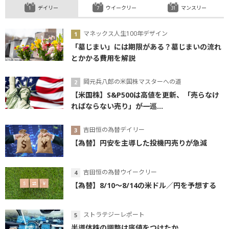
デイリー
ウイークリー
マンスリー
マネックス人生100年デザイン
「墓じまい」には期限がある？墓じまいの流れ
とかかる費用を解説
岡元兵八郎の米国株マスターへの道
【米国株】S&P500は高値を更新、「売らなけ
ればならない売り」が一巡...
吉田恒の為替デイリー
【為替】円安を主導した投機円売りが急減
吉田恒の為替ウイークリー
【為替】8/10～8/14の米ドル／円を予想する
ストラテジーレポート
半導体株の調整は底値をつけたか