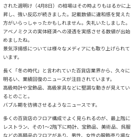
された週明け（4月8日）の相場はその時よりもはるかに上
昇し、強い反応が続きました。記載数値に違和感を覚えた
方がいらっしゃったかもしれません。失礼いたしました。
アベノミクスの実体経済への浸透を実感させる数値が出始
めましたね。
景気浮揚感については様々なメディアにも取り上げられて
います。
長く「冬の時代」と言われていた百貨店業界から、久々に
明るい、業績回復のニュースが注目されています。
高級時計や宝飾品、高級家具などに堅調な動きが見えてい
るとのこと。
バブル期を彷彿させるようなニュースです。
多くの百貨店のフロア構成でよく見られるのが、最上階に
レストラン、その1～2階下に時計、宝飾品、美術品、呉服
などの高額品のフロアがあり、男性、女性の服飾売り場な