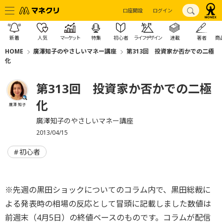
口座開設
ログイン
新着
人気
マーケット
特集
初心者
ライフデザイン
連載
著者
商
HOME
廣澤知子のやさしいマネー講座
第313回 投資家か否かでの二極
化
第313回 投資家か否かでの二極
化
廣澤 知子
廣澤知子のやさしいマネー講座
2013/04/15
初心者
※先週の黒田ショックについてのコラム内で、黒田総裁に
よる発表時の相場の反応として冒頭に記載しました数値は
前週末（4月5日）の終値ベースのものです。コラムが配信