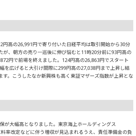
円高の26,991円で寄り付いた日経平均は取引開始から30分
ましたが、朝方の売り一巡後に伸び悩むと11時20分前に93円高の
6,872円で前場を終えました。124円高の26,863円でスタート
を広げると大引け間際に299円高の27,038円まで上昇し結
えています。こうしたなか新興株も高く東証マザーズ指数が上昇とな
保が大幅高となりました。東京海上ホールディングス
に料率改定などに伴う増収が見込まれるうえ、責任準備金の負