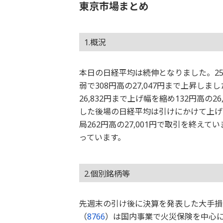
東京市場まとめ
1.概況
本日の日経平均は続伸となりました。252
弱で308円高の27,047円まで上昇し
26,832円まで上げ幅を縮め132円高の2
した後場の日経平均は引けにかけて上げ幅
局262円高の27,001円で取引を終
っています。
2.個別銘柄等
先週末の引け後に決算を発表した大手損
（
8766
）は国内事業で火災保険を中心