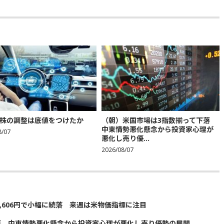
株の調整は底値をつけたか
（朝）米国市場は3指数揃って下落
中東情勢悪化懸念から投資家心理が
8/07
悪化し売り優...
2026/08/07
5,606円で小幅に続落 来週は米物価指標に注目
落 中東情勢悪化懸念から投資家心理が悪化し売り優勢の展開