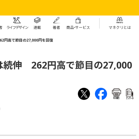
者
ライフデザイン
連載
著者
商
品・
サービス
マネクリとは
2円高で節目の27,000円を回復
伸 262円高で節目の27,000
印刷
ｱﾝｹｰﾄ