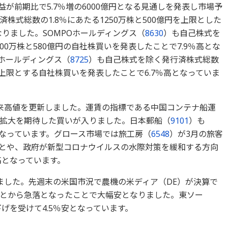
益が前期比で5.7％増の6000億円となる見通しを発表し市場予
株式総数の1.8％にあたる1250万株と500億円を上限とした
なりました。SOMPOホールディングス（
8630
）も自己株式を
600万株と580億円の自社株買いを発表したことで7.9％高とな
プホールディングス（
8725
）も自己株式を除く発行済株式総数
億円を上限とする自社株買いを発表したことで6.7％高となっていま
初来高値を更新しました。運賃の指標である中国コンテナ船運
拡大を期待した買いが入りました。日本郵船（
9101
）も
となっています。グロース市場では旅工房（
6548
）が3月の旅客
たことや、政府が新型コロナウイルスの水際対策を緩和する方向
高となっています。
りました。先週末の米国市況で農機の米ディア（DE）が決算で
とから急落となったことで大幅安となりました。東ソー
げを受けて4.5％安となっています。