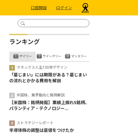
口座開設
ログイン
ランキング
デイリー
ウイークリー
マンスリー
マネックス人生100年デザイン
「墓じまい」には期限がある？墓じまい
の流れとかかる費用を解説
米国株、業界動向と銘柄解説
【米国株：銘柄発掘】業績上振れ5銘柄、
パランティア・テクノロジー...
ストラテジーレポート
半導体株の調整は底値をつけたか