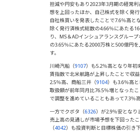
担減や円安もあり2023年3月期の経常利
想を上回ったほか、自己株式を除く発行済
自社株買いを発表したことで7.6％高と
除く発行済株式総数の4.66％にあたる1
り、MS＆ADインシュアランスグルー
の3.65％にあたる2000万株と500
す。
川崎汽船（
9107
）も5.2％高となり年
賃指数で北米航路が上昇したことで収益
2.5％高、商船三井（
9104
）も3.6％高
取扱額が前年同月比76.5％増となっ
で調整を進めていることもあって7.3％
一方でクボタ（
6326
）が2.9％安とな
売上高の見通しが市場予想を下回ったこ
（
4042
）も投資判断と目標株価の引き下