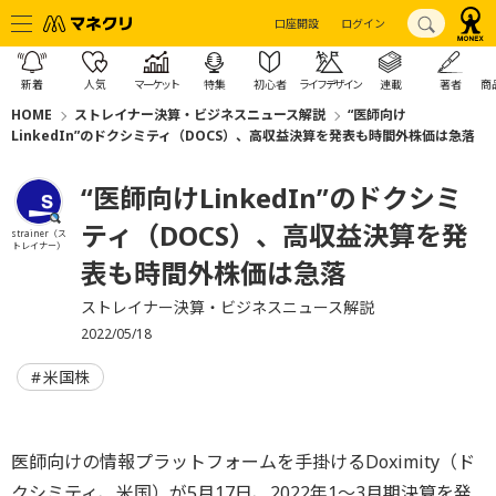
口座開設
ログイン
新着
人気
マーケット
特集
初心者
ライフデザイン
連載
著者
商
HOME
ストレイナー決算・ビジネスニュース解説
“医師向け
LinkedIn”のドクシミティ（DOCS）、高収益決算を発表も時間外株価は急落
“医師向けLinkedIn”のドクシミ
ティ（DOCS）、高収益決算を発
strainer（ス
トレイナー）
表も時間外株価は急落
ストレイナー決算・ビジネスニュース解説
2022/05/18
米国株
医師向けの情報プラットフォームを手掛けるDoximity（ド
クシミティ、米国）が5月17日、2022年1〜3月期決算を発