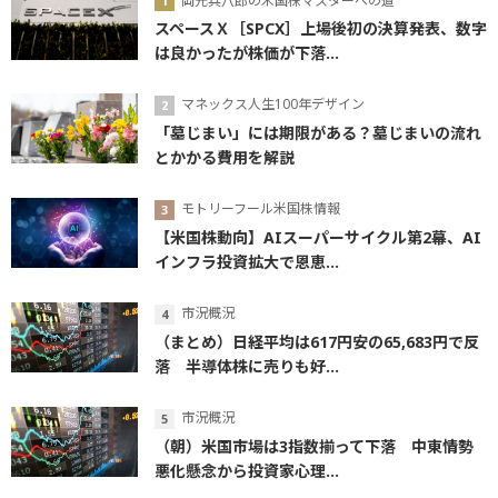
岡元兵八郎の米国株マスターへの道
スペースＸ［SPCX］上場後初の決算発表、数字
は良かったが株価が下落...
マネックス人生100年デザイン
「墓じまい」には期限がある？墓じまいの流れ
とかかる費用を解説
モトリーフール米国株情報
【米国株動向】AIスーパーサイクル第2幕、AI
インフラ投資拡大で恩恵...
市況概況
（まとめ）日経平均は617円安の65,683円で反
落 半導体株に売りも好...
市況概況
（朝）米国市場は3指数揃って下落 中東情勢
悪化懸念から投資家心理...