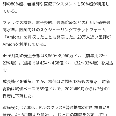
師の80%超、看護師や医療アシスタントも50%超が利用し
ている。
ファックス機能、電子契約、遠隔診療などの利用が過去最
高水準。医師向けのスケジューリングプラットフォーム
「Amion」を買収したことも発表した。20万人近い医師が
Amionを利用している。
4〜6月期の売上予想は8,860〜8,960万ドル（前年比22〜
23%増）。通期では4.54〜4.58億ドル（32〜33%増）を見込
む。
成長鈍化を嫌気してか、株価は時間外18%もの急落。時価
総額は終値ベースで65億ドルで、2021年9月からは3分の1
程度に下落した。
取締役会は7,000万ドルのクラスA普通株式の自社株買いも
発表。4〜6月期より開始し、12ヶ月の期間を設定してい