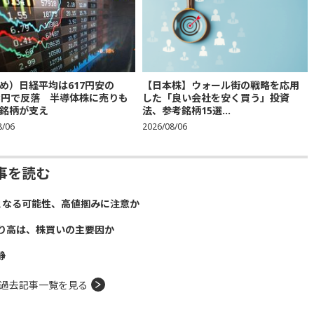
め）日経平均は617円安の
【日本株】ウォール街の戦略を応用
683円で反落 半導体株に売りも
した「良い会社を安く買う」投資
銘柄が支え
法、参考銘柄15選...
8/06
2026/08/06
事を読む
となる可能性、高値掴みに注意か
り高は、株買いの主要因か
静
過去記事一覧を見る