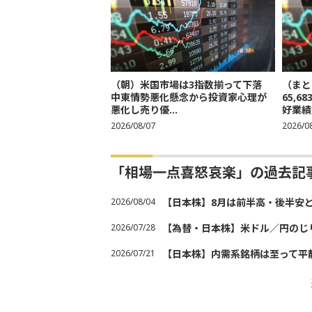
（朝）米国市場は3指数揃って下落
（まと
中東情勢悪化懸念から投資家心理が
65,
悪化し売り優...
好業績
2026/08/07
2026/0
「相場一点喜怒哀楽」の過去記
2026/08/04
【日本株】8月は前半高・後半安
2026/07/28
【為替・日本株】米ドル／円のじ
2026/07/21
【日本株】内需系銘柄は至って平