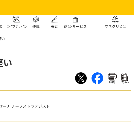
者
ライフデザイン
連載
著者
商
品・
サービス
マネクリとは
堅い
堅い
印刷
ｱﾝｹｰﾄ
サーチ チーフストラテジスト