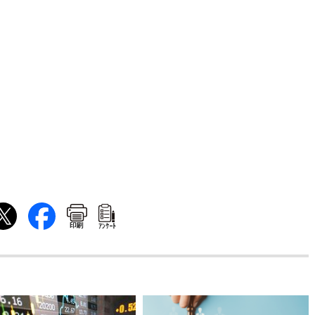
印刷
ｱﾝｹｰﾄ