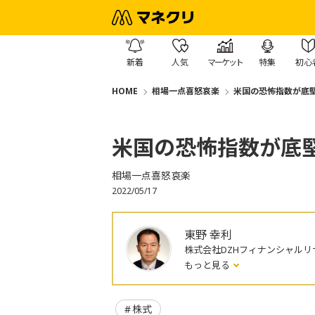
新着
人気
マーケット
特集
初心
HOME
相場一点喜怒哀楽
米国の恐怖指数が底
米国の恐怖指数が底
相場一点喜怒哀楽
2022/05/17
東野 幸利
株式会社DZHフィナンシャルリ
もっと見る
株式