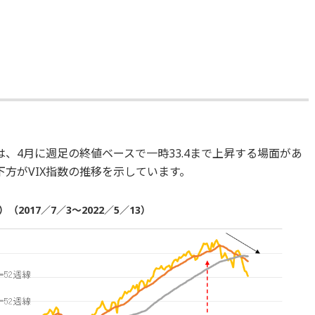
は、4月に週足の終値ベースで一時33.4まで上昇する場面があ
下方がVIX指数の推移を示しています。
（2017／7／3～2022／5／13）