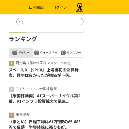
口座開設
ログイン
ランキング
デイリー
ウイークリー
マンスリー
岡元兵八郎の米国株マスターへの道
スペースＸ［SPCX］上場後初の決算発
表、数字は良かったが株価が下落...
モトリーフール米国株情報
【米国株動向】AIスーパーサイクル第2
幕、AIインフラ投資拡大で恩恵...
市況概況
（まとめ）日経平均は617円安の65,683
円で反落 半導体株に売りも好...