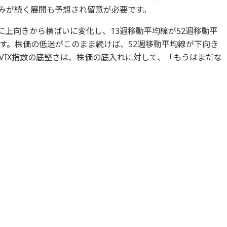
弾みが続く展開も予想され留意が必要です。
でに上向きから横ばいに変化し、13週移動平均線が52週移動平
す。株価の低迷がこのまま続けば、52週移動平均線が下向き
VIX指数の底堅さは、株価の底入れに対して、「もうはまだな