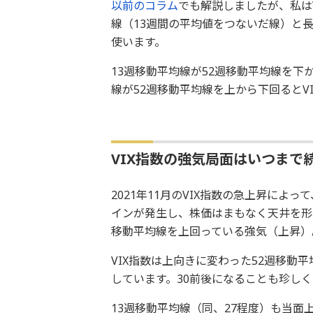
以前のコラム
でも解説しましたが、私は
線（13週間の平均値をつないだ線）と長
使います。
13週移動平均線が52週移動平均線を下
線が52週移動平均線を上から下回るとV
VIX指数の強気局面はいつまで
2021年11月のVIX指数の急上昇によ
インが発生し、株価はまもなく天井を形
移動平均線を上回っている強気（上昇）
VIX指数は上向きに変わった52週移動
しています。30前後になることも珍し
13週移動平均線（同、27程度）も当面