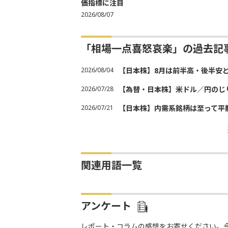
価指標に注目
2026/08/07
「相場一点喜怒哀楽」の過去記
2026/08/04
【日本株】8月は前半高・後半安
2026/07/28
【為替・日本株】米ドル／円のじ
2026/07/21
【日本株】内需系銘柄は至って平
関連用語一覧
アンケート
レポート・コラムの感想をお寄せください。