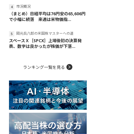
市況概況
（まとめ）日経平均は76円安の65,606円
で小幅に続落 来週は米物価指...
岡元兵八郎の米国株マスターへの道
スペースＸ［SPCX］上場後初の決算発
表、数字は良かったが株価が下落...
ランキング一覧を見る