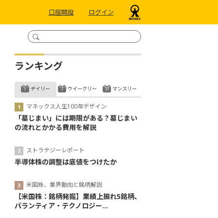
口座開設
ログイン
ランキング
デイリー
ウイークリー
マンスリー
マネックス人生100年デザイン
「墓じまい」には期限がある？墓じまい
の流れとかかる費用を解説
ストラテジーレポート
半導体株の調整は底値をつけたか
米国株、業界動向と銘柄解説
【米国株：銘柄発掘】業績上振れ5銘柄、
パランティア・テクノロジー...