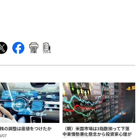
印刷
ｱﾝｹｰﾄ
株の調整は底値をつけたか
（朝）米国市場は3指数揃って下落
中東情勢悪化懸念から投資家心理が
8/07