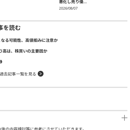
悪化し売り優...
2026/08/07
事を読む
となる可能性、高値掴みに注意か
り高は、株買いの主要因か
静
過去記事一覧を見る
今後の内容検討等に参考にさせていただきます。