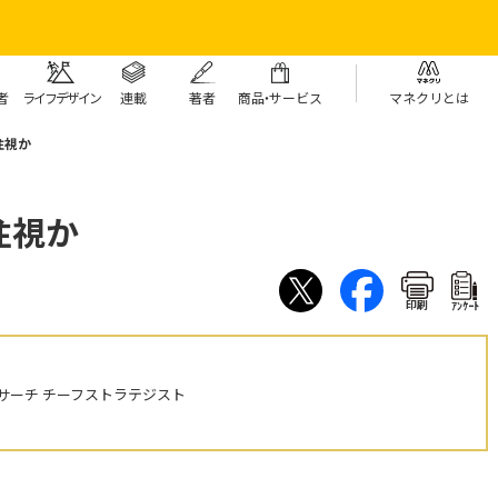
者
ライフデザイン
連載
著者
商
品・
サービス
マネクリとは
注視か
注視か
印刷
ｱﾝｹｰﾄ
サーチ チーフストラテジスト