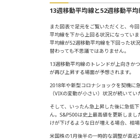
13週移動平均線と52週移動平
また図表で足元をご覧いただくと、今回の
平均線を下から上回る状況になっていま
平均線が52週移動平均線を下回った状
替わっても不思議ではありません。
13週移動平均線のトレンドが上向きかつ
が再び上昇する場面が予想されます。
2018年や新型コロナショックを契機
（VIXの変動が小さい）状況が続いて
そして、いったん急上昇した後に急低下
ん。S&P500は史上最高値を更新しま
けが下げるような日が増える場合、相場
米国株の1月後半の一時的な調整が直近