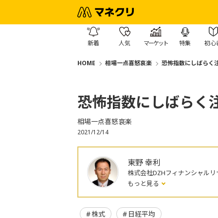
新着
人気
マーケット
特集
初心
HOME
相場一点喜怒哀楽
恐怖指数にしばらく
恐怖指数にしばらく
相場一点喜怒哀楽
2021/12/14
東野 幸利
株式会社DZHフィナンシャルリ
もっと見る
株式
日経平均