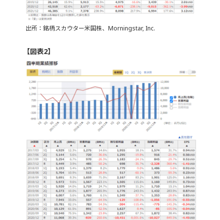
出所：銘柄スカウター米国株、Morningstar, Inc.
【図表2】