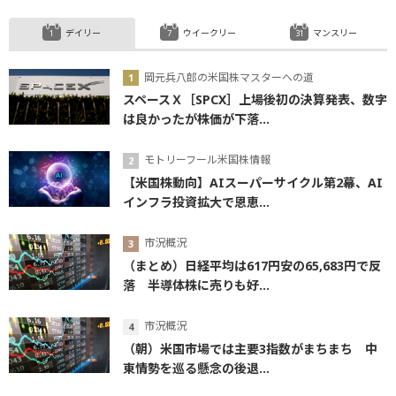
デイリー
ウイークリー
マンスリー
岡元兵八郎の米国株マスターへの道
スペースＸ［SPCX］上場後初の決算発表、数字
は良かったが株価が下落...
モトリーフール米国株情報
【米国株動向】AIスーパーサイクル第2幕、AI
インフラ投資拡大で恩恵...
市況概況
（まとめ）日経平均は617円安の65,683円で反
落 半導体株に売りも好...
市況概況
（朝）米国市場では主要3指数がまちまち 中
東情勢を巡る懸念の後退...