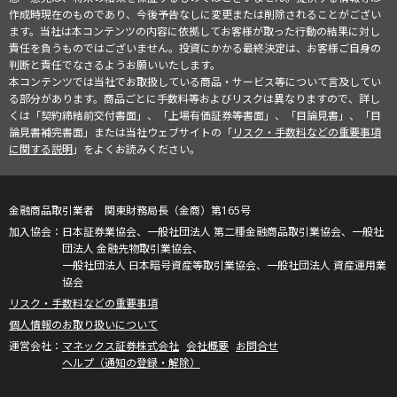
作成時現在のものであり、今後予告なしに変更または削除されることがござい
ます。当社は本コンテンツの内容に依拠してお客様が取った行動の結果に対し
責任を負うものではございません。投資にかかる最終決定は、お客様ご自身の
判断と責任でなさるようお願いいたします。
本コンテンツでは当社でお取扱している商品・サービス等について言及してい
る部分があります。商品ごとに手数料等およびリスクは異なりますので、詳し
くは「契約締結前交付書面」、「上場有価証券等書面」、「目論見書」、「目
論見書補完書面」または当社ウェブサイトの「
リスク・手数料などの重要事項
に関する説明
」をよくお読みください。
金融商品取引業者 関東財務局長（金商）第165号
日本証券業協会、一般社団法人 第二種金融商品取引業協会、一般社
団法人 金融先物取引業協会、
一般社団法人 日本暗号資産等取引業協会、一般社団法人 資産運用業
協会
リスク・手数料などの重要事項
個人情報のお取り扱いについて
マネックス証券株式会社
会社概要
お問合せ
ヘルプ（通知の登録・解除）