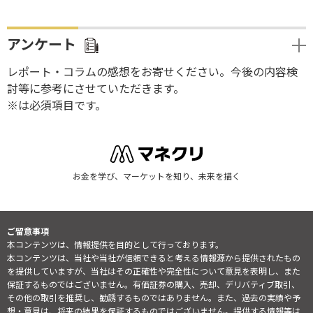
アンケート
レポート・コラムの感想をお寄せください。今後の内容検
討等に参考にさせていただきます。
※は必須項目です。
お金を学び、マーケットを知り、未来を描く
ご留意事項
本コンテンツは、情報提供を目的として行っております。
本コンテンツは、当社や当社が信頼できると考える情報源から提供されたもの
を提供していますが、当社はその正確性や完全性について意見を表明し、また
保証するものではございません。有価証券の購入、売却、デリバティブ取引、
その他の取引を推奨し、勧誘するものではありません。また、過去の実績や予
想・意見は、将来の結果を保証するものではございません。提供する情報等は