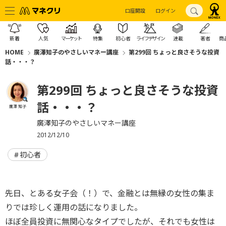
口座開設
ログイン
新着
人気
マーケット
特集
初心者
ライフデザイン
連載
著者
商
HOME
廣澤知子のやさしいマネー講座
第299回 ちょっと良さそうな投資
話・・・？
第299回 ちょっと良さそうな投資
話・・・？
廣澤 知子
廣澤知子のやさしいマネー講座
2012/12/10
初心者
先日、とある女子会（！）で、金融とは無縁の女性の集ま
りでは珍しく運用の話になりました。
ほぼ全員投資に無関心なタイプでしたが、それでも女性は