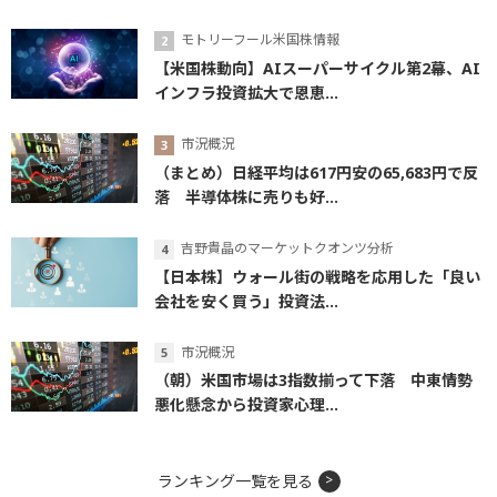
モトリーフール米国株情報
【米国株動向】AIスーパーサイクル第2幕、AI
インフラ投資拡大で恩恵...
市況概況
（まとめ）日経平均は617円安の65,683円で反
落 半導体株に売りも好...
吉野貴晶のマーケットクオンツ分析
【日本株】ウォール街の戦略を応用した「良い
会社を安く買う」投資法...
市況概況
（朝）米国市場は3指数揃って下落 中東情勢
悪化懸念から投資家心理...
ランキング一覧を見る