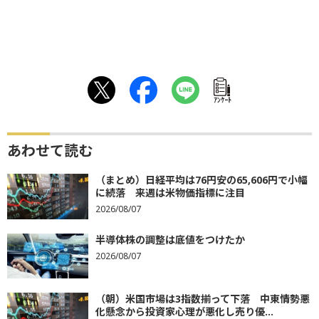
ｱﾝｹｰﾄ
あわせて読む
（まとめ）日経平均は76円安の65,606円で小幅
に続落 来週は米物価指標に注目
2026/08/07
半導体株の調整は底値をつけたか
2026/08/07
（朝）米国市場は3指数揃って下落 中東情勢悪
化懸念から投資家心理が悪化し売り優...