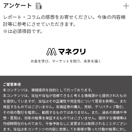
アンケート
レポート・コラムの感想をお寄せください。今後の内容検
討等に参考にさせていただきます。
※は必須項目です。
お金を学び、マーケットを知り、未来を描く
ご留意事項
本コンテンツは、情報提供を目的として行っております。
本コンテンツは、当社や当社が信頼できると考える情報源から提供されたもの
を提供していますが、当社はその正確性や完全性について意見を表明し、また
保証するものではございません。有価証券の購入、売却、デリバティブ取引、
その他の取引を推奨し、勧誘するものではありません。また、過去の実績や予
想・意見は、将来の結果を保証するものではございません。提供する情報等は
作成時現在のものであり、今後予告なしに変更または削除されることがござい
ます。当社は本コンテンツの内容に依拠してお客様が取った行動の結果に対し