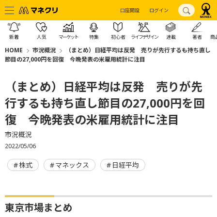
口座開設
ログイン
新着
人気
マーケット
特集
初心者
ライフデザイン
連載
著者
商
HOME
市況概況
（まとめ）日経平均は反発 売りが先行するも持ち直し
節目の27,000円を回復 今晩発表の米雇用統計に注目
（まとめ）日経平均は反発 売りが先
行するも持ち直し節目の27,000円を回
復 今晩発表の米雇用統計に注目
市況概況
2022/05/06
株式
マネックス
日経平均
東京市場まとめ