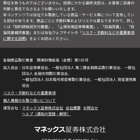
責任を負うものではございません。投資にかかる最終決定は、お客様ご自身の
判断と責任でなさるようお願いいたします。
本コンテンツでは当社でお取扱している商品・サービス等について言及してい
る部分があります。商品ごとに手数料等およびリスクは異なりますので、詳し
くは「契約締結前交付書面」、「上場有価証券等書面」、「目論見書」、「目
論見書補完書面」または当社ウェブサイトの「
リスク・手数料などの重要事項
に関する説明
」をよくお読みください。
金融商品取引業者 関東財務局長（金商）第165号
日本証券業協会、一般社団法人 第二種金融商品取引業協会、一般社
団法人 金融先物取引業協会、
一般社団法人 日本暗号資産等取引業協会、一般社団法人 資産運用業
協会
リスク・手数料などの重要事項
個人情報のお取り扱いについて
マネックス証券株式会社
会社概要
お問合せ
ヘルプ（通知の登録・解除）