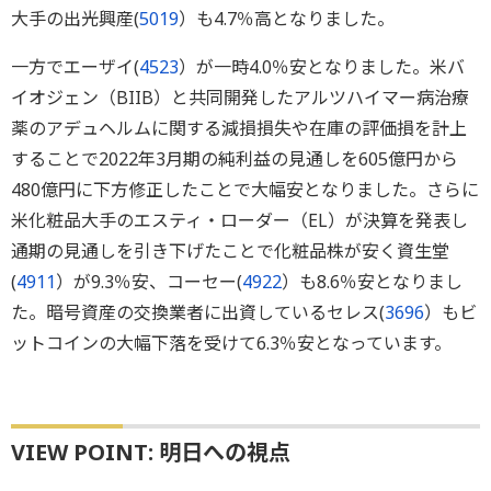
大手の出光興産(
5019
）も4.7％高となりました。
一方でエーザイ(
4523
）が一時4.0％安となりました。米バ
イオジェン（BIIB）と共同開発したアルツハイマー病治療
薬のアデュヘルムに関する減損損失や在庫の評価損を計上
することで2022年3月期の純利益の見通しを605億円から
480億円に下方修正したことで大幅安となりました。さらに
米化粧品大手のエスティ・ローダー（EL）が決算を発表し
通期の見通しを引き下げたことで化粧品株が安く資生堂
(
4911
）が9.3％安、コーセー(
4922
）も8.6％安となりまし
た。暗号資産の交換業者に出資しているセレス(
3696
）もビ
ットコインの大幅下落を受けて6.3％安となっています。
VIEW POINT: 明日への視点