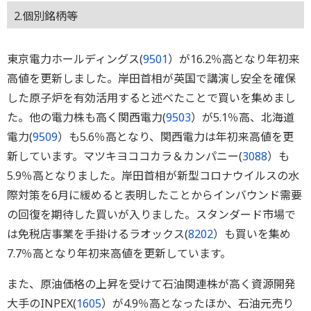
2.個別銘柄等
東京電力ホールディングス(
9501
）が16.2％高となり年初来
高値を更新しました。岸田首相が英国で講演し安全を確保
した原子炉を有効活用すると述べたことで買いを集めまし
た。他の電力株も高く関西電力(
9503
）が5.1％高、北海道
電力(
9509
）も5.6％高となり、関西電力は年初来高値を更
新しています。マツキヨココカラ＆カンパニー(
3088
）も
5.9％高となりました。岸田首相が新型コロナウイルスの水
際対策を6月に緩めると表明したことからインバウンド需要
の回復を期待した買いが入りました。スタンダード市場で
は免税店事業を手掛けるラオックス(
8202
）も買いを集め
7.7％高となり年初来高値を更新しています。
また、原油価格の上昇を受けて石油関連株が高く資源開発
大手のINPEX(
1605
）が4.9％高となったほか、石油元売り