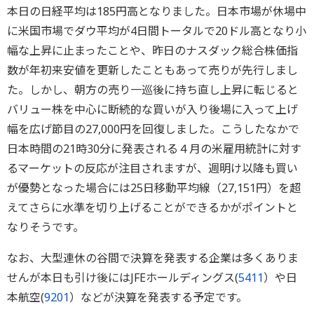
本日の日経平均は185円高となりました。日本市場が休場中
に米国市場でダウ平均が4日間トータルで20ドル高となり小
幅な上昇に止まったことや、昨日のナスダック総合株価指
数が年初来安値を更新したこともあって売りが先行しまし
た。しかし、朝方の売り一巡後に持ち直し上昇に転じると
バリュー株を中心に断続的な買いが入り後場に入って上げ
幅を広げ節目の27,000円を回復しました。こうしたなかで
日本時間の21時30分に発表される４月の米雇用統計に対す
るマーケットの反応が注目されますが、週明け以降も買い
が優勢となった場合には25日移動平均線（27,151円）を超
えてさらに水準を切り上げることができるかがポイントと
なりそうです。
なお、大型連休の谷間で決算を発表する企業は多くありま
せんが本日も引け後にはJFEホールディングス(
5411
）や日
本航空(
9201
）などが決算を発表する予定です。