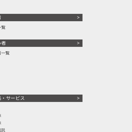
者
一覧
心者
者一覧
品・サービス
株
株
信託