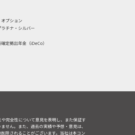
・オプション
プラチナ・シルバー
確定拠出年金（iDeCo）
性や完全性について意見を表明し、また保証す
りません。また、過去の実績や予想・意見は、
は削除されることがございます。当社は本コン