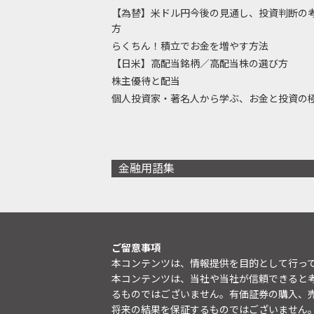
【為替】米ドル円今後の見通し、投資判断の
方
らくちん！積立でお金を増やす方法
【日米】高配当銘柄／高配当株の選び方
株主優待と配当
個人投資家・著名人から学ぶ、お金と投資の
金融用語集
ご留意事項
本コンテンツは、情報提供を目的として行っ
本コンテンツは、当社や当社が信頼できると
るものではございません。有価証券の購入、
将来の結果を保証するものではございません