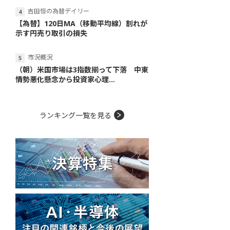
吉田恒の為替デイリー
【為替】120日MA（移動平均線）割れが
示す円売り取引の損失
市況概況
（朝）米国市場は3指数揃って下落 中東
情勢悪化懸念から投資家心理...
ランキング一覧を見る