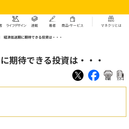
者
ライフデザイン
連載
著者
商
品・
サービス
マネクリとは
2回 経済低迷期に期待できる投資は・・・
期に期待できる投資は・・・
印刷
ｱﾝｹｰﾄ