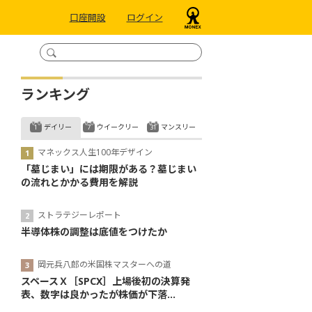
口座開設
ログイン
ランキング
デイリー
ウイークリー
マンスリー
マネックス人生100年デザイン
「墓じまい」には期限がある？墓じまい
の流れとかかる費用を解説
ストラテジーレポート
半導体株の調整は底値をつけたか
岡元兵八郎の米国株マスターへの道
スペースＸ［SPCX］上場後初の決算発
表、数字は良かったが株価が下落...