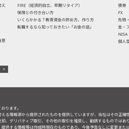
考え
FIRE（経済的自立、早期リタイア）
債券
保険との付き合い方
FX
いくらかかる？教育資金の貯め方、作り方
先物
転職するなら知っておきたい「お金の話」
金・
NISA
極意
個人型
ております。
考える情報源から提供されたものを提供していますが、当社はその正確
売却、デリバティブ取引、その他の取引を推奨し、勧誘するものではあ
。提供する情報等は作成時現在のものであり、今後予告なしに変更また