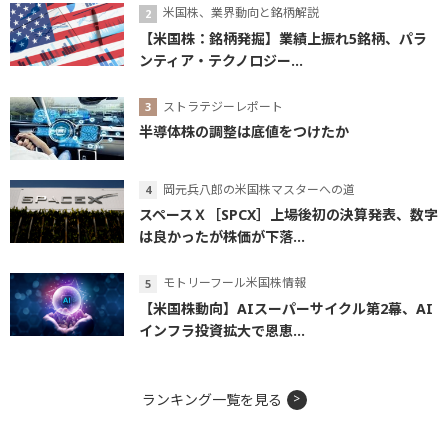
米国株、業界動向と銘柄解説
【米国株：銘柄発掘】業績上振れ5銘柄、パラ
ンティア・テクノロジー...
ストラテジーレポート
半導体株の調整は底値をつけたか
岡元兵八郎の米国株マスターへの道
スペースＸ［SPCX］上場後初の決算発表、数字
は良かったが株価が下落...
モトリーフール米国株情報
【米国株動向】AIスーパーサイクル第2幕、AI
インフラ投資拡大で恩恵...
ランキング一覧を見る