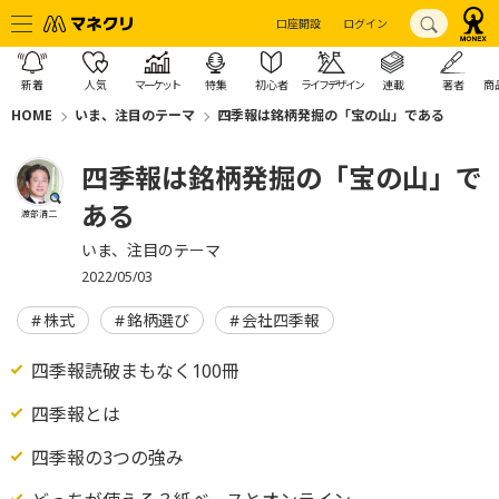
口座開設
ログイン
新着
人気
マーケット
特集
初心者
ライフデザイン
連載
著者
商
HOME
いま、注目のテーマ
四季報は銘柄発掘の「宝の山」である
四季報は銘柄発掘の「宝の山」で
ある
渡部清二
いま、注目のテーマ
2022/05/03
株式
銘柄選び
会社四季報
四季報読破まもなく100冊
四季報とは
四季報の3つの強み