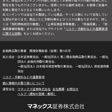
ます。当社は本コンテンツの内容に依拠してお客様が取った行動の結果に対し
責任を負うものではございません。投資にかかる最終決定は、お客様ご自身の
判断と責任でなさるようお願いいたします。
本コンテンツでは当社でお取扱している商品・サービス等について言及してい
る部分があります。商品ごとに手数料等およびリスクは異なりますので、詳し
くは「契約締結前交付書面」、「上場有価証券等書面」、「目論見書」、「目
論見書補完書面」または当社ウェブサイトの「
リスク・手数料などの重要事項
に関する説明
」をよくお読みください。
金融商品取引業者 関東財務局長（金商）第165号
日本証券業協会、一般社団法人 第二種金融商品取引業協会、一般社
団法人 金融先物取引業協会、
一般社団法人 日本暗号資産等取引業協会、一般社団法人 資産運用業
協会
リスク・手数料などの重要事項
個人情報のお取り扱いについて
マネックス証券株式会社
会社概要
お問合せ
ヘルプ（通知の登録・解除）