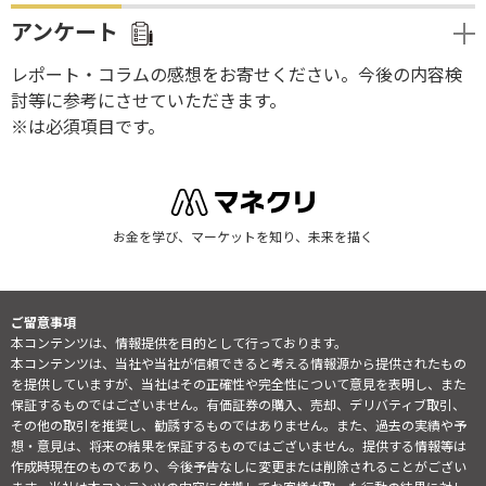
アンケート
レポート・コラムの感想をお寄せください。今後の内容検
討等に参考にさせていただきます。
※は必須項目です。
お金を学び、マーケットを知り、未来を描く
ご留意事項
本コンテンツは、情報提供を目的として行っております。
本コンテンツは、当社や当社が信頼できると考える情報源から提供されたもの
を提供していますが、当社はその正確性や完全性について意見を表明し、また
保証するものではございません。有価証券の購入、売却、デリバティブ取引、
その他の取引を推奨し、勧誘するものではありません。また、過去の実績や予
想・意見は、将来の結果を保証するものではございません。提供する情報等は
作成時現在のものであり、今後予告なしに変更または削除されることがござい