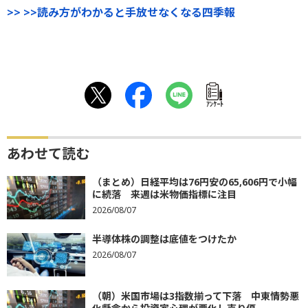
>> >>読み方がわかると手放せなくなる四季報
ｱﾝｹｰﾄ
あわせて読む
（まとめ）日経平均は76円安の65,606円で小幅
に続落 来週は米物価指標に注目
2026/08/07
半導体株の調整は底値をつけたか
2026/08/07
（朝）米国市場は3指数揃って下落 中東情勢悪