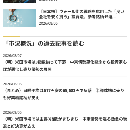
【日本株】ウォール街の戦略を応用した「良い
会社を安く買う」投資法、参考銘柄15選...
2026/08/06
「市況概況」の過去記事を読む
2026/08/07
（朝）米国市場は3指数揃って下落 中東情勢悪化懸念から投資家心
理が悪化し売り優勢の展開
2026/08/06
（まとめ）日経平均は617円安の65,683円で反落 半導体株に売り
も好業績銘柄が支え
2026/08/06
（朝）米国市場では主要3指数がまちまち 中東情勢を巡る懸念の後
退と好決算が支え