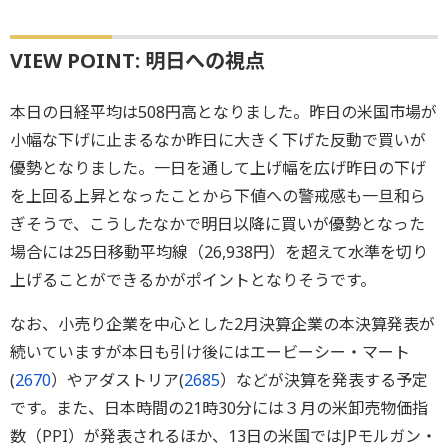
VIEW POINT: 明日への視点
本日の日経平均は508円高となりました。昨日の米国市場が
小幅な下げに止まるなか昨日に大きく下げた反動で買いが
優勢となりました。一日を通して上げ幅を広げ昨日の下げ
を上回る上昇となったことから下値への警戒感も一旦和ら
ぎそうで、こうしたなかで明日以降に買いが優勢となった
場合には25日移動平均線（26,938円）を超えて水準を切り
上げることができるかがポイントとなりそうです。
なお、小売り企業を中心とした2月決算企業の本決算発表が
続いていますが本日も引け後にはエービーシー・マート
(
2670
）やアダストリア(
2685
）などが決算を発表する予定
です。また、日本時間の21時30分には３月の米卸売物価指
数（PPI）が発表されるほか、13日の米国ではJPモルガン・