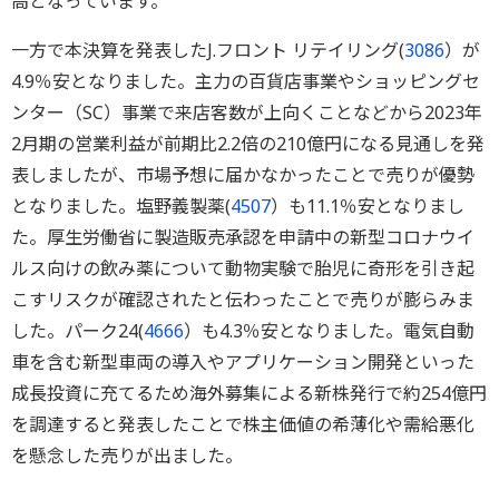
高となっています。
一方で本決算を発表したJ.フロント リテイリング(
3086
）が
4.9％安となりました。主力の百貨店事業やショッピングセ
ンター（SC）事業で来店客数が上向くことなどから2023年
2月期の営業利益が前期比2.2倍の210億円になる見通しを発
表しましたが、市場予想に届かなかったことで売りが優勢
となりました。塩野義製薬(
4507
）も11.1％安となりまし
た。厚生労働省に製造販売承認を申請中の新型コロナウイ
ルス向けの飲み薬について動物実験で胎児に奇形を引き起
こすリスクが確認されたと伝わったことで売りが膨らみま
した。パーク24(
4666
）も4.3％安となりました。電気自動
車を含む新型車両の導入やアプリケーション開発といった
成長投資に充てるため海外募集による新株発行で約254億円
を調達すると発表したことで株主価値の希薄化や需給悪化
を懸念した売りが出ました。