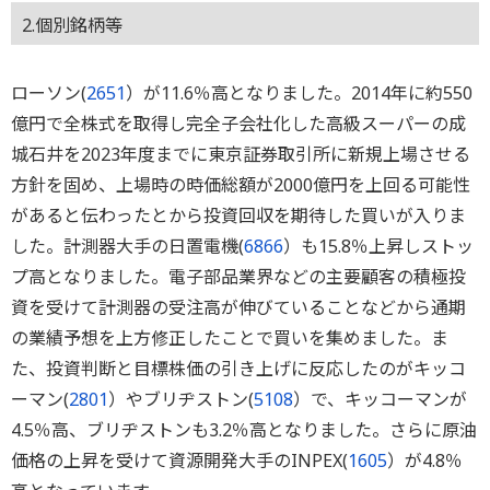
2.個別銘柄等
ローソン(
2651
）が11.6％高となりました。2014年に約550
億円で全株式を取得し完全子会社化した高級スーパーの成
城石井を2023年度までに東京証券取引所に新規上場させる
方針を固め、上場時の時価総額が2000億円を上回る可能性
があると伝わったとから投資回収を期待した買いが入りま
した。計測器大手の日置電機(
6866
）も15.8％上昇しストッ
プ高となりました。電子部品業界などの主要顧客の積極投
資を受けて計測器の受注高が伸びていることなどから通期
の業績予想を上方修正したことで買いを集めました。ま
た、投資判断と目標株価の引き上げに反応したのがキッコ
ーマン(
2801
）やブリヂストン(
5108
）で、キッコーマンが
4.5％高、ブリヂストンも3.2％高となりました。さらに原油
価格の上昇を受けて資源開発大手のINPEX(
1605
）が4.8％