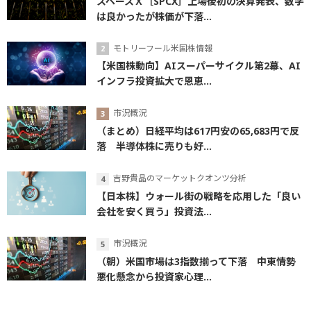
スペースＸ［SPCX］上場後初の決算発表、数字
は良かったが株価が下落...
モトリーフール米国株情報
【米国株動向】AIスーパーサイクル第2幕、AI
インフラ投資拡大で恩恵...
市況概況
（まとめ）日経平均は617円安の65,683円で反
落 半導体株に売りも好...
吉野貴晶のマーケットクオンツ分析
【日本株】ウォール街の戦略を応用した「良い
会社を安く買う」投資法...
市況概況
（朝）米国市場は3指数揃って下落 中東情勢
悪化懸念から投資家心理...