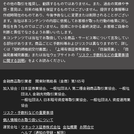
その他の取引を推奨し、勧誘するものではありません。また、過去の実績や予
想・意見は、将来の結果を保証するものではございません。提供する情報等は
作成時現在のものであり、今後予告なしに変更または削除されることがござい
ます。当社は本コンテンツの内容に依拠してお客様が取った行動の結果に対し
責任を負うものではございません。投資にかかる最終決定は、お客様ご自身の
判断と責任でなさるようお願いいたします。
本コンテンツでは当社でお取扱している商品・サービス等について言及してい
る部分があります。商品ごとに手数料等およびリスクは異なりますので、詳し
くは「契約締結前交付書面」、「上場有価証券等書面」、「目論見書」、「目
論見書補完書面」または当社ウェブサイトの「
リスク・手数料などの重要事項
に関する説明
」をよくお読みください。
金融商品取引業者 関東財務局長（金商）第165号
日本証券業協会、一般社団法人 第二種金融商品取引業協会、一般社
団法人 金融先物取引業協会、
一般社団法人 日本暗号資産等取引業協会、一般社団法人 資産運用業
協会
リスク・手数料などの重要事項
個人情報のお取り扱いについて
マネックス証券株式会社
会社概要
お問合せ
ヘルプ（通知の登録・解除）