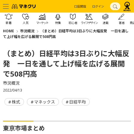
口座開設
ログイン
新着
人気
マーケット
特集
初心者
ライフデザイン
連載
著者
商
HOME
市況概況
（まとめ）日経平均は3日ぶりに大幅反発 一日を通し
て上げ幅を広げる展開で508円高
（まとめ）日経平均は3日ぶりに大幅反
発 一日を通して上げ幅を広げる展開
で508円高
市況概況
2022/04/13
株式
マネックス
日経平均
東京市場まとめ