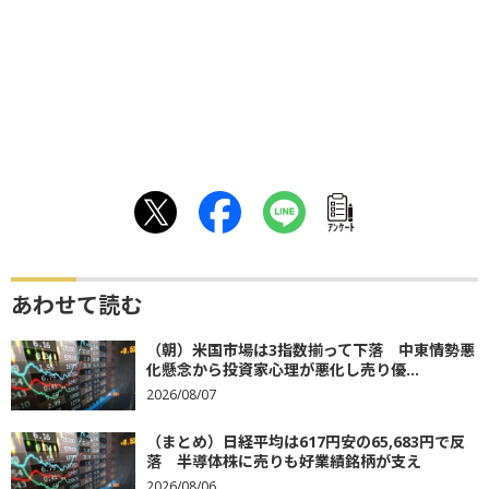
ｱﾝｹｰﾄ
あわせて読む
（朝）米国市場は3指数揃って下落 中東情勢悪
化懸念から投資家心理が悪化し売り優...
2026/08/07
（まとめ）日経平均は617円安の65,683円で反
落 半導体株に売りも好業績銘柄が支え
2026/08/06