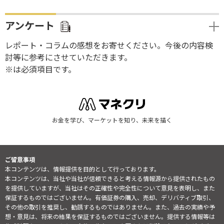
アンケート
レポート・コラムの感想をお寄せください。今後の内容検
討等に参考にさせていただきます。
※は必須項目です。
お金を学び、マーケットを知り、未来を描く
ご留意事項
本コンテンツは、情報提供を目的として行っております。
本コンテンツは、当社や当社が信頼できると考える情報源から提供されたもの
を提供していますが、当社はその正確性や完全性について意見を表明し、また
保証するものではございません。有価証券の購入、売却、デリバティブ取引、
その他の取引を推奨し、勧誘するものではありません。また、過去の実績や予
想・意見は、将来の結果を保証するものではございません。提供する情報等は