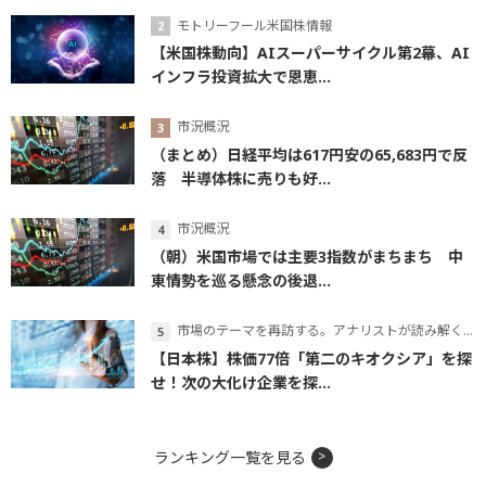
モトリーフール米国株情報
【米国株動向】AIスーパーサイクル第2幕、AI
インフラ投資拡大で恩恵...
市況概況
（まとめ）日経平均は617円安の65,683円で反
落 半導体株に売りも好...
市況概況
（朝）米国市場では主要3指数がまちまち 中
東情勢を巡る懸念の後退...
市場のテーマを再訪する。アナリストが読み解くテーマの本質
【日本株】株価77倍「第二のキオクシア」を探
せ！次の大化け企業を探...
ランキング一覧を見る