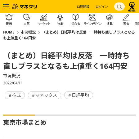
口座開設
ログイン
新着
人気
マーケット
特集
初心者
ライフデザイン
連載
著者
商
HOME
市況概況
（まとめ）日経平均は反落 一時持ち直しプラスとなる
も上値重く164円安
（まとめ）日経平均は反落 一時持ち
直しプラスとなるも上値重く164円安
市況概況
2022/04/11
株式
マネックス
日経平均
東京市場まとめ