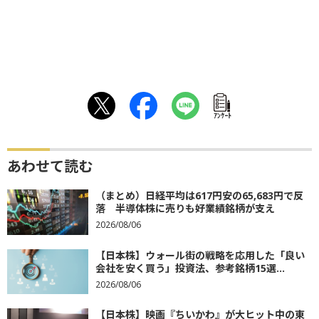
ｱﾝｹｰﾄ
あわせて読む
（まとめ）日経平均は617円安の65,683円で反
落 半導体株に売りも好業績銘柄が支え
2026/08/06
【日本株】ウォール街の戦略を応用した「良い
会社を安く買う」投資法、参考銘柄15選...
2026/08/06
【日本株】映画『ちいかわ』が大ヒット中の東