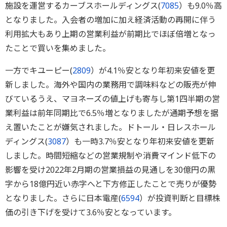
施設を運営するカーブスホールディングス(
7085
）も9.0％高
となりました。入会者の増加に加え経済活動の再開に伴う
利用拡大もあり上期の営業利益が前期比でほぼ倍増となっ
たことで買いを集めました。
一方でキユーピー(
2809
）が4.1％安となり年初来安値を更
新しました。海外や国内の業務用で調味料などの販売が伸
びているうえ、マヨネーズの値上げも寄与し第1四半期の営
業利益は前年同期比で6.5％増となりましたが通期予想を据
え置いたことが嫌気されました。ドトール・日レスホール
ディングス(
3087
）も一時3.7％安となり年初来安値を更新
しました。時間短縮などの営業規制や消費マインド低下の
影響を受け2022年2月期の営業損益の見通しを30億円の黒
字から18億円近い赤字へと下方修正したことで売りが優勢
となりました。さらに日本電産(
6594
）が投資判断と目標株
価の引き下げを受けて3.6％安となっています。