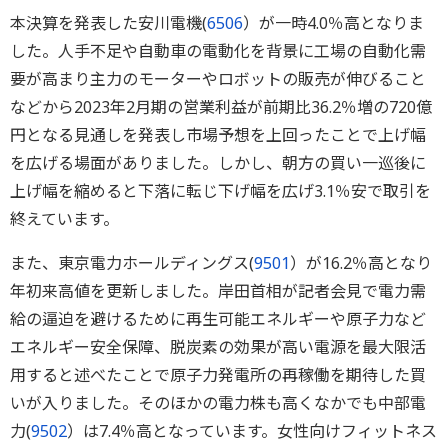
本決算を発表した安川電機(
6506
）が一時4.0％高となりま
した。人手不足や自動車の電動化を背景に工場の自動化需
要が高まり主力のモーターやロボットの販売が伸びること
などから2023年2月期の営業利益が前期比36.2％増の720億
円となる見通しを発表し市場予想を上回ったことで上げ幅
を広げる場面がありました。しかし、朝方の買い一巡後に
上げ幅を縮めると下落に転じ下げ幅を広げ3.1％安で取引を
終えています。
また、東京電力ホールディングス(
9501
）が16.2％高となり
年初来高値を更新しました。岸田首相が記者会見で電力需
給の逼迫を避けるために再生可能エネルギーや原子力など
エネルギー安全保障、脱炭素の効果が高い電源を最大限活
用すると述べたことで原子力発電所の再稼働を期待した買
いが入りました。そのほかの電力株も高くなかでも中部電
力(
9502
）は7.4％高となっています。女性向けフィットネス