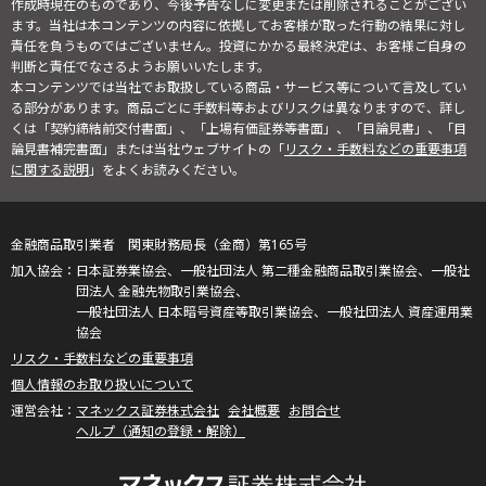
作成時現在のものであり、今後予告なしに変更または削除されることがござい
ます。当社は本コンテンツの内容に依拠してお客様が取った行動の結果に対し
責任を負うものではございません。投資にかかる最終決定は、お客様ご自身の
判断と責任でなさるようお願いいたします。
本コンテンツでは当社でお取扱している商品・サービス等について言及してい
る部分があります。商品ごとに手数料等およびリスクは異なりますので、詳し
くは「契約締結前交付書面」、「上場有価証券等書面」、「目論見書」、「目
論見書補完書面」または当社ウェブサイトの「
リスク・手数料などの重要事項
に関する説明
」をよくお読みください。
金融商品取引業者 関東財務局長（金商）第165号
日本証券業協会、一般社団法人 第二種金融商品取引業協会、一般社
団法人 金融先物取引業協会、
一般社団法人 日本暗号資産等取引業協会、一般社団法人 資産運用業
協会
リスク・手数料などの重要事項
個人情報のお取り扱いについて
マネックス証券株式会社
会社概要
お問合せ
ヘルプ（通知の登録・解除）