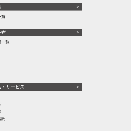
者
一覧
心者
者一覧
品・サービス
株
株
信託