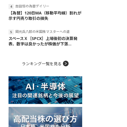
吉田恒の為替デイリー
【為替】120日MA（移動平均線）割れが
示す円売り取引の損失
岡元兵八郎の米国株マスターへの道
スペースＸ［SPCX］上場後初の決算発
表、数字は良かったが株価が下落...
ランキング一覧を見る