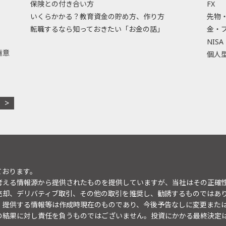
保険との付き合い方
FX
いくらかかる？教育資金の貯め方、作り方
先物
転職するなら知っておきたい「お金の話」
金・
NISA
極意
個人型
ております。
考える情報源から提供されたものを提供していますが、当社はその正確
売却、デリバティブ取引、その他の取引を推奨し、勧誘するものではあ
。提供する情報等は作成時現在のものであり、今後予告なしに変更また
の結果に対し責任を負うものではございません。投資にかかる最終決定