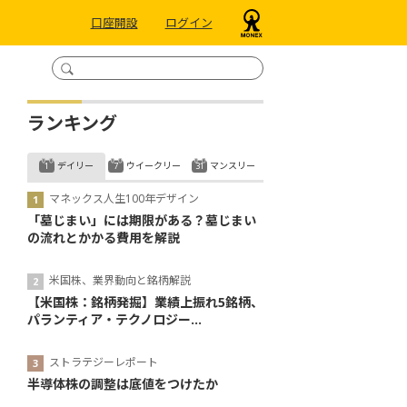
口座開設
ログイン
ランキング
デイリー
ウイークリー
マンスリー
マネックス人生100年デザイン
「墓じまい」には期限がある？墓じまい
の流れとかかる費用を解説
米国株、業界動向と銘柄解説
【米国株：銘柄発掘】業績上振れ5銘柄、
パランティア・テクノロジー...
ストラテジーレポート
半導体株の調整は底値をつけたか