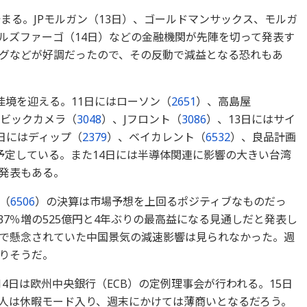
まる。JPモルガン（13日）、ゴールドマンサックス、モルガ
ルズファーゴ（14日）などの金融機関が先陣を切って発表す
グなどが好調だったので、その反動で減益となる恐れもあ
佳境を迎える。11日にはローソン（
2651
）、高島屋
はビックカメラ（
3048
）、Jフロント（
3086
）、13日にはサイ
4日にはディップ（
2379
）、ベイカレント（
6532
）、良品計画
予定している。また14日には半導体関連に影響の大きい台湾
算発表もある。
（
6506
）の決算は市場予想を上回るポジティブなものだっ
37％増の525億円と4年ぶりの最高益になる見通しだと発表し
で懸念されていた中国景気の減速影響は見られなかった。週
りそうだ。
14日は欧州中央銀行（ECB）の定例理事会が行われる。15日
人は休暇モード入り、週末にかけては薄商いとなるだろう。