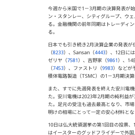
今週から米国で1－3月期の決算発表が始
ン・スタンレー、シティグループ、ウェ
る。金融機関の前年同期はトレーディン
る。
日本でも引き続き2月決算企業の発表が
（
8233
）、Sansan（
4443
）、12日に
ゼリヤ（
7581
）、吉野家（
9861
）、1
（
7453
）、ファストリ（
9983
）などが
積体電路製造（TSMC）の1－3月期決
また、すでに先週発表を終えた安川電機
た。安川電機は2023年2月期の純利益が
た。足元の受注も過去最高となり、市場
明けの相場にとって一定の安心材料とな
10日は仏大統領選挙の第1回目の投票、
はイースターのグッドフライデーで外国