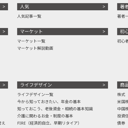
人気
著
人気記事一覧
著者
マーケット
初
マーケット一覧
初心
マーケット解説動画
ライフデザイン
商
ライフデザイン一覧
株式
今から知っておきたい、年金の基本
米国
知っておこう、老後資金・相続の基本知識
中国
介護に関わるお金・制度の基本
投資
考え
FIRE（経済的自立、早期リタイア）
債券