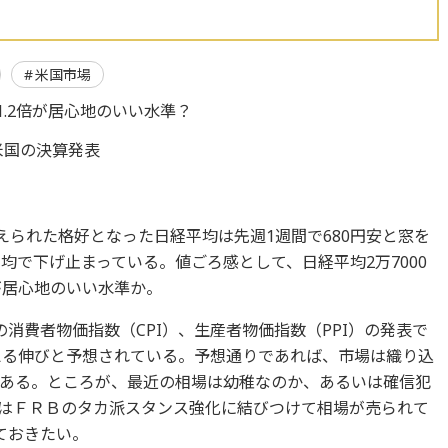
米国市場
R1.2倍が居心地のいい水準？
米国の決算発表
えられた格好となった日経平均は先週1週間で680円安と窓を
均で下げ止まっている。値ごろ感として、日経平均2万7000
ろが居心地のいい水準か。
消費者物価指数（CPI）、生産者物価指数（PPI）の発表で
超える伸びと予想されている。予想通りであれば、市場は織り込
ある。ところが、最近の相場は幼稚なのか、あるいは確信犯
はＦＲＢのタカ派スタンス強化に結びつけて相場が売られて
ておきたい。