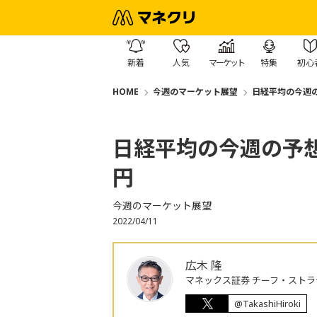
新着
人気
マーケット
特集
初心
HOME
今週のマーケット展望
日経平均の今週の予
日経平均の今週の予想レ
円
今週のマーケット展望
2022/04/11
広木 隆
マネックス証券 チーフ・ストラ
@TakashiHiroki