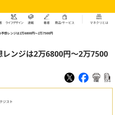
者
ライフデザイン
連載
著者
商
品・
サービス
マネクリとは
想レンジは2万6800円～2万7500円
ンジは2万6800円～2万7500
印刷
ｱﾝｹｰﾄ
テジスト