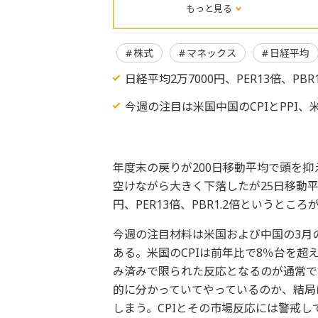
もっと見る
株式
マネックス
日経平均
日経平均2万7000円、PER13倍、PB
今週の注目は米国中国のCPIとPPI、
年度末の戻りが200日移動平均で頭を抑
空けながら大きく下落したが25日移動平
円、PER13倍、PBR1.2倍というとこ
今週の注目材料は米国および中国の3月の
ある。米国のCPIは前年比で8％台を
み済みで限られた反応となるのが通常で
的に分かっていてやっているのか、結局
しまう。CPIとその市場反応には警戒し