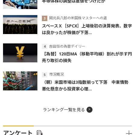
半導体株の調整は底値をつけたか
岡元兵八郎の米国株マスターへの道
スペースＸ［SPCX］上場後初の決算発表、数字
は良かったが株価が下落...
吉田恒の為替デイリー
【為替】120日MA（移動平均線）割れが示す円
売り取引の損失
市況概況
（朝）米国市場は3指数揃って下落 中東情勢
悪化懸念から投資家心理...
ランキング一覧を見る
アンケート