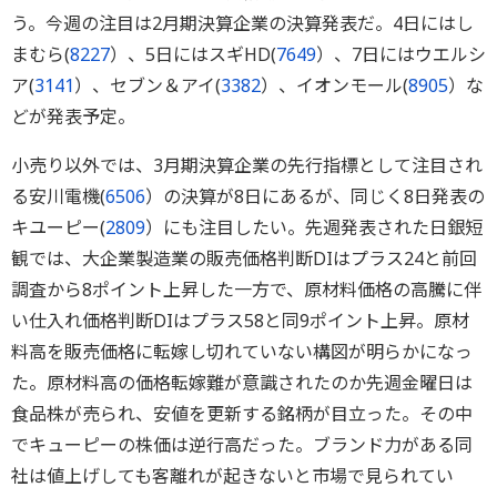
う。今週の注目は2月期決算企業の決算発表だ。4日にはし
まむら(
8227
）、5日にはスギHD(
7649
）、7日にはウエルシ
ア(
3141
）、セブン＆アイ(
3382
）、イオンモール(
8905
）な
どが発表予定。
小売り以外では、3月期決算企業の先行指標として注目され
る安川電機(
6506
）の決算が8日にあるが、同じく8日発表の
キユーピー(
2809
）にも注目したい。先週発表された日銀短
観では、大企業製造業の販売価格判断DIはプラス24と前回
調査から8ポイント上昇した一方で、原材料価格の高騰に伴
い仕入れ価格判断DIはプラス58と同9ポイント上昇。原材
料高を販売価格に転嫁し切れていない構図が明らかになっ
た。原材料高の価格転嫁難が意識されたのか先週金曜日は
食品株が売られ、安値を更新する銘柄が目立った。その中
でキューピーの株価は逆行高だった。ブランド力がある同
社は値上げしても客離れが起きないと市場で見られてい