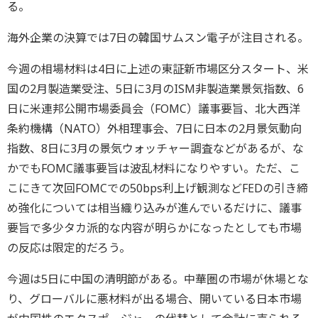
る。
海外企業の決算では7日の韓国サムスン電子が注目される。
今週の相場材料は4日に上述の東証新市場区分スタート、米
国の2月製造業受注、5日に3月のISM非製造業景気指数、6
日に米連邦公開市場委員会（FOMC）議事要旨、北大西洋
条約機構（NATO）外相理事会、7日に日本の2月景気動向
指数、8日に3月の景気ウォッチャー調査などがあるが、な
かでもFOMC議事要旨は波乱材料になりやすい。ただ、こ
こにきて次回FOMCでの50bps利上げ観測などFEDの引き締
め強化については相当織り込みが進んでいるだけに、議事
要旨で多少タカ派的な内容が明らかになったとしても市場
の反応は限定的だろう。
今週は5日に中国の清明節がある。中華圏の市場が休場とな
り、グローバルに悪材料が出る場合、開いている日本市場