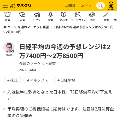
口座開設
ログイン
新着
人気
マーケット
特集
初心者
ライフデザイン
連載
著者
商
HOME
今週のマーケット展望
日経平均の今週の予想レンジは2万7400円
～2万8500円
日経平均の今週の予想レンジは2
万7400円～2万8500円
広木 隆
今週のマーケット展望
2022/04/04
株式
マネックス
日経平均
先週後半に軟調となった日本株、75日移動平均が下支え
か
市場再編のご祝儀相場に期待はできず、注目は2月決算企
業の決算発表