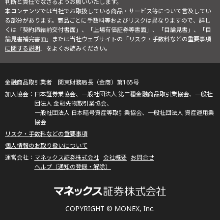
判断と責任でなさるようお願いいたします。
本コンテンツでは当社でお取扱している商品・サービス等について言及してい
る部分があります。商品ごとに手数料等およびリスクは異なりますので、詳し
くは「契約締結前交付書面」、「上場有価証券等書面」、「目論見書」、「目
論見書補完書面」または当社ウェブサイトの「
リスク・手数料などの重要事項
に関する説明
」をよくお読みください。
金融商品取引業者 関東財務局長（金商）第165号
日本証券業協会、一般社団法人 第二種金融商品取引業協会、一般社
団法人 金融先物取引業協会、
一般社団法人 日本暗号資産等取引業協会、一般社団法人 資産運用業
協会
リスク・手数料などの重要事項
個人情報のお取り扱いについて
マネックス証券株式会社
会社概要
お問合せ
ヘルプ（通知の登録・解除）
COPYRIGHT © MONEX, Inc.