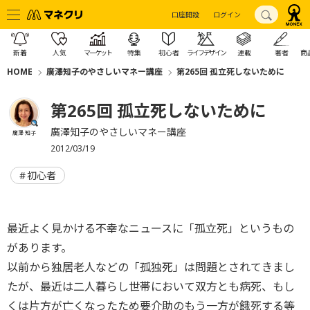
口座開設
ログイン
新着
人気
マーケット
特集
初心者
ライフデザイン
連載
著者
商
HOME
廣澤知子のやさしいマネー講座
第265回 孤立死しないために
第265回 孤立死しないために
廣澤知子のやさしいマネー講座
廣澤 知子
2012/03/19
初心者
最近よく見かける不幸なニュースに「孤立死」というもの
があります。
以前から独居老人などの「孤独死」は問題とされてきまし
たが、最近は二人暮らし世帯において双方とも病死、もし
くは片方が亡くなったため要介助のもう一方が餓死する等