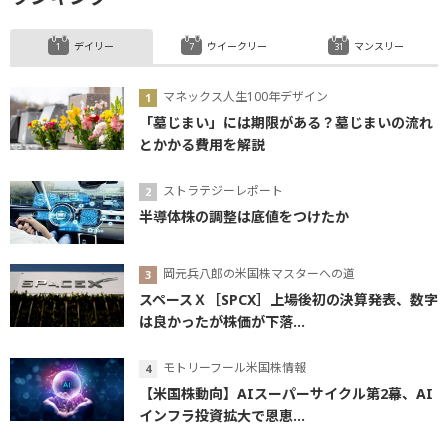
デイリー
ウイークリー
マンスリー
マネックス人生100年デザイン
「墓じまい」には期限がある？墓じまいの流れ
とかかる費用を解説
ストラテジーレポート
半導体株の調整は底値をつけたか
岡元兵八郎の米国株マスターへの道
スペースＸ［SPCX］上場後初の決算発表、数字
は良かったが株価が下落...
モトリーフール米国株情報
【米国株動向】AIスーパーサイクル第2幕、AI
インフラ投資拡大で恩恵...