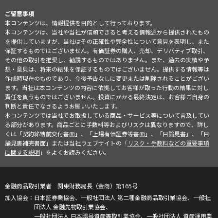
ご留意事項
本コンテンツは、情報提供を目的として行っております。
本コンテンツは、当社や当社が信頼できると考える情報源から提供されたもの
を提供していますが、当社はその正確性や完全性について意見を表明し、また
保証するものではございません。有価証券の購入、売却、デリバティブ取引、
その他の取引を推奨し、勧誘するものではありません。また、過去の実績や予
想・意見は、将来の結果を保証するものではございません。提供する情報等は
作成時現在のものであり、今後予告なしに変更または削除されることがござい
ます。当社は本コンテンツの内容に依拠してお客様が取った行動の結果に対し
責任を負うものではございません。投資にかかる最終決定は、お客様ご自身の
判断と責任でなさるようお願いいたします。
本コンテンツでは当社でお取扱している商品・サービス等について言及してい
る部分があります。商品ごとに手数料等およびリスクは異なりますので、詳し
くは「契約締結前交付書面」、「上場有価証券等書面」、「目論見書」、「目
論見書補完書面」または当社ウェブサイトの「
リスク・手数料などの重要事項
に関する説明
」をよくお読みください。
金融商品取引業者 関東財務局長（金商）第165号
日本証券業協会、一般社団法人 第二種金融商品取引業協会、一般社
団法人 金融先物取引業協会、
一般社団法人 日本暗号資産等取引業協会、一般社団法人 資産運用業