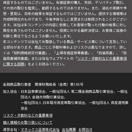
保証するものではございません。有価証券の購入、売却、デリバティブ取引、
その他の取引を推奨し、勧誘するものではありません。また、過去の実績や予
想・意見は、将来の結果を保証するものではございません。提供する情報等は
作成時現在のものであり、今後予告なしに変更または削除されることがござい
ます。当社は本コンテンツの内容に依拠してお客様が取った行動の結果に対し
責任を負うものではございません。投資にかかる最終決定は、お客様ご自身の
判断と責任でなさるようお願いいたします。
本コンテンツでは当社でお取扱している商品・サービス等について言及してい
る部分があります。商品ごとに手数料等およびリスクは異なりますので、詳し
くは「契約締結前交付書面」、「上場有価証券等書面」、「目論見書」、「目
論見書補完書面」または当社ウェブサイトの「
リスク・手数料などの重要事項
に関する説明
」をよくお読みください。
金融商品取引業者 関東財務局長（金商）第165号
日本証券業協会、一般社団法人 第二種金融商品取引業協会、一般社
団法人 金融先物取引業協会、
一般社団法人 日本暗号資産等取引業協会、一般社団法人 資産運用業
協会
リスク・手数料などの重要事項
個人情報のお取り扱いについて
マネックス証券株式会社
会社概要
お問合せ