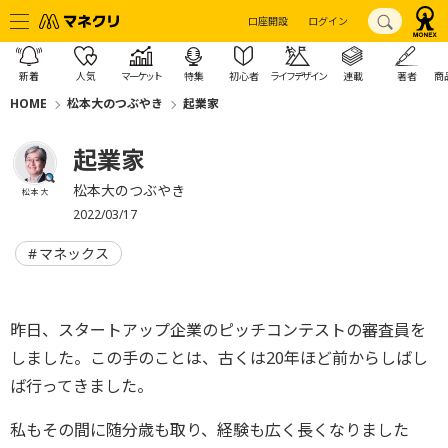
口座開設
ログイン
新着
人気
マーケット
特集
初心者
ライフデザイン
連載
著者
商
HOME
松本大のつぶやき
起業家
起業家
松本大のつぶやき
松本 大
2022/03/17
マネックス
昨日、スタートアップ企業のピッチコンテストの審査員を
しました。この手のことは、古くは20年ほど前からしばし
ば行ってきました。
私もその間に随分歳も取り、経験も広く長くなりました