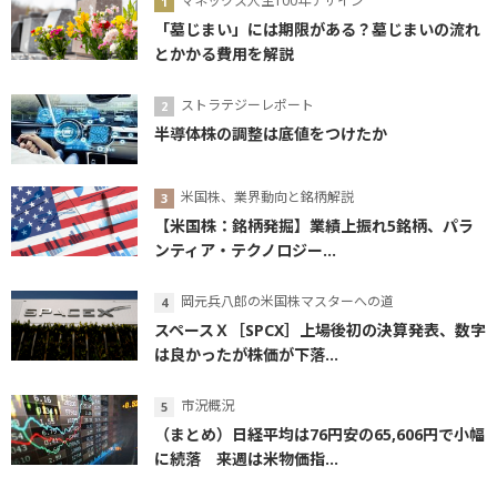
マネックス人生100年デザイン
「墓じまい」には期限がある？墓じまいの流れ
とかかる費用を解説
ストラテジーレポート
半導体株の調整は底値をつけたか
米国株、業界動向と銘柄解説
【米国株：銘柄発掘】業績上振れ5銘柄、パラ
ンティア・テクノロジー...
岡元兵八郎の米国株マスターへの道
スペースＸ［SPCX］上場後初の決算発表、数字
は良かったが株価が下落...
市況概況
（まとめ）日経平均は76円安の65,606円で小幅
に続落 来週は米物価指...