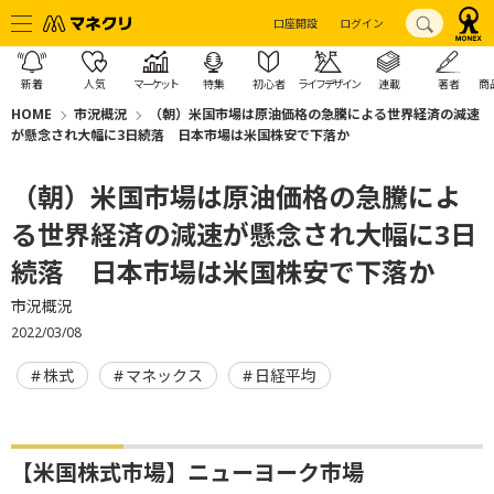
口座開設
ログイン
新着
人気
マーケット
特集
初心者
ライフデザイン
連載
著者
商
HOME
市況概況
（朝）米国市場は原油価格の急騰による世界経済の減速
が懸念され大幅に3日続落 日本市場は米国株安で下落か
（朝）米国市場は原油価格の急騰によ
る世界経済の減速が懸念され大幅に3日
続落 日本市場は米国株安で下落か
市況概況
2022/03/08
株式
マネックス
日経平均
【米国株式市場】ニューヨーク市場