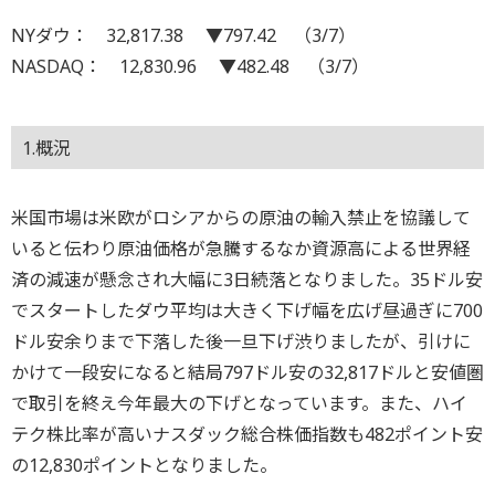
NYダウ： 32,817.38 ▼797.42 （3/7）
NASDAQ： 12,830.96 ▼482.48 （3/7）
1.概況
米国市場は米欧がロシアからの原油の輸入禁止を協議して
いると伝わり原油価格が急騰するなか資源高による世界経
済の減速が懸念され大幅に3日続落となりました。35ドル安
でスタートしたダウ平均は大きく下げ幅を広げ昼過ぎに700
ドル安余りまで下落した後一旦下げ渋りましたが、引けに
かけて一段安になると結局797ドル安の32,817ドルと安値圏
で取引を終え今年最大の下げとなっています。また、ハイ
テク株比率が高いナスダック総合株価指数も482ポイント安
の12,830ポイントとなりました。