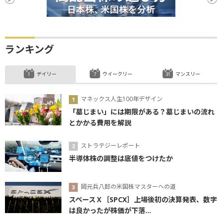
ランキング
デイリー
ウイークリー
マンスリー
マネックス人生100年デザイン
「墓じまい」には期限がある？墓じまいの流れ
とかかる費用を解説
ストラテジーレポート
半導体株の調整は底値をつけたか
岡元兵八郎の米国株マスターへの道
スペースＸ［SPCX］上場後初の決算発表、数字
は良かったが株価が下落...