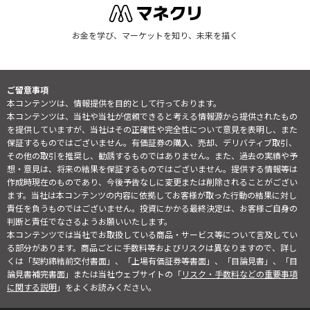
お金を学び、マーケットを知り、未来を描く
ご留意事項
本コンテンツは、情報提供を目的として行っております。
本コンテンツは、当社や当社が信頼できると考える情報源から提供されたもの
を提供していますが、当社はその正確性や完全性について意見を表明し、また
保証するものではございません。有価証券の購入、売却、デリバティブ取引、
その他の取引を推奨し、勧誘するものではありません。また、過去の実績や予
想・意見は、将来の結果を保証するものではございません。提供する情報等は
作成時現在のものであり、今後予告なしに変更または削除されることがござい
ます。当社は本コンテンツの内容に依拠してお客様が取った行動の結果に対し
責任を負うものではございません。投資にかかる最終決定は、お客様ご自身の
判断と責任でなさるようお願いいたします。
本コンテンツでは当社でお取扱している商品・サービス等について言及してい
る部分があります。商品ごとに手数料等およびリスクは異なりますので、詳し
くは「契約締結前交付書面」、「上場有価証券等書面」、「目論見書」、「目
論見書補完書面」または当社ウェブサイトの「
リスク・手数料などの重要事項
に関する説明
」をよくお読みください。