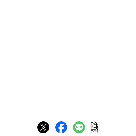
ｱﾝｹｰﾄ