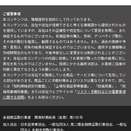
ご留意事項
本コンテンツは、情報提供を目的として行っております。
本コンテンツは、当社や当社が信頼できると考える情報源から提供されたもの
を提供していますが、当社はその正確性や完全性について意見を表明し、また
保証するものではございません。有価証券の購入、売却、デリバティブ取引、
その他の取引を推奨し、勧誘するものではありません。また、過去の実績や予
想・意見は、将来の結果を保証するものではございません。提供する情報等は
作成時現在のものであり、今後予告なしに変更または削除されることがござい
ます。当社は本コンテンツの内容に依拠してお客様が取った行動の結果に対し
責任を負うものではございません。投資にかかる最終決定は、お客様ご自身の
判断と責任でなさるようお願いいたします。
本コンテンツでは当社でお取扱している商品・サービス等について言及してい
る部分があります。商品ごとに手数料等およびリスクは異なりますので、詳し
くは「契約締結前交付書面」、「上場有価証券等書面」、「目論見書」、「目
論見書補完書面」または当社ウェブサイトの「
リスク・手数料などの重要事項
に関する説明
」をよくお読みください。
金融商品取引業者 関東財務局長（金商）第165号
日本証券業協会、一般社団法人 第二種金融商品取引業協会、一般社
団法人 金融先物取引業協会、