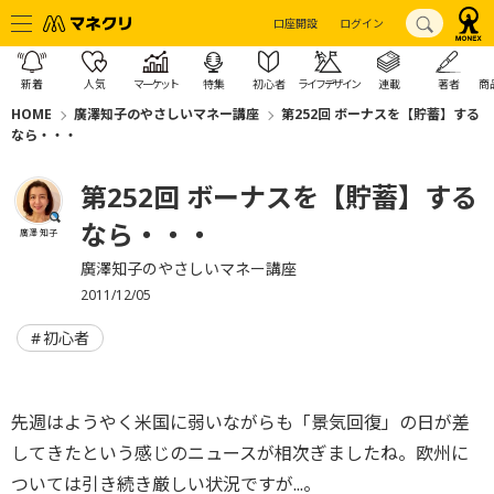
口座開設
ログイン
新着
人気
マーケット
特集
初心者
ライフデザイン
連載
著者
商
HOME
廣澤知子のやさしいマネー講座
第252回 ボーナスを【貯蓄】する
なら・・・
第252回 ボーナスを【貯蓄】する
なら・・・
廣澤 知子
廣澤知子のやさしいマネー講座
2011/12/05
初心者
先週はようやく米国に弱いながらも「景気回復」の日が差
してきたという感じのニュースが相次ぎましたね。欧州に
ついては引き続き厳しい状況ですが...。