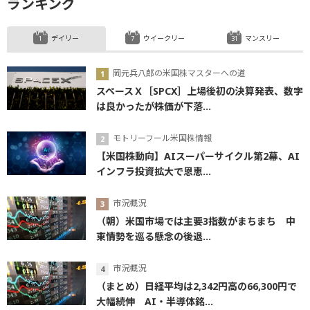
ランキング
デイリー
ウイークリー
マンスリー
岡元兵八郎の米国株マスターへの道
スペースＸ［SPCX］上場後初の決算発表、数字
は良かったが株価が下落...
モトリーフール米国株情報
【米国株動向】AIスーパーサイクル第2幕、AI
インフラ投資拡大で恩恵...
市況概況
（朝）米国市場では主要3指数がまちまち 中
東情勢を巡る懸念の後退...
市況概況
（まとめ）日経平均は2,342円高の66,300円で
大幅続伸 AI・半導体銘...