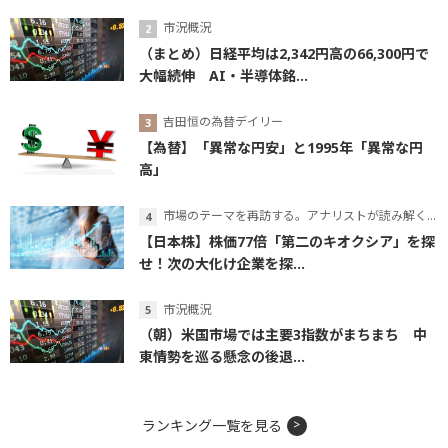
市況概況
（まとめ）日経平均は2,342円高の66,300円で
大幅続伸 AI・半導体銘...
吉田恒の為替デイリー
【為替】「異常な円安」と1995年「異常な円
高」
市場のテーマを再訪する。アナリストが読み解くテーマの本質
【日本株】株価77倍「第二のキオクシア」を探
せ！次の大化け企業を探...
市況概況
（朝）米国市場では主要3指数がまちまち 中
東情勢を巡る懸念の後退...
ランキング一覧を見る