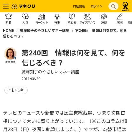
口座開設
ログイン
新着
人気
マーケット
特集
初心者
ライフデザイン
連載
著者
商
HOME
廣澤知子のやさしいマネー講座
第240回 情報は何を見て、何を
信じるべき？
第240回 情報は何を見て、何を
信じるべき？
廣澤 知子
廣澤知子のやさしいマネー講座
2011/08/29
初心者
テレビのニュースや新聞では民主党総裁選、つまり次期首
相について大いに盛り上がっています。（※このコラムは8
月28日（日）夜間に執筆しました。）ですが、為替市場は