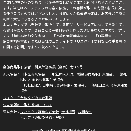
作成時現在のものであり、今後予告なしに変更または削除されることがござい
ます。当社は本コンテンツの内容に依拠してお客様が取った行動の結果に対し
責任を負うものではございません。投資にかかる最終決定は、お客様ご自身の
判断と責任でなさるようお願いいたします。
本コンテンツでは当社でお取扱している商品・サービス等について言及してい
る部分があります。商品ごとに手数料等およびリスクは異なりますので、詳し
くは「契約締結前交付書面」、「上場有価証券等書面」、「目論見書」、「目
論見書補完書面」または当社ウェブサイトの「
リスク・手数料などの重要事項
に関する説明
」をよくお読みください。
金融商品取引業者 関東財務局長（金商）第165号
日本証券業協会、一般社団法人 第二種金融商品取引業協会、一般社
団法人 金融先物取引業協会、
一般社団法人 日本暗号資産等取引業協会、一般社団法人 資産運用業
協会
リスク・手数料などの重要事項
個人情報のお取り扱いについて
マネックス証券株式会社
会社概要
お問合せ
ヘルプ（通知の登録・解除）