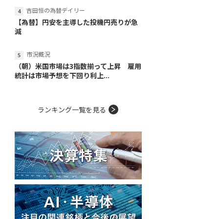
吉田恒の為替デイリー
【為替】円安を主導した投機円売りが急
減
市況概況
（朝）米国市場は3指数揃って上昇 雇用
統計は市場予想を下回り利上...
ランキング一覧を見る