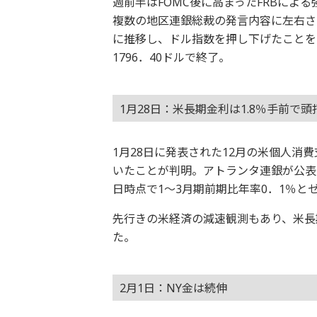
週前半はFOMC後に高まったFRBによ
複数の地区連銀総裁の発言内容に左右さ
に推移し、ドル指数を押し下げたことを手
1796．40ドルで終了。
1月28日：米長期金利は1.8％手前で
1月28日に発表された12月の米個人消費
いたことが判明。アトランタ連銀が公表し
日時点で1～3月期前期比年率0．1％と
先行きの米経済の減速観測もあり、米長
た。
2月1日：NY金は続伸