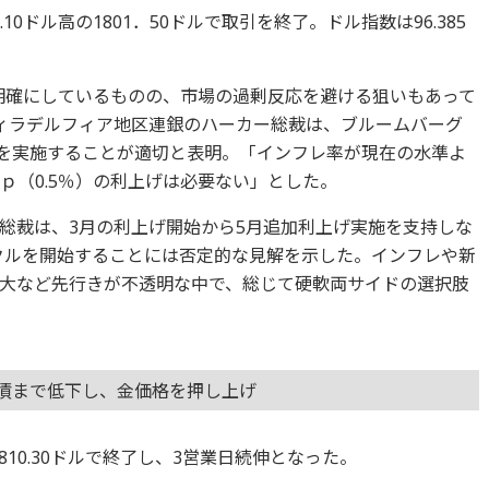
10ドル高の1801．50ドルで取引を終了。ドル指数は96.385
を明確にしているものの、市場の過剰反応を避ける狙いもあって
ィラデルフィア地区連銀のハーカー総裁は、ブルームバーグ
げを実施することが適切と表明。「インフレ率が現在の水準よ
ｐ（0.5％）の利上げは必要ない」とした。
総裁は、3月の利上げ開始から5月追加利上げ実施を支持しな
イクルを開始することには否定的な見解を示した。インフレや新
大など先行きが不透明な中で、総じて硬軟両サイドの選択肢
期債まで低下し、金価格を押し上げ
1810.30ドルで終了し、3営業日続伸となった。