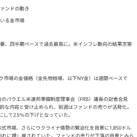
ファンドの動き
ている金市場
要、四半期ベースで過去最高に。米インフレ動向の結果次第
ーク市場の金価格（金先物相場、以下NY金）は週間ベースで
後のパウエル米連邦準備制度理事会（FRB）議長の記者会見
的な内容と受け止められ、前週はファンドの売りが活発化。
率にして2.5％の下げとなっていた。
式市場、さらにウクライナ情勢の緊迫化を背景に1,850ドル
ル割れに押し戻されていた。ファンドの売りが下落の背景とみら