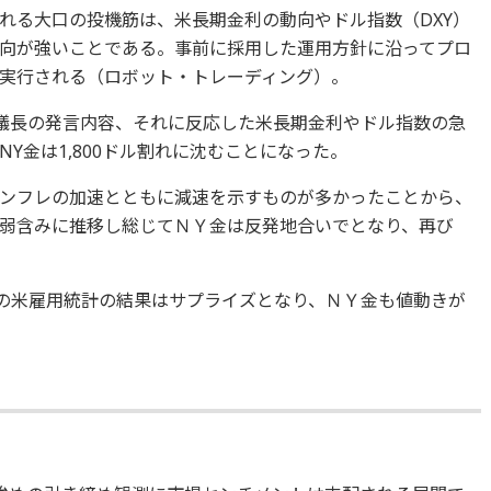
れる大口の投機筋は、米長期金利の動向やドル指数（DXY）
向が強いことである。事前に採用した運用方針に沿ってプロ
実行される（ロボット・トレーディング）。
B議長の発言内容、それに反応した米長期金利やドル指数の急
Y金は1,800ドル割れに沈むことになった。
ンフレの加速とともに減速を示すものが多かったことから、
弱含みに推移し総じてＮＹ金は反発地合いでとなり、再び
月の米雇用統計の結果はサプライズとなり、ＮＹ金も値動きが