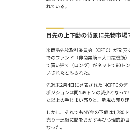
れている。
目先の上下動の背景に先物市場
米商品先物取引委員会（CFTC）が発表
でのファンド（非商業筋＝大口投機筋）
で買い建て（ロング）がネットで80ト
いされたとみられた。
先週末2月4日に発表された同CFTCの
ポジションは同149トンの減少となっ
た以上の手じまい売りと、新規の売り建
しかし、それでもNY金の下値は1,78
売り一巡後に間をおかず再び心理的節目の
なった。