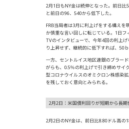
2月1日もNY金は続伸となった。前日比5.
と前日の96．540から低下した。
FRB当局者は3月に利上げをする構え
か慎重な言い回しに転じている。1日フ
TVのインタビューで、今年4回の利上
り上昇せず、継続的に低下すれば、50ｂ
一方、セントルイス地区連銀のブラード
がらも、0.5％の利上げで引き締めサ
型コロナウイルスのオミクロン株感染拡
を残しておく意向とみられる。
2月2日：米国債利回りが短期から長
2月2日のNY金は、前日比8.80ドル高の