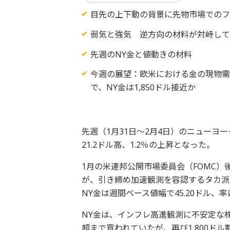
目先の上下動の背景に先物市場での
弱気と強気 逆方向の材料が対峙し
先週のNY金と値動きの材料
今週の展望：欧米における金の現物需
で、NY金は1,850ドル接近か
先週（1月31日～2月4日）のニューヨ
21.2ドル高、1.2％の上昇となった。
1月の米連邦公開市場委員会（FOMC）
が、引き締め加速観測を容認するタカ派
NY金は週間ベース値幅で45.20ドル、
NY金は、インフレ高進観測に不安定な株
超まで買われていたが、再び1,800ド