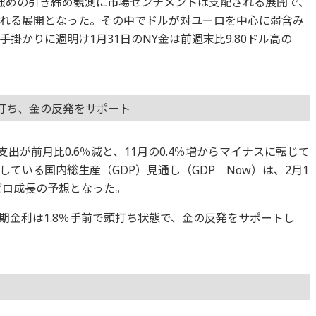
る強めの引き締め観測に市場センチメントは支配される展開で、
れる展開となった。その中でドルが対ユーロを中心に弱含み
掛かりに週明け1月31日のNY金は前週末比9.80ドル高の
頭打ち、金の反発をサポート
支出が前月比0.6％減と、11月の0.4％増からマイナスに転じて
ている国内総生産（GDP）見通し（GDP Now）は、2月1
ゼロ成長の予想となった。
期金利は1.8％手前で頭打ち状態で、金の反発をサポートし