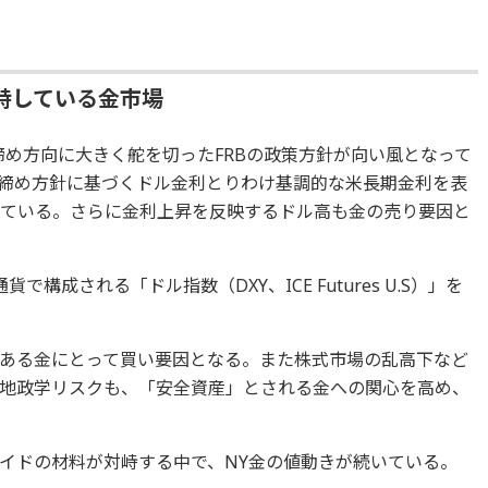
峙している金市場
き締め方向に大きく舵を切ったFRBの政策方針が向い風となって
締め方針に基づくドル金利とりわけ基調的な米長期金利を表
っている。さらに金利上昇を反映するドル高も金の売り要因と
構成される「ドル指数（DXY、ICE Futures U.S）」を
ある金にとって買い要因となる。また株式市場の乱高下など
地政学リスクも、「安全資産」とされる金への関心を高め、
イドの材料が対峙する中で、NY金の値動きが続いている。