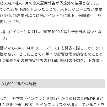
ビスADP社の1月の全米雇用報告が予想外の結果となった。
でいた市場予想を下回ったことで、米ドルがユーロなど主要
5.936と6営業日ぶりに95ポイント台に低下。米国債利回り
押し上げた。
0人増（ロイター）に対し、30万1000人減と予想外の減少とな
ぶり。
響いたものの、ADPのエコノミストも発表に際し、オミクロ
性が高い」としたことで市場への影響は限定的なものにとど
日に発表予定の労働省発表の1月雇用統計の予想を、下方修正
1,800ドル台は維持
となった。英中銀（イングランド銀行）がこの日の金融政策決定
また欧州中銀（ECB）もインフレリスクが増大していることを