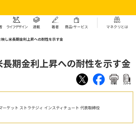
者
ライフデザイン
連載
著者
商
品・
サービス
マネクリとは
を映し米長期金利上昇への耐性を示す金
米長期金利上昇への耐性を示す金
印刷
ｱﾝｹｰﾄ
ーケット ストラテジィ インスティチュート 代表取締役