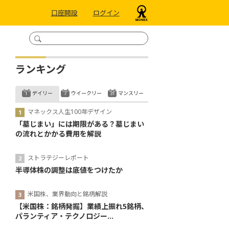
口座開設
ログイン
ランキング
デイリー
ウイークリー
マンスリー
マネックス人生100年デザイン
「墓じまい」には期限がある？墓じまい
の流れとかかる費用を解説
ストラテジーレポート
半導体株の調整は底値をつけたか
米国株、業界動向と銘柄解説
【米国株：銘柄発掘】業績上振れ5銘柄、
パランティア・テクノロジー...