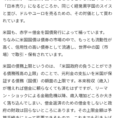
「日本売り」になるどころか、同じく経常黒字国のスイス
と並び、ドルやユーロを売るための、その対価として買わ
れています。
米国も、赤字＝借金を国債発行によって補っています。
ちなみに米国国債は債券の市場の中で、もっとも流動性が
高く、信用性の高い債券として流通し、世界中の国（市
場）で取引・保有されています。
米国の債務上限というのは、「米国政府の負うことができ
る債務残高の上限」のことで、元利金の支払いを米国が保
証する債務（国債）の額面の上限です。本来税収（歳入）
が増えれば借金に頼らなくても済むはずですが、リーマ
ン・ショックによる金融危機以降、歳入増加どころか大き
く落ち込んでしまい、借金返済のための借金をしないと政
府の財政は回らないところにあります。その上限金額は予
算手続きによって変更できるもので、これまでも引き上げ