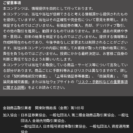
ご留意事項
本コンテンツは、情報提供を目的として行っております。
本コンテンツは、当社や当社が信頼できると考える情報源から提供されたもの
を提供していますが、当社はその正確性や完全性について意見を表明し、また
保証するものではございません。有価証券の購入、売却、デリバティブ取引、
その他の取引を推奨し、勧誘するものではありません。また、過去の実績や予
想・意見は、将来の結果を保証するものではございません。提供する情報等は
作成時現在のものであり、今後予告なしに変更または削除されることがござい
ます。当社は本コンテンツの内容に依拠してお客様が取った行動の結果に対し
責任を負うものではございません。投資にかかる最終決定は、お客様ご自身の
判断と責任でなさるようお願いいたします。
本コンテンツでは当社でお取扱している商品・サービス等について言及してい
る部分があります。商品ごとに手数料等およびリスクは異なりますので、詳し
くは「契約締結前交付書面」、「上場有価証券等書面」、「目論見書」、「目
論見書補完書面」または当社ウェブサイトの「
リスク・手数料などの重要事項
に関する説明
」をよくお読みください。
金融商品取引業者 関東財務局長（金商）第165号
日本証券業協会、一般社団法人 第二種金融商品取引業協会、一般社
団法人 金融先物取引業協会、
一般社団法人 日本暗号資産等取引業協会、一般社団法人 資産運用業
協会