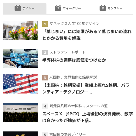
デイリー
ウイークリー
マンスリー
マネックス人生100年デザイン
「墓じまい」には期限がある？墓じまいの流れ
とかかる費用を解説
ストラテジーレポート
半導体株の調整は底値をつけたか
米国株、業界動向と銘柄解説
【米国株：銘柄発掘】業績上振れ5銘柄、パラ
ンティア・テクノロジー...
岡元兵八郎の米国株マスターへの道
スペースＸ［SPCX］上場後初の決算発表、数字
は良かったが株価が下落...
吉田恒の為替デイリー