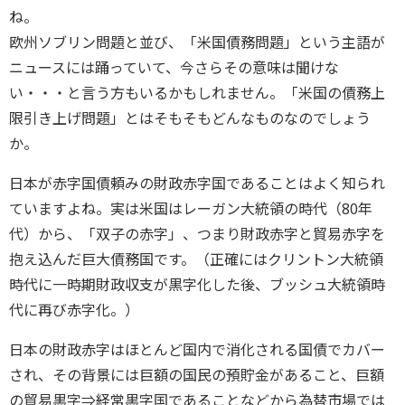
ね。
欧州ソブリン問題と並び、「米国債務問題」という主語が
ニュースには踊っていて、今さらその意味は聞けな
い・・・と言う方もいるかもしれません。「米国の債務上
限引き上げ問題」とはそもそもどんなものなのでしょう
か。
日本が赤字国債頼みの財政赤字国であることはよく知られ
ていますよね。実は米国はレーガン大統領の時代（80年
代）から、「双子の赤字」、つまり財政赤字と貿易赤字を
抱え込んだ巨大債務国です。（正確にはクリントン大統領
時代に一時期財政収支が黒字化した後、ブッシュ大統領時
代に再び赤字化。）
日本の財政赤字はほとんど国内で消化される国債でカバー
され、その背景には巨額の国民の預貯金があること、巨額
の貿易黒字⇒経常黒字国であることなどから為替市場では