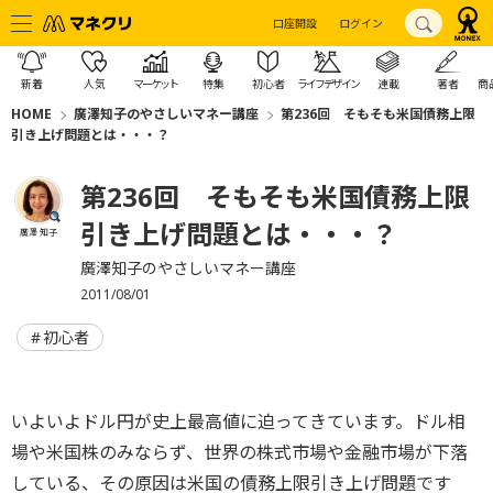
口座開設
ログイン
新着
人気
マーケット
特集
初心者
ライフデザイン
連載
著者
商
HOME
廣澤知子のやさしいマネー講座
第236回 そもそも米国債務上限
引き上げ問題とは・・・？
第236回 そもそも米国債務上限
引き上げ問題とは・・・？
廣澤 知子
廣澤知子のやさしいマネー講座
2011/08/01
初心者
いよいよドル円が史上最高値に迫ってきています。ドル相
場や米国株のみならず、世界の株式市場や金融市場が下落
している、その原因は米国の債務上限引き上げ問題です