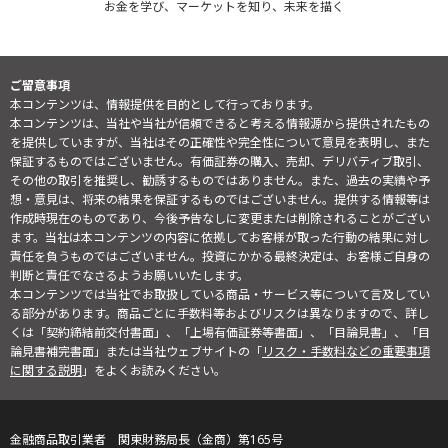
お金を学び、マーケットを知り、未来を描く
ご留意事項
本コンテンツは、情報提供を目的として行っております。
本コンテンツは、当社や当社が信頼できると考える情報源から提供されたもの
を提供していますが、当社はその正確性や完全性について意見を表明し、また
保証するものではございません。有価証券の購入、売却、デリバティブ取引、
その他の取引を推奨し、勧誘するものではありません。また、過去の実績や予
想・意見は、将来の結果を保証するものではございません。提供する情報等は
作成時現在のものであり、今後予告なしに変更または削除されることがござい
ます。当社は本コンテンツの内容に依拠してお客様が取った行動の結果に対し
責任を負うものではございません。投資にかかる最終決定は、お客様ご自身の
判断と責任でなさるようお願いいたします。
本コンテンツでは当社でお取扱している商品・サービス等について言及してい
る部分があります。商品ごとに手数料等およびリスクは異なりますので、詳し
くは「契約締結前交付書面」、「上場有価証券等書面」、「目論見書」、「目
論見書補完書面」または当社ウェブサイトの「
リスク・手数料などの重要事項
に関する説明
」をよくお読みください。
金融商品取引業者 関東財務局長（金商）第165号