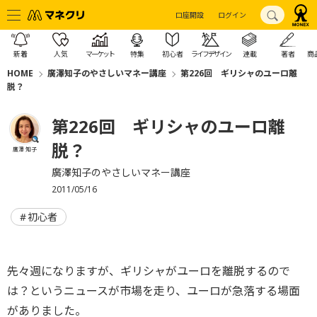
口座開設
ログイン
新着
人気
マーケット
特集
初心者
ライフデザイン
連載
著者
商
HOME
廣澤知子のやさしいマネー講座
第226回 ギリシャのユーロ離
脱？
第226回 ギリシャのユーロ離
脱？
廣澤 知子
廣澤知子のやさしいマネー講座
2011/05/16
初心者
先々週になりますが、ギリシャがユーロを離脱するので
は？というニュースが市場を走り、ユーロが急落する場面
がありました。