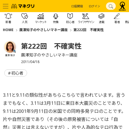
口座開設
ログイン
新着
人気
マーケット
特集
初心者
ライフデザイン
連載
著者
商
HOME
廣澤知子のやさしいマネー講座
第222回 不確実性
第222回 不確実性
廣澤知子のやさしいマネー講座
廣澤 知子
2011/04/18
初心者
3.11と9.11の類似性があちらこちらで言われています。言う
までもなく、3.11は3月11日に東日本大震災のことであり、
9.11は2001年9月11日の米国での同時多発テロのことです。
片や自然災害であり（その後の原発被害については「自
然」災害とは言えないですが）、片や人為的なテロ行為で