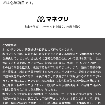
※は必須項目です。
お金を学び、マーケットを知り、未来を描く
ご留意事項
本コンテンツは、情報提供を目的として行っております。
本コンテンツは、当社や当社が信頼できると考える情報源から提供されたもの
を提供していますが、当社はその正確性や完全性について意見を表明し、また
保証するものではございません。有価証券の購入、売却、デリバティブ取引、
その他の取引を推奨し、勧誘するものではありません。また、過去の実績や予
想・意見は、将来の結果を保証するものではございません。提供する情報等は
作成時現在のものであり、今後予告なしに変更または削除されることがござい
ます。当社は本コンテンツの内容に依拠してお客様が取った行動の結果に対し
責任を負うものではございません。投資にかかる最終決定は、お客様ご自身の
判断と責任でなさるようお願いいたします。
本コンテンツでは当社でお取扱している商品・サービス等について言及してい
る部分があります。商品ごとに手数料等およびリスクは異なりますので、詳し
くは「契約締結前交付書面」、「上場有価証券等書面」、「目論見書」、「目