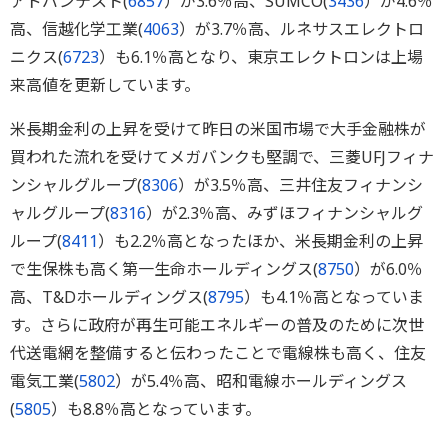
アドバンテスト(
6857
）が3.6％高、SUMCO(
3436
）が4.6％
高、信越化学工業(
4063
）が3.7％高、ルネサスエレクトロ
ニクス(
6723
）も6.1％高となり、東京エレクトロンは上場
来高値を更新しています。
米長期金利の上昇を受けて昨日の米国市場で大手金融株が
買われた流れを受けてメガバンクも堅調で、三菱UFJフィナ
ンシャルグループ(
8306
）が3.5％高、三井住友フィナンシ
ャルグループ(
8316
）が2.3％高、みずほフィナンシャルグ
ループ(
8411
）も2.2％高となったほか、米長期金利の上昇
で生保株も高く第一生命ホールディングス(
8750
）が6.0％
高、T&Dホールディングス(
8795
）も4.1％高となっていま
す。さらに政府が再生可能エネルギーの普及のために次世
代送電網を整備すると伝わったことで電線株も高く、住友
電気工業(
5802
）が5.4％高、昭和電線ホールディングス
(
5805
）も8.8％高となっています。