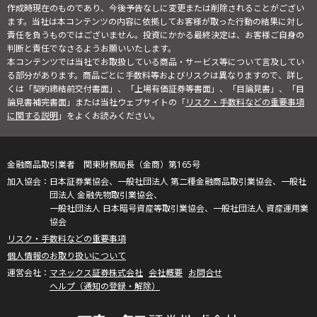
作成時現在のものであり、今後予告なしに変更または削除されることがござい
ます。当社は本コンテンツの内容に依拠してお客様が取った行動の結果に対し
責任を負うものではございません。投資にかかる最終決定は、お客様ご自身の
判断と責任でなさるようお願いいたします。
本コンテンツでは当社でお取扱している商品・サービス等について言及してい
る部分があります。商品ごとに手数料等およびリスクは異なりますので、詳し
くは「契約締結前交付書面」、「上場有価証券等書面」、「目論見書」、「目
論見書補完書面」または当社ウェブサイトの「
リスク・手数料などの重要事項
に関する説明
」をよくお読みください。
金融商品取引業者 関東財務局長（金商）第165号
日本証券業協会、一般社団法人 第二種金融商品取引業協会、一般社
団法人 金融先物取引業協会、
一般社団法人 日本暗号資産等取引業協会、一般社団法人 資産運用業
協会
リスク・手数料などの重要事項
個人情報のお取り扱いについて
マネックス証券株式会社
会社概要
お問合せ
ヘルプ（通知の登録・解除）