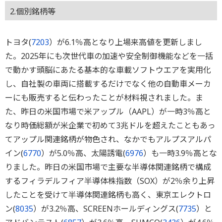
2.個別銘柄等
トヨタ(
7203
）が6.1％高となり上場来高値を更新しまし
た。2025年にも次世代車の加速や安全制御機能などを一括
で動かす頭脳にあたる基本的な車載ソフトウエアを実用化
し、自社製の車両に搭載するだけでなく他の自動車メーカ
ーにも販売すると伝わったことが材料視されました。ま
た、昨日の米国市場で米アップル（AAPL）が一時3％高と
なり時価総額が米企業で初めて3兆ドルを超えたこともあっ
てアップル関連銘柄が物色され、なかでもアルプスアルパ
イン(
6770
）が5.0％高、太陽誘電(
6976
）も一時3.9％高とな
りました。昨日の米国市場で主要な半導体関連銘柄で構成
するフィラデルフィア半導体株指数（SOX）が2％余り上昇
したことを受けて半導体関連銘柄も高く、東京エレクトロ
ン(
8035
）が3.2％高、SCREENホールディングス(
7735
）と