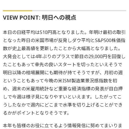
VIEW POINT: 明日への視点
本日の日経平均は510円高となりました。年明け最初の取引
となった昨日の米国市場が反発しダウ平均とS&P500株価指
数が史上最高値を更新したことから大幅高となりました。
大発会としては4年ぶりのプラスで節目の29,000円を回復し
たこともあって幸先の良いスタートを切ったといえそうで
明日以降の相場展開にも期待が持てそうですが、月初の週
ということもあって今晩の米ISM製造業景況感指数を初
め、週末の米雇用統計など重要な経済指標の発表が目白押
しで今週は様子見になりやすいといえます。したがってこ
うしたなかで週内にどこまで水準を切り上げることができ
るかがポイントとなりそうです。
本年も皆様のお役に立てるよう情報発信に努めてまいりま