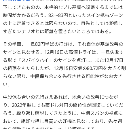
下してきたものの、本格的なブル基調へ復帰するまでには
時間がかかるだろう。82～83円といったメイン抵抗ゾーン
の上に定着できるとは限らないので、目先としては楽観し
すぎたシナリオとは距離を置きたいところではある。
その半面、一旦82円半ばの打診は、それ自体が基調改善の
サインと見なせる。12月16日の高値トライは、一旦失敗す
る形で「スパイクハイ」のサインを点灯し、また12月17日
の続落をもたらしたが、12月15日安値の80.72円を大きく割
らない限り、中段保ち合いを先行させる可能性がなお大き
い。
中段保ち合いの先行さえあれば、地合いの改善につなが
り、2022年越しでも豪ドル対円の優位性が回復していくだ
ろう。繰り返し解説してきたように、中期スパンの視点に
おいて、絶好な押し目買いの好機と見なしており、先々週