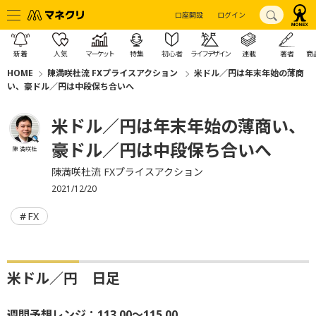
口座開設
ログイン
新着
人気
マーケット
特集
初心者
ライフデザイン
連載
著者
商
HOME
陳満咲杜流 FXプライスアクション
米ドル／円は年末年始の薄商
い、豪ドル／円は中段保ち合いへ
米ドル／円は年末年始の薄商い、
豪ドル／円は中段保ち合いへ
陳 満咲杜
陳満咲杜流 FXプライスアクション
2021/12/20
FX
米ドル／円 日足
週間予想レンジ：113.00～115.00