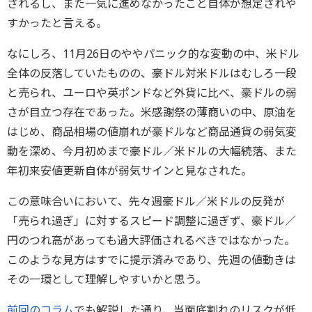
されるし、また一気に進めなかったこと自体が想定されや
すかったと言える。
なにしろ、11月26日のややパニック的な変動の中、米ドル
全体の反落していたものの、豪ドル対米ドルはむしろ一段
と売られ、ユーロや英ポンドなど外貨に比べ、豪ドルの弱
さが目立つ存在であった。米感謝祭の薄商いの中、原油を
はじめ、商品相場の値崩れが豪ドルなど商品通貨の弱気変
動を深め、今月初めまで豪ドル／米ドルの大幅続落、また
年初来安値更新自体が弱気サインと見なされた。
この意味合いにおいて、先々週豪ドル／米ドルの反発が
「売られ過ぎ」に対するスピード調整に過ぎず、豪ドル／
円のつれ高があっても過大評価されるべきではなかった。
このような見方はすでに提示済みであり、先週の値動きは
その一環として理解しやすいかと思う。
前回のコラム
でも解説した通り、当面底割れのリスクが低