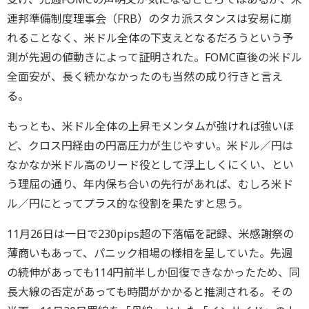
連邦準備制度理事会（FRB）のタカ派スタンスは安易に崩
れることなく、米ドル全体の下支えとなるだろうという予
測が先週の値動きによって証明された。FOMC直後の米ドル
全面安が、長く続かなかったのも当然の成り行きと言え
る。
もっとも、米ドル全体の上昇モメンタムが強ければ強いほ
ど、クロス円経由の円高圧力が生じやすい。米ドル／円は
なかなか米ドル高のリード役として浮上しくにくい、とい
う理屈の通り、年内保ち合いの先行があれば、むしろ米ド
ル／円にとってプラス的な役割を果たすと思う。
11月26日は一日で230pips超の下落幅を記録、米感謝祭の
薄商いもあって、パニック相場の様相を呈していた。先週
の続伸があっても114円前半しか回復できなかったため、同
長大線の否定があっても時間がかかると推測される。その