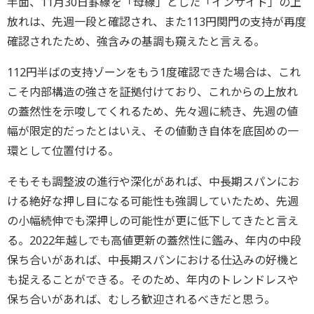
半面、11月30日罫線を「母線」とした「インサイド」の上
放れは、先週一段と確認され、また113円関門の支持が再度
確認されたため、強含みの基調も窺えたと言える。
112円半ばの支持ゾーンをもう1度確認できた場合は、これ
こそ内部構造の強さを証拠付けており、これからの上放れ
の蓋然性を示唆してくれるため、先々週に続き、先週の値
幅が限定的だったとはいえ、その値動き自体を底固めの一
環として位置付ける。
そもそも調整波の進行や深化があれば、中長期スパンにお
ける絶好な押し目になる可能性も強調していたため、先週
の小幅続伸でも深押しの可能性が更に低下してきたと言え
る。2022年越しでも高値更新の蓋然性に鑑み、年内の中段
保ち合いがあれば、中長期スパンにおける仕込みの好機と
も捉えることができる。そのため、年内のトレンドレスや
保ち合いがあれば、むしろ歓迎されるべきだと思う。