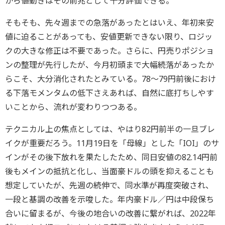
から値動きはその前兆として十分評価できる。
そもそも、先々週までの急落があったとはいえ、年初来安
値に迫ることがあっても、安値更新できない限り、ロジッ
クの大きな修正は不要であった。さらに、円売りポジショ
ンの整理が先行したが、今月初頭まで大幅続落があったか
らこそ、大分消化されたとみている。78～79円前後におけ
る下落モメンタムの低下さえあれば、自然に底打ちしやす
いことから、流れが変わりつつある。
テクニカル上の焦点としては、やはり82円前半の一旦ブレ
イクが重要だろう。11月19日を「母線」とした「IOI」のサ
インがその後下放れを果たしたため、同日安値の82.14円前
後もメインの抵抗と化し、当面豪ドルの頭を抑えることも
想定していたが、先週の続伸で、同水準が再度突破され、
一段と基調の改善を示唆した。年内豪ドル／円は中段保ち
合いに留まるが、今後の地合いの改善に繋がれば、2022年