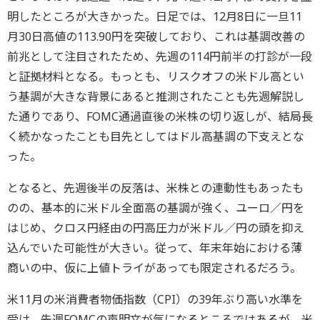
明したところが大きかった。日足では、12月8日に一旦11
月30日高値の113.90円を突破しており、これは基調改善の
前兆として注目されたため、先週の114円前半の打診が一段
と証拠材料となる。もっとも、リスクオフの米ドル高とい
う基調が大きな背景にあると推測されたことも先週解説し
た通りであり、FOMC通過直後の米株の切り返しが、結局長
く続かなったことも目先としてはドル高基調の下支えとな
った。
となると、先週後半の反落は、米株との連動性もあったも
のの、基本的に米ドル全面高の基調が強く、ユーロ／円を
はじめ、クロス円経由の円高圧力が米ドル／円の頭を抑え
込んでいた可能性が大きい。従って、年末年始における薄
商いの中、仮に上値トライがあっても限定されるだろう。
米11月の米消費者物価指数（CPI）の39年ぶり高い水準を
受け、先週FOMCの声明文が気になるところではあるが、米