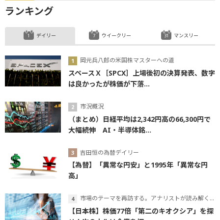
ランキング
デイリー
ウイークリー
マンスリー
岡元兵八郎の米国株マスターへの道
スペースＸ［SPCX］上場後初の決算発表、数字
は良かったが株価が下落...
市況概況
（まとめ）日経平均は2,342円高の66,300円で
大幅続伸 AI・半導体銘...
吉田恒の為替デイリー
【為替】「異常な円安」と1995年「異常な円
高」
市場のテーマを再訪する。アナリストが読み解くテーマの本質
【日本株】株価77倍「第二のキオクシア」を探