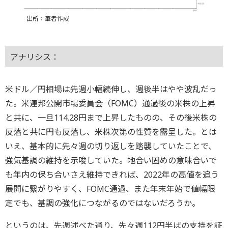
出所：筆者作成
アナリシス：
米ドル／円相場は先週小幅続伸し、週後半はやや波乱だっ
た。米連邦公開市場委員会（FOMC）通過後の米株の上昇
と共に、一旦114.28円まで上昇したものの、その後米株の
反落と共に円も反落し、米株次第の性質を露呈した。とは
いえ、基本的に先々週の切り返しを踏襲していたことで、
強気基調の維持を示唆していた。地合い固めの意味合いで
も年内の保ち合いさえ維持できれば、2022年の高値を追う
展開に繋がりやすく、FOMC通過、また年末年始で値幅限
定でも、基調の強化につながるのではないだろうか。
というのは、先週述べた通り、先々週112円半ばの支持を証