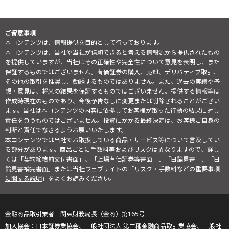
ご留意事項
本コンテンツは、情報提供を目的として行っております。
本コンテンツは、当社や当社が信頼できると考える情報源から提供されたもの
を提供していますが、当社はその正確性や完全性について意見を表明し、また
保証するものではございません。有価証券の購入、売却、デリバティブ取引、
その他の取引を推奨し、勧誘するものではありません。また、過去の実績や予
想・意見は、将来の結果を保証するものではございません。提供する情報等は
作成時現在のものであり、今後予告なしに変更または削除されることがござい
ます。当社は本コンテンツの内容に依拠してお客様が取った行動の結果に対し
責任を負うものではございません。投資にかかる最終決定は、お客様ご自身の
判断と責任でなさるようお願いいたします。
本コンテンツでは当社でお取扱している商品・サービス等について言及してい
る部分があります。商品ごとに手数料等およびリスクは異なりますので、詳し
くは「契約締結前交付書面」、「上場有価証券等書面」、「目論見書」、「目
論見書補完書面」または当社ウェブサイトの「
リスク・手数料などの重要事項
に関する説明
」をよくお読みください。
金融商品取引業者 関東財務局長（金商）第165号
日本証券業協会、一般社団法人 第二種金融商品取引業協会、一般社