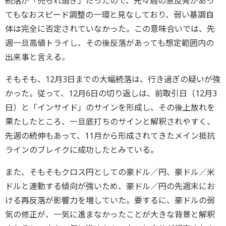
続落が「売られ過ぎ」だったので、先々週の急反発があっ
てもなおスピード調整の一環と見なしており、弱い基調自
体は完全に否定されていなかった。この意味合いでは、先
週一旦高値トライし、その後反落があっても想定範囲内の
出来事と言える。
そもそも、12月3日までの大幅続落は、行き過ぎの疑いが強
かった。従って、12月6日の切り返しは、前取引日（12月3
日）と「インサイド」のサインを形成し、その後上放れを
果たしたところ、一旦底打ちのサインと解釈されやすく、
先週の続伸もあって、11月から形成されてきたメイン抵抗
ラインのブレイクに成功したとみている。
また、そもそもクロス円としての豪ドル／円、豪ドル／米
ドルと連動する傾向が強いため、豪ドル／円の先週末にお
ける再反落が影響力を増していた。要するに、豪ドルの弱
気の修正が、一気に進まなかったことが大きな背景と解釈