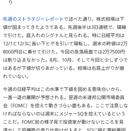
り
先週のストラテジーレポート
で述べた通り、株式相場は下
値が固まってきたようである。先週後半は3日連続で、陽線
で引けた。底入れのシグナルと見られる。特に日経平均は
12/1と12/3に長い下ヒゲを引いて陽転し、週末の終値は2万
8000円台に乗せて引けた。今回の急落局面では2万7500円
は割り込まなかった。8月、10月、そして今回と少しずつで
はあるが下値が切りあがっている。相場は右肩上がりが崩
れていない。
今週の日経平均はこの水準で下値を固める意味合いから、
一進一退の展開が予想される。翌週の米連邦公開市場委員
会（FOMC）を控えて動きづらい面もある。ここで注意しな
ければならないのは週末にメジャーSQを控えているという
ことだ。FOMC前の様子見で投資家が動けないところを見
透かして投機筋の売り仕掛けが入ると、SQに絡む需給要因