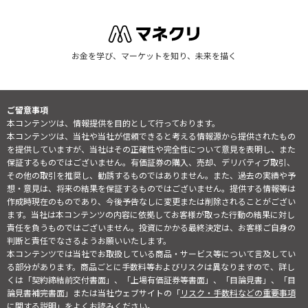
お金を学び、マーケットを知り、未来を描く
ご留意事項
本コンテンツは、情報提供を目的として行っております。
本コンテンツは、当社や当社が信頼できると考える情報源から提供されたもの
を提供していますが、当社はその正確性や完全性について意見を表明し、また
保証するものではございません。有価証券の購入、売却、デリバティブ取引、
その他の取引を推奨し、勧誘するものではありません。また、過去の実績や予
想・意見は、将来の結果を保証するものではございません。提供する情報等は
作成時現在のものであり、今後予告なしに変更または削除されることがござい
ます。当社は本コンテンツの内容に依拠してお客様が取った行動の結果に対し
責任を負うものではございません。投資にかかる最終決定は、お客様ご自身の
判断と責任でなさるようお願いいたします。
本コンテンツでは当社でお取扱している商品・サービス等について言及してい
る部分があります。商品ごとに手数料等およびリスクは異なりますので、詳し
くは「契約締結前交付書面」、「上場有価証券等書面」、「目論見書」、「目
論見書補完書面」または当社ウェブサイトの「
リスク・手数料などの重要事項
に関する説明
」をよくお読みください。