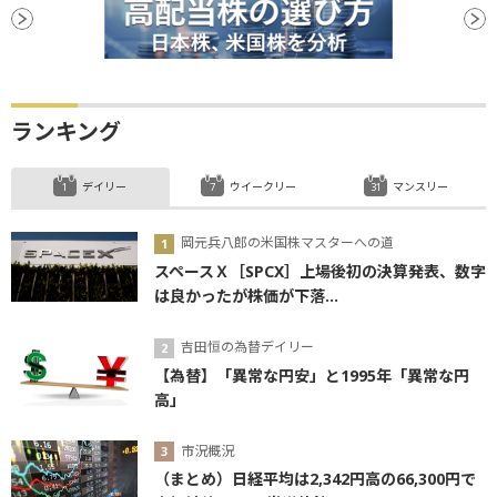
ランキング
デイリー
ウイークリー
マンスリー
岡元兵八郎の米国株マスターへの道
スペースＸ［SPCX］上場後初の決算発表、数字
は良かったが株価が下落...
吉田恒の為替デイリー
【為替】「異常な円安」と1995年「異常な円
高」
市況概況
（まとめ）日経平均は2,342円高の66,300円で