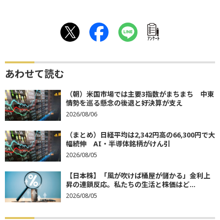
ｱﾝｹｰﾄ
あわせて読む
（朝）米国市場では主要3指数がまちまち 中東
情勢を巡る懸念の後退と好決算が支え
2026/08/06
（まとめ）日経平均は2,342円高の66,300円で大
幅続伸 AI・半導体銘柄がけん引
2026/08/05
【日本株】「風が吹けば桶屋が儲かる」金利上
昇の連鎖反応。私たちの生活と株価はど...
2026/08/05