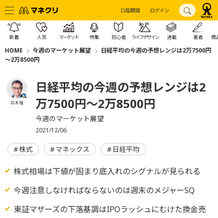
口座開設
ログイン
新着
人気
マーケット
特集
初心者
ライフデザイン
連載
著者
商
HOME
今週のマーケット展望
日経平均の今週の予想レンジは2万7500円
～2万8500円
日経平均の今週の予想レンジは2
万7500円～2万8500円
広木 隆
今週のマーケット展望
2021/12/06
株式
マネックス
日経平均
株式相場は下値が固まり底入れのシグナルが見られる
今週注意しなければならないのは週末のメジャーSQ
東証マザーズの下落基調はIPOラッシュにむけた換金売