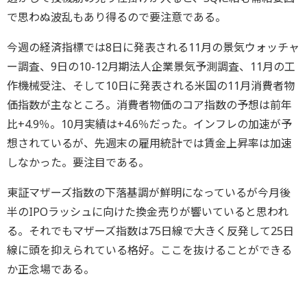
で思わぬ波乱もあり得るので要注意である。
今週の経済指標では8日に発表される11月の景気ウォッチャ
ー調査、9日の10-12月期法人企業景気予測調査、11月の工
作機械受注、そして10日に発表される米国の11月消費者物
価指数が主なところ。消費者物価のコア指数の予想は前年
比+4.9％。10月実績は+4.6％だった。インフレの加速が予
想されているが、先週末の雇用統計では賃金上昇率は加速
しなかった。要注目である。
東証マザーズ指数の下落基調が鮮明になっているが今月後
半のIPOラッシュに向けた換金売りが響いていると思われ
る。それでもマザーズ指数は75日線で大きく反発して25日
線に頭を抑えられている格好。ここを抜けることができる
か正念場である。