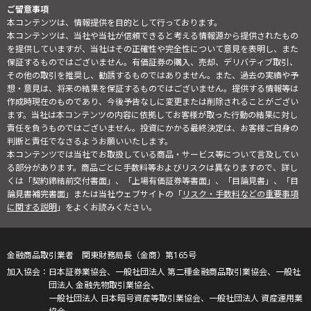
ご留意事項
本コンテンツは、情報提供を目的として行っております。
本コンテンツは、当社や当社が信頼できると考える情報源から提供されたもの
を提供していますが、当社はその正確性や完全性について意見を表明し、また
保証するものではございません。有価証券の購入、売却、デリバティブ取引、
その他の取引を推奨し、勧誘するものではありません。また、過去の実績や予
想・意見は、将来の結果を保証するものではございません。提供する情報等は
作成時現在のものであり、今後予告なしに変更または削除されることがござい
ます。当社は本コンテンツの内容に依拠してお客様が取った行動の結果に対し
責任を負うものではございません。投資にかかる最終決定は、お客様ご自身の
判断と責任でなさるようお願いいたします。
本コンテンツでは当社でお取扱している商品・サービス等について言及してい
る部分があります。商品ごとに手数料等およびリスクは異なりますので、詳し
くは「契約締結前交付書面」、「上場有価証券等書面」、「目論見書」、「目
論見書補完書面」または当社ウェブサイトの「
リスク・手数料などの重要事項
に関する説明
」をよくお読みください。
金融商品取引業者 関東財務局長（金商）第165号
日本証券業協会、一般社団法人 第二種金融商品取引業協会、一般社
団法人 金融先物取引業協会、
一般社団法人 日本暗号資産等取引業協会、一般社団法人 資産運用業