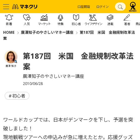
口座開設
ログイン
新着
人気
マーケット
特集
初心者
ライフデザイン
連載
著者
商
HOME
廣澤知子のやさしいマネー講座
第187回 米国 金融規制改革法
案
第187回 米国 金融規制改革法
案
廣澤 知子
廣澤知子のやさしいマネー講座
2010/06/28
初心者
ワールドカップでは、日本がデンマークを下し、予選を突
破しました！
現地観戦ツアーへの申込みが急に増えたとか。応援グッズ