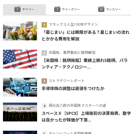
デイリー
ウイークリー
マンスリー
マネックス人生100年デザイン
「墓じまい」には期限がある？墓じまいの流れ
とかかる費用を解説
米国株、業界動向と銘柄解説
【米国株：銘柄発掘】業績上振れ5銘柄、パラ
ンティア・テクノロジー...
ストラテジーレポート
半導体株の調整は底値をつけたか
岡元兵八郎の米国株マスターへの道
スペースＸ［SPCX］上場後初の決算発表、数字
は良かったが株価が下落...
モトリーフール米国株情報