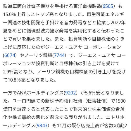
鉄道車両向け電子機器を手掛ける東洋電機製造(
6505
）も
15.0％上昇しストップ高となりました。再生可能エネルギ
ー関連の技術開発を手掛ける音力発電などと協業し2022年
夏をめどに循環型波力揚水発電を実用化すると伝わったこ
とで買いを集めました。また、投資判断や目標株価の引き
上げに反応したのがジーエス・ユアサ コーポレーション
(
6674
）やノーリツ鋼機(
7744
）で、ジーエス・ユアサ コー
ポレーションが投資判断と目標株価の引き上げを受けて
2.9％高となり、ノーリツ鋼機も目標株価の引き上げを受け
て10.8％高となりました。
一方でANAホールディングス(
9202
）が5.6％安となりまし
た。ユーロ円建ての新株予約権付社債（転換社債）で1500
億円を調達すると発表したことで将来的な株主価値の希薄
化や株式需給の悪化を懸念する売りが出ました。ニトリホ
ールディングス(
9843
）も11月の既存店売上高が客数の減少