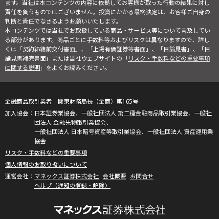
ます。当社は本コンテンツの内容に依拠してお客様が取った行動の結果に対し
責任を負うものではございません。投資にかかる最終決定は、お客様ご自身の
判断と責任でなさるようお願いいたします。
本コンテンツでは当社でお取扱している商品・サービス等について言及してい
る部分があります。商品ごとに手数料等およびリスクは異なりますので、詳し
くは「契約締結前交付書面」、「上場有価証券等書面」、「目論見書」、「目
論見書補完書面」または当社ウェブサイトの「
リスク・手数料などの重要事項
に関する説明
」をよくお読みください。
金融商品取引業者 関東財務局長（金商）第165号
日本証券業協会、一般社団法人 第二種金融商品取引業協会、一般社
団法人 金融先物取引業協会、
一般社団法人 日本暗号資産等取引業協会、一般社団法人 資産運用業
協会
リスク・手数料などの重要事項
個人情報のお取り扱いについて
マネックス証券株式会社
会社概要
お問合せ
ヘルプ（通知の登録・解除）