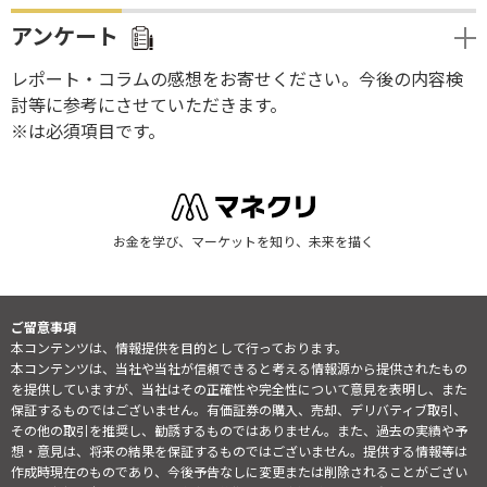
アンケート
レポート・コラムの感想をお寄せください。今後の内容検
討等に参考にさせていただきます。
※は必須項目です。
お金を学び、マーケットを知り、未来を描く
ご留意事項
本コンテンツは、情報提供を目的として行っております。
本コンテンツは、当社や当社が信頼できると考える情報源から提供されたもの
を提供していますが、当社はその正確性や完全性について意見を表明し、また
保証するものではございません。有価証券の購入、売却、デリバティブ取引、
その他の取引を推奨し、勧誘するものではありません。また、過去の実績や予
想・意見は、将来の結果を保証するものではございません。提供する情報等は
作成時現在のものであり、今後予告なしに変更または削除されることがござい