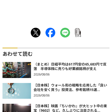
ｱﾝｹｰﾄ
あわせて読む
（まとめ）日経平均は617円安の65,683円で反
落 半導体株に売りも好業績銘柄が支え
2026/08/06
【日本株】ウォール街の戦略を応用した「良い
会社を安く買う」投資法、参考銘柄15選...
2026/08/06
【日本株】映画『ちいかわ』が大ヒット中の東
宝（9602）など、久しぶりに注目される...