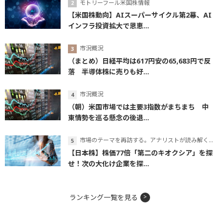
モトリーフール米国株情報
【米国株動向】AIスーパーサイクル第2幕、AI
インフラ投資拡大で恩恵...
市況概況
（まとめ）日経平均は617円安の65,683円で反
落 半導体株に売りも好...
市況概況
（朝）米国市場では主要3指数がまちまち 中
東情勢を巡る懸念の後退...
市場のテーマを再訪する。アナリストが読み解くテーマの本質
【日本株】株価77倍「第二のキオクシア」を探
せ！次の大化け企業を探...
ランキング一覧を見る