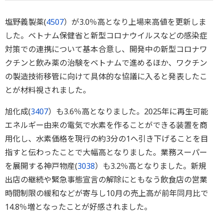
塩野義製薬(
4507
）が3.0％高となり上場来高値を更新しま
した。ベトナム保健省と新型コロナウイルスなどの感染症
対策での連携について基本合意し、開発中の新型コロナワ
クチンと飲み薬の治験をベトナムで進めるほか、ワクチン
の製造技術移管に向けて具体的な協議に入ると発表したこ
とが材料視されました。
旭化成(
3407
）も3.6％高となりました。2025年に再生可能
エネルギー由来の電気で水素を作ることができる装置を商
用化し、水素価格を現行の約3分の1へ引き下げることを目
指すと伝わったことで大幅高となりました。業務スーパー
を展開する神戸物産(
3038
）も3.2％高となりました。新規
出店の継続や緊急事態宣言の解除にともなう飲食店の営業
時間制限の緩和などが寄与し10月の売上高が前年同月比で
14.8％増となったことが好感されました。