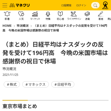
口座開設
ログイン
新着
人気
マーケット
特集
初心者
ライフデザイン
連載
著者
商
HOME
市況概況
（まとめ）日経平均はナスダックの反発を受けて196円
高 今晩の米国市場は感謝祭の祝日で休場
（まとめ）日経平均はナスダックの反
発を受けて196円高 今晩の米国市場は
感謝祭の祝日で休場
市況概況
2021/11/25
株式
マネックス
日経平均
東京市場まとめ