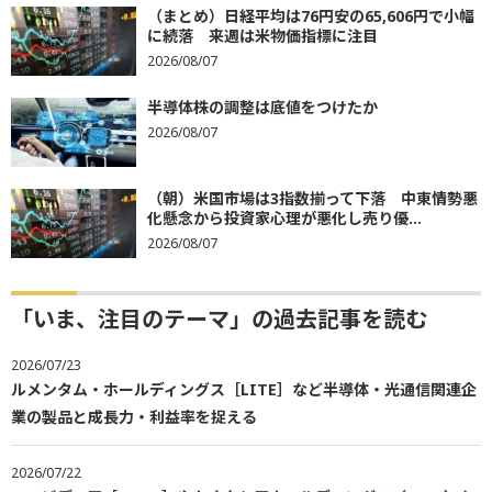
（まとめ）日経平均は76円安の65,606円で小幅
に続落 来週は米物価指標に注目
2026/08/07
半導体株の調整は底値をつけたか
2026/08/07
（朝）米国市場は3指数揃って下落 中東情勢悪
化懸念から投資家心理が悪化し売り優...
2026/08/07
「いま、注目のテーマ」の過去記事を読む
2026/07/23
ルメンタム・ホールディングス［LITE］など半導体・光通信関連企
業の製品と成長力・利益率を捉える
2026/07/22