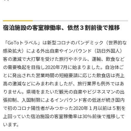
宿泊施設の客室稼働率、依然３割前後で推移
「GoToトラベル」は新型コロナのパンデミック（世界的な
感染拡大）による外出自粛やインバウンド（訪日外国人）
客の激減で大打撃を受けた旅行やホテル、運輸、飲食など
の需要喚起を目指し2020年7月に始まりました。自治体ご
とに発出された営業時間の短縮要請に応じた飲食店は売上
高の激減などにみまわれましたが、旅行業界も例外ではあ
りません。県境をまたいだ観光の自粛やビジネスマンの出
張抑制、入国制限によるインバウンド客の低迷が続き国内
で初のコロナ陽性者がみつかった2020年１月以前は５割を
上回っていた宿泊施設の客室稼働率は30％前後で推移して
います。