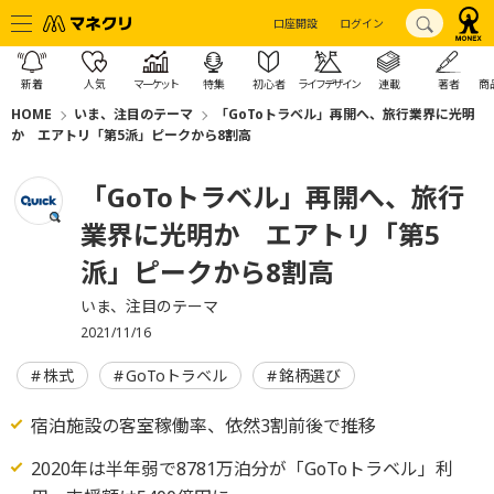
口座開設
ログイン
新着
人気
マーケット
特集
初心者
ライフデザイン
連載
著者
商
HOME
いま、注目のテーマ
「GoToトラベル」再開へ、旅行業界に光明
か エアトリ「第5派」ピークから8割高
「GoToトラベル」再開へ、旅行
業界に光明か エアトリ「第5
派」ピークから8割高
いま、注目のテーマ
2021/11/16
株式
GoToトラベル
銘柄選び
宿泊施設の客室稼働率、依然3割前後で推移
2020年は半年弱で8781万泊分が「GoToトラベル」利