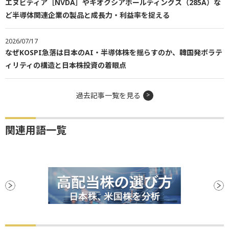
エヌビディア［NVDA］やキオクシアホールディングス（285A）な
ど半導体関連企業の製品と成長力・利益率を捉える
2026/07/17
なぜKOSPI急落は日本のAI・半導体株を揺らすのか、韓国発ボラテ
ィリティの構造と日本株投資の着眼点
過去記事一覧を見る
関連用語一覧