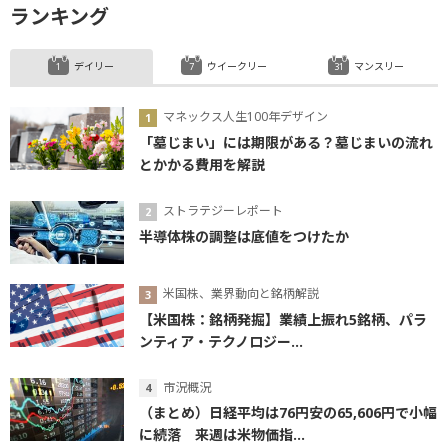
ランキング
デイリー
ウイークリー
マンスリー
マネックス人生100年デザイン
「墓じまい」には期限がある？墓じまいの流れ
とかかる費用を解説
ストラテジーレポート
半導体株の調整は底値をつけたか
米国株、業界動向と銘柄解説
【米国株：銘柄発掘】業績上振れ5銘柄、パラ
ンティア・テクノロジー...
市況概況
（まとめ）日経平均は76円安の65,606円で小幅
に続落 来週は米物価指...