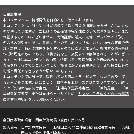
ご留意事項
本コンテンツは、情報提供を目的として行っております。
本コンテンツは、当社や当社が信頼できると考える情報源から提供されたもの
を提供していますが、当社はその正確性や完全性について意見を表明し、また
保証するものではございません。有価証券の購入、売却、デリバティブ取引、
その他の取引を推奨し、勧誘するものではありません。また、過去の実績や予
想・意見は、将来の結果を保証するものではございません。提供する情報等は
作成時現在のものであり、今後予告なしに変更または削除されることがござい
ます。当社は本コンテンツの内容に依拠してお客様が取った行動の結果に対し
責任を負うものではございません。投資にかかる最終決定は、お客様ご自身の
判断と責任でなさるようお願いいたします。
本コンテンツでは当社でお取扱している商品・サービス等について言及してい
る部分があります。商品ごとに手数料等およびリスクは異なりますので、詳し
くは「契約締結前交付書面」、「上場有価証券等書面」、「目論見書」、「目
論見書補完書面」または当社ウェブサイトの「
リスク・手数料などの重要事項
に関する説明
」をよくお読みください。
金融商品取引業者 関東財務局長（金商）第165号
日本証券業協会、一般社団法人 第二種金融商品取引業協会、一般社
団法人 金融先物取引業協会、