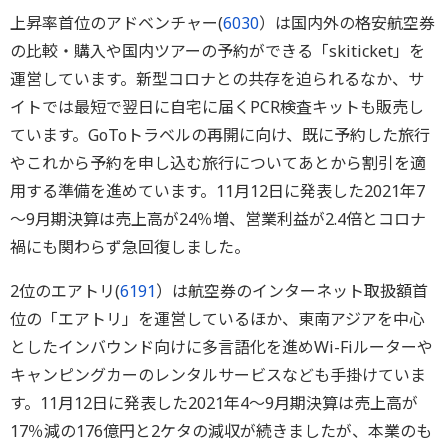
上昇率首位のアドベンチャー(
6030
）は国内外の格安航空券
の比較・購入や国内ツアーの予約ができる「skiticket」を
運営しています。新型コロナとの共存を迫られるなか、サ
イトでは最短で翌日に自宅に届くPCR検査キットも販売し
ています。GoToトラベルの再開に向け、既に予約した旅行
やこれから予約を申し込む旅行についてあとから割引を適
用する準備を進めています。11月12日に発表した2021年7
～9月期決算は売上高が24％増、営業利益が2.4倍とコロナ
禍にも関わらず急回復しました。
2位のエアトリ(
6191
）は航空券のインターネット取扱額首
位の「エアトリ」を運営しているほか、東南アジアを中心
としたインバウンド向けに多言語化を進めWi-Fiルーターや
キャンピングカーのレンタルサービスなども手掛けていま
す。11月12日に発表した2021年4～9月期決算は売上高が
17％減の176億円と2ケタの減収が続きましたが、本業のも