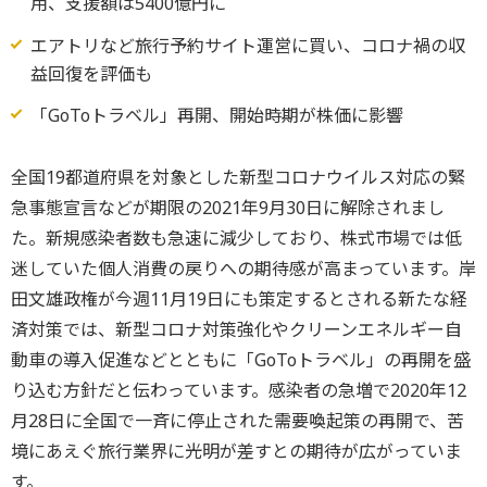
用、支援額は5400億円に
エアトリなど旅行予約サイト運営に買い、コロナ禍の収
益回復を評価も
「GoToトラベル」再開、開始時期が株価に影響
全国19都道府県を対象とした新型コロナウイルス対応の緊
急事態宣言などが期限の2021年9月30日に解除されまし
た。新規感染者数も急速に減少しており、株式市場では低
迷していた個人消費の戻りへの期待感が高まっています。岸
田文雄政権が今週11月19日にも策定するとされる新たな経
済対策では、新型コロナ対策強化やクリーンエネルギー自
動車の導入促進などとともに「GoToトラベル」の再開を盛
り込む方針だと伝わっています。感染者の急増で2020年12
月28日に全国で一斉に停止された需要喚起策の再開で、苦
境にあえぐ旅行業界に光明が差すとの期待が広がっていま
す。