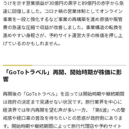
うけを示す営業損益が30億円の黒字と89億円の赤字から急
速に回復しました。コロナ禍の営業体制としてオンライン
事業を一段と強化するなど事業の再構築を進め原価や販管
費の急速な圧縮で収益が改善しました。事業構造の転換を
進めやすい身軽さが、予約サイト運営大手の株価を押し上
げているのかもしれません。
「GoToトラベル」再開、開始時期が株価に影
響
再開後の「GoToトラベル」を巡っては開始時期や継続期間
は政府の決定まで見通せない状況です。旅行業界を中心に
経済界では年内再開を望む声が多い一方、「第6波」への警
戒感や経口薬の普及を待ちたいとの思惑が政府側にありま
す。開始時期や継続期間によって旅行代理店や予約サイト