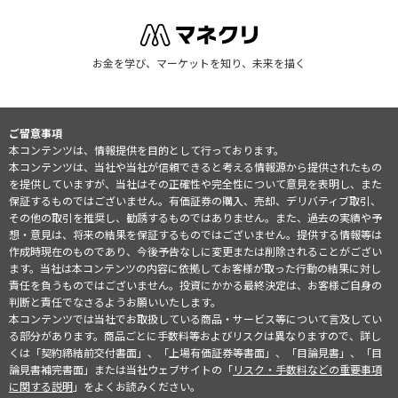
お金を学び、マーケットを知り、未来を描く
ご留意事項
本コンテンツは、情報提供を目的として行っております。
本コンテンツは、当社や当社が信頼できると考える情報源から提供されたもの
を提供していますが、当社はその正確性や完全性について意見を表明し、また
保証するものではございません。有価証券の購入、売却、デリバティブ取引、
その他の取引を推奨し、勧誘するものではありません。また、過去の実績や予
想・意見は、将来の結果を保証するものではございません。提供する情報等は
作成時現在のものであり、今後予告なしに変更または削除されることがござい
ます。当社は本コンテンツの内容に依拠してお客様が取った行動の結果に対し
責任を負うものではございません。投資にかかる最終決定は、お客様ご自身の
判断と責任でなさるようお願いいたします。
本コンテンツでは当社でお取扱している商品・サービス等について言及してい
る部分があります。商品ごとに手数料等およびリスクは異なりますので、詳し
くは「契約締結前交付書面」、「上場有価証券等書面」、「目論見書」、「目
論見書補完書面」または当社ウェブサイトの「
リスク・手数料などの重要事項
に関する説明
」をよくお読みください。