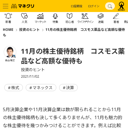
口座開設
ログイン
新着
人気
マーケット
特集
初心者
ライフデザイン
連載
著者
商
HOME
投資のヒント
11月の株主優待銘柄 コスモス薬品など高額な優待
も
11月の株主優待銘柄 コスモス薬
品など高額な優待も
金山 敏之
投資のヒント
2021/11/02
株式
マネックス
決算
5月決算企業や11月決算企業は数が限られることから11月
の株主優待銘柄も決して多くありませんが、11月も魅力的
な株主優待を幾つかみつけることができます。例えば比較