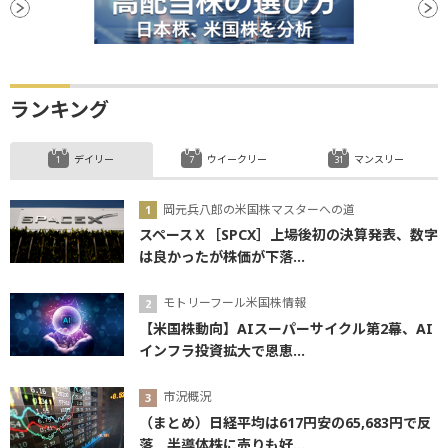
ランキング
デイリー
ウイークリー
マンスリー
岡元兵八郎の米国株マスターへの道
スペースＸ［SPCX］上場後初の決算発表、数字
は良かったが株価が下落...
モトリーフール米国株情報
【米国株動向】AIスーパーサイクル第2幕、AI
インフラ投資拡大で恩恵...
市況概況
（まとめ）日経平均は617円安の65,683円で反
落 半導体株に売りも好...