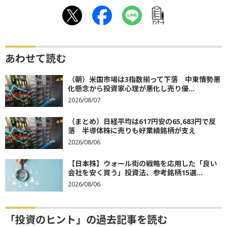
ｱﾝｹｰﾄ
あわせて読む
（朝）米国市場は3指数揃って下落 中東情勢悪
化懸念から投資家心理が悪化し売り優...
2026/08/07
（まとめ）日経平均は617円安の65,683円で反
落 半導体株に売りも好業績銘柄が支え
2026/08/06
【日本株】ウォール街の戦略を応用した「良い
会社を安く買う」投資法、参考銘柄15選...
2026/08/06
「投資のヒント」の過去記事を読む