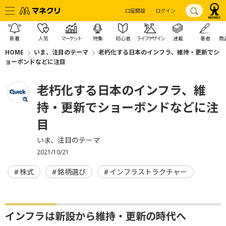
口座開設
ログイン
新着
人気
マーケット
特集
初心者
ライフデザイン
連載
著者
商
HOME
いま、注目のテーマ
老朽化する日本のインフラ、維持・更新でシ
ョーボンドなどに注目
老朽化する日本のインフラ、維
持・更新でショーボンドなどに注
目
いま、注目のテーマ
2021/10/21
株式
銘柄選び
インフラストラクチャー
インフラは新設から維持・更新の時代へ