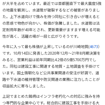
が大半を占めています。最近では首都圏直下で最大震度5強
の地震を観測し、水道管が破裂するなどの被害がありまし
た。上下水道向けで強みを持つ同社に引き合いが増えると
の思惑で物色が向かい、株価が急騰しました。水道管は法
定耐用年数が40年とされ、更新需要がますます増える可能
性が高く、活躍の場が一段と広がりそうです。
今年に入って最も株価が上昇しているのが川崎地質(
4673
）
です。10月14日に発表した2020年12月～21年8月期決算を
みると、営業利益は前年同期比4.2倍の5億5700万円でし
た。同社は建設工事に関連する地質・土地調査を手掛けて
います。国土強靭化など公共事業関連の受注が好調で、道
路や下水道の維持管理や防災関連の業務に注力したことが
収益拡大に寄与しました。
上記でまとめた銘柄はインフラ老朽化への対応に強みを持
つ専門的な企業中心です。総合的に建設工事を手掛ける大