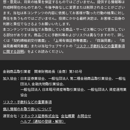
想・意見は、将来の結果を保証するものではございません。提供する情報等は
作成時現在のものであり、今後予告なしに変更または削除されることがござい
ます。当社は本コンテンツの内容に依拠してお客様が取った行動の結果に対し
責任を負うものではございません。投資にかかる最終決定は、お客様ご自身の
判断と責任でなさるようお願いいたします。
本コンテンツでは当社でお取扱している商品・サービス等について言及してい
る部分があります。商品ごとに手数料等およびリスクは異なりますので、詳し
くは「契約締結前交付書面」、「上場有価証券等書面」、「目論見書」、「目
論見書補完書面」または当社ウェブサイトの「
リスク・手数料などの重要事項
に関する説明
」をよくお読みください。
金融商品取引業者 関東財務局長（金商）第165号
日本証券業協会、一般社団法人 第二種金融商品取引業協会、一般社
団法人 金融先物取引業協会、
一般社団法人 日本暗号資産等取引業協会、一般社団法人 資産運用業
協会
リスク・手数料などの重要事項
個人情報のお取り扱いについて
マネックス証券株式会社
会社概要
お問合せ
ヘルプ（通知の登録・解除）