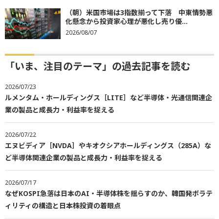
（朝）米国市場は3指数揃って下落 中東情勢悪
化懸念から投資家心理が悪化し売り優...
2026/08/07
「いま、注目のテーマ」の過去記事を読む
2026/07/23
ルメンタム・ホールディングス［LITE］など半導体・光通信関連企
業の製品と成長力・利益率を捉える
2026/07/22
エヌビディア［NVDA］やキオクシアホールディングス（285A）な
ど半導体関連企業の製品と成長力・利益率を捉える
2026/07/17
なぜKOSPI急落は日本のAI・半導体株を揺らすのか、韓国発ボラテ
ィリティの構造と日本株投資の着眼点