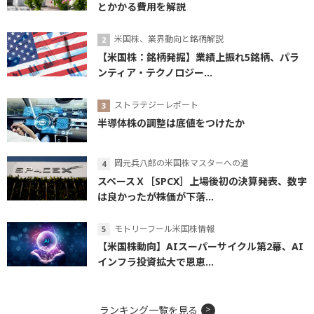
とかかる費用を解説
米国株、業界動向と銘柄解説
【米国株：銘柄発掘】業績上振れ5銘柄、パラ
ンティア・テクノロジー...
ストラテジーレポート
半導体株の調整は底値をつけたか
岡元兵八郎の米国株マスターへの道
スペースＸ［SPCX］上場後初の決算発表、数字
は良かったが株価が下落...
モトリーフール米国株情報
【米国株動向】AIスーパーサイクル第2幕、AI
インフラ投資拡大で恩恵...
ランキング一覧を見る