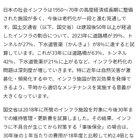
日本の社会インフラは1950～70年の高度経済成長期に整備
された施設が多く、今後は老朽化が一段と進む見通しで
す。国土交通省（以下、国交省）は建設後50年以上が経過
したインフラの割合について、2023年に道路橋が39％、ト
ンネルが27％、下水道管渠（かんきょ）が8％に達すると試
算しています。これが33年には道路橋が63％、トンネル
42％、下水道管渠が21％に上がるなど、インフラ老朽化の
問題は深刻度が増していきます。特に近年は自然災害が激
甚化・頻発化する中で、インフラ施設が防災効果を発揮で
きるよう、平時から適切なメンテナンスを実施する意義が
大きくなっています。
国交省は2018年に所管のインフラ施設を対象に今後30年ま
での維持管理・更新費を試算しました。その結果、インフ
ラに不具合が生じてから対策する「事後保全」の場合は、
30年後の１年当たりの費用が18年度と比較して約2.4倍とな