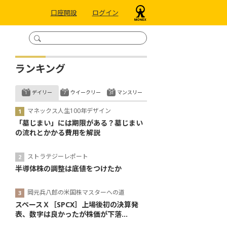
口座開設
ログイン
ランキング
デイリー
ウイークリー
マンスリー
マネックス人生100年デザイン
「墓じまい」には期限がある？墓じまい
の流れとかかる費用を解説
ストラテジーレポート
半導体株の調整は底値をつけたか
岡元兵八郎の米国株マスターへの道
スペースＸ［SPCX］上場後初の決算発
表、数字は良かったが株価が下落...