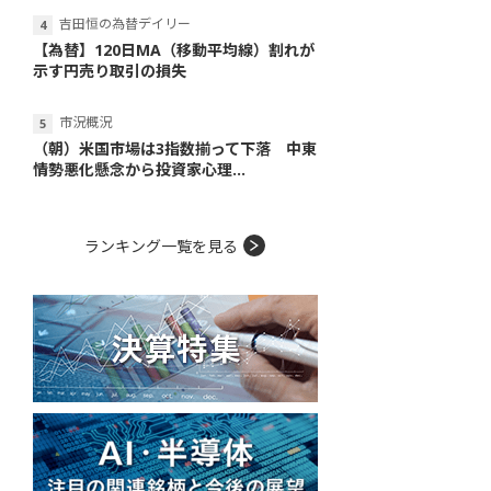
吉田恒の為替デイリー
【為替】120日MA（移動平均線）割れが
示す円売り取引の損失
市況概況
（朝）米国市場は3指数揃って下落 中東
情勢悪化懸念から投資家心理...
ランキング一覧を見る