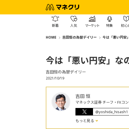
新着
人気
マーケット
特集
初心
HOME
吉田恒の為替デイリー
今は「悪い円安
今は「悪い円安」な
吉田恒の為替デイリー
2021/10/19
吉田 恒
マネックス証券 チーフ・FXコ
@yoshida_hisash1
もっと見る