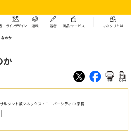
者
ライフデザイン
連載
著者
商
品・
サービス
マネクリとは
」なのか
のか
印刷
ｱﾝｹｰﾄ
ンサルタント兼マネックス・ユニバーシティ FX学長