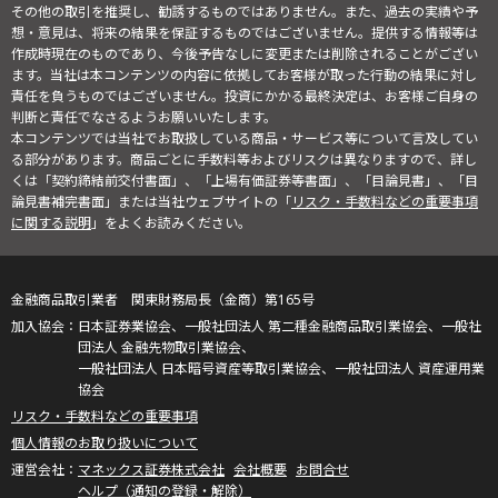
その他の取引を推奨し、勧誘するものではありません。また、過去の実績や予
想・意見は、将来の結果を保証するものではございません。提供する情報等は
作成時現在のものであり、今後予告なしに変更または削除されることがござい
ます。当社は本コンテンツの内容に依拠してお客様が取った行動の結果に対し
責任を負うものではございません。投資にかかる最終決定は、お客様ご自身の
判断と責任でなさるようお願いいたします。
本コンテンツでは当社でお取扱している商品・サービス等について言及してい
る部分があります。商品ごとに手数料等およびリスクは異なりますので、詳し
くは「契約締結前交付書面」、「上場有価証券等書面」、「目論見書」、「目
論見書補完書面」または当社ウェブサイトの「
リスク・手数料などの重要事項
に関する説明
」をよくお読みください。
金融商品取引業者 関東財務局長（金商）第165号
日本証券業協会、一般社団法人 第二種金融商品取引業協会、一般社
団法人 金融先物取引業協会、
一般社団法人 日本暗号資産等取引業協会、一般社団法人 資産運用業
協会
リスク・手数料などの重要事項
個人情報のお取り扱いについて
マネックス証券株式会社
会社概要
お問合せ
ヘルプ（通知の登録・解除）