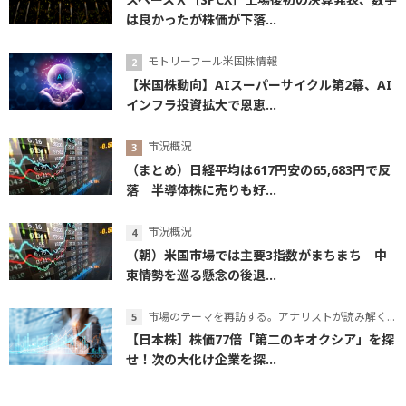
は良かったが株価が下落...
モトリーフール米国株情報
【米国株動向】AIスーパーサイクル第2幕、AI
インフラ投資拡大で恩恵...
市況概況
（まとめ）日経平均は617円安の65,683円で反
落 半導体株に売りも好...
市況概況
（朝）米国市場では主要3指数がまちまち 中
東情勢を巡る懸念の後退...
市場のテーマを再訪する。アナリストが読み解くテーマの本質
【日本株】株価77倍「第二のキオクシア」を探
せ！次の大化け企業を探...