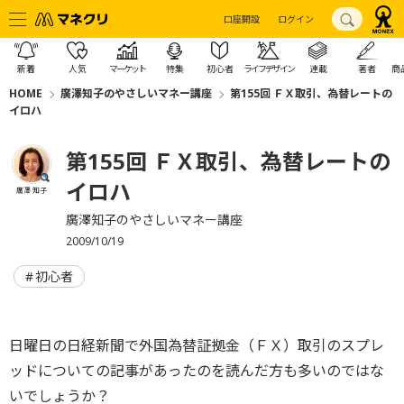
口座開設
ログイン
新着
人気
マーケット
特集
初心者
ライフデザイン
連載
著者
商
HOME
廣澤知子のやさしいマネー講座
第155回 ＦＸ取引、為替レートの
イロハ
第155回 ＦＸ取引、為替レートの
イロハ
廣澤 知子
廣澤知子のやさしいマネー講座
2009/10/19
初心者
日曜日の日経新聞で外国為替証拠金（ＦＸ）取引のスプレ
ッドについての記事があったのを読んだ方も多いのではな
いでしょうか？