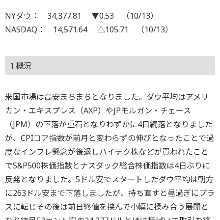
NYダウ： 34,377.81 ▼0.53 （10/13）
NASDAQ： 14,571.64 △105.71 （10/13）
1.概況
米国市場は高安まちまちとなりました。ダウ平均はアメリ
カン・エキスプレス（AXP）やJPモルガン・チェース
（JPM）の下落が重石となりわずかに4日続落となりました
が、CPIコア指数が前月と変わらずの伸びとなったことで過
度なインフレ懸念が後退しハイテク株などが買われたこと
でS&P500株価指数とナスダック総合株価指数は4日ぶりに
反発となりました。5ドル安でスタートしたダウ平均は朝方
に263ドル安まで下落しましたが、持ち直すと昼過ぎにプラ
スに転じその後は前日終値を挟んで小幅に揉み合う展開と