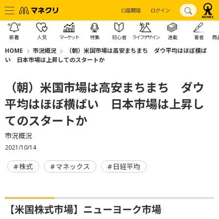
口座開設
ログイン
新着
人気
マーケット
特集
初心者
ライフデザイン
連載
著者
商
HOME
市況概況
（朝）米国市場は高安まちまち ダウ平均はほぼ横ば
い 日本市場は上昇してのスタートか
（朝）米国市場は高安まちまち ダウ
平均はほぼ横ばい 日本市場は上昇し
てのスタートか
市況概況
2021/10/14
株式
マネックス
日経平均
【米国株式市場】ニューヨーク市場