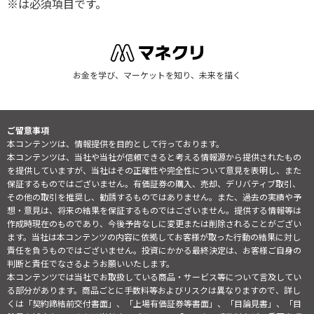
※は必須項目です。
お金を学び、マーケットを知り、未来を描く
ご留意事項
本コンテンツは、情報提供を目的として行っております。
本コンテンツは、当社や当社が信頼できると考える情報源から提供されたもの
を提供していますが、当社はその正確性や完全性について意見を表明し、また
保証するものではございません。有価証券の購入、売却、デリバティブ取引、
その他の取引を推奨し、勧誘するものではありません。また、過去の実績や予
想・意見は、将来の結果を保証するものではございません。提供する情報等は
作成時現在のものであり、今後予告なしに変更または削除されることがござい
ます。当社は本コンテンツの内容に依拠してお客様が取った行動の結果に対し
責任を負うものではございません。投資にかかる最終決定は、お客様ご自身の
判断と責任でなさるようお願いいたします。
本コンテンツでは当社でお取扱している商品・サービス等について言及してい
る部分があります。商品ごとに手数料等およびリスクは異なりますので、詳し
くは「契約締結前交付書面」、「上場有価証券等書面」、「目論見書」、「目