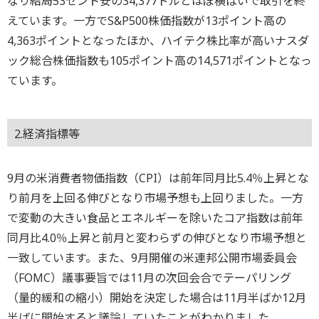
なり結局53セント安の34,377ドルとほぼ横ばいで取引を終
えています。一方でS&P500株価指数が13ポイント高の
4,363ポイントとなったほか、ハイテク株比率が高いナスダ
ック総合株価指数も105ポイント高の14,571ポイントとなっ
ています。
2.経済指標等
9月の米消費者物価指数（CPI）は前年同月比5.4％上昇とな
り前月を上回る伸びとなり市場予想も上回りました。一方
で変動の大きい食品とエネルギーを除いたコア指数は前年
同月比4.0％上昇と前月と変わらずの伸びとなり市場予想と
一致しています。また、9月開催の米連邦公開市場委員会
（FOMC）議事要旨では11月の次回会合でテーパリング
（量的緩和の縮小）開始を決定した場合は11月半ばか12月
半ばに開始すると議論していたことがわかりました。