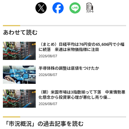
ｱﾝｹｰﾄ
あわせて読む
（まとめ）日経平均は76円安の65,606円で小幅
に続落 来週は米物価指標に注目
2026/08/07
半導体株の調整は底値をつけたか
2026/08/07
（朝）米国市場は3指数揃って下落 中東情勢悪
化懸念から投資家心理が悪化し売り優...
2026/08/07
「市況概況」の過去記事を読む