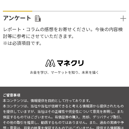
アンケート
レポート・コラムの感想をお寄せください。今後の内容検
討等に参考にさせていただきます。
※は必須項目です。
お金を学び、マーケットを知り、未来を描く
ご留意事項
本コンテンツは、情報提供を目的として行っております。
本コンテンツは、当社や当社が信頼できると考える情報源から提供されたもの
を提供していますが、当社はその正確性や完全性について意見を表明し、また
保証するものではございません。有価証券の購入、売却、デリバティブ取引、
その他の取引を推奨し、勧誘するものではありません。また、過去の実績や予
想・意見は、将来の結果を保証するものではございません。提供する情報等は