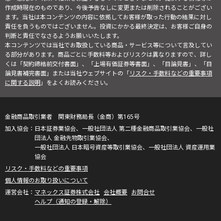
作成時現在のものであり、今後予告なしに変更または削除されることがござい
ます。当社は本コンテンツの内容に依拠してお客様が取った行動の結果に対し
責任を負うものではございません。投資にかかる最終決定は、お客様ご自身の
判断と責任でなさるようお願いいたします。
本コンテンツでは当社でお取扱している商品・サービス等について言及してい
る部分があります。商品ごとに手数料等およびリスクは異なりますので、詳し
くは「契約締結前交付書面」、「上場有価証券等書面」、「目論見書」、「目
論見書補完書面」または当社ウェブサイトの「
リスク・手数料などの重要事項
に関する説明
」をよくお読みください。
金融商品取引業者 関東財務局長（金商）第165号
日本証券業協会、一般社団法人 第二種金融商品取引業協会、一般社
団法人 金融先物取引業協会、
一般社団法人 日本暗号資産等取引業協会、一般社団法人 資産運用業
協会
リスク・手数料などの重要事項
個人情報のお取り扱いについて
マネックス証券株式会社
会社概要
お問合せ
ヘルプ（通知の登録・解除）