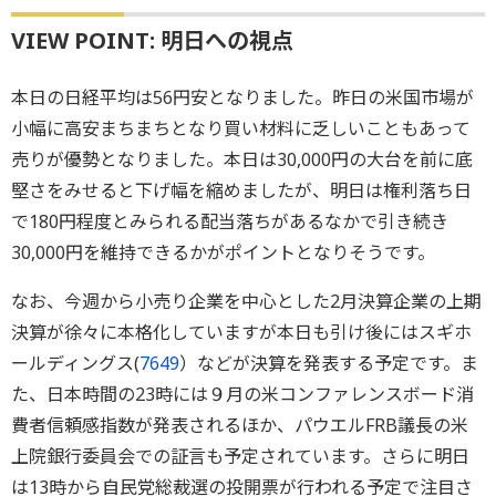
VIEW POINT: 明日への視点
本日の日経平均は56円安となりました。昨日の米国市場が
小幅に高安まちまちとなり買い材料に乏しいこともあって
売りが優勢となりました。本日は30,000円の大台を前に底
堅さをみせると下げ幅を縮めましたが、明日は権利落ち日
で180円程度とみられる配当落ちがあるなかで引き続き
30,000円を維持できるかがポイントとなりそうです。
なお、今週から小売り企業を中心とした2月決算企業の上期
決算が徐々に本格化していますが本日も引け後にはスギホ
ールディングス(
7649
）などが決算を発表する予定です。ま
た、日本時間の23時には９月の米コンファレンスボード消
費者信頼感指数が発表されるほか、パウエルFRB議長の米
上院銀行委員会での証言も予定されています。さらに明日
は13時から自民党総裁選の投開票が行われる予定で注目さ