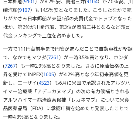
日本郵船(
9101
）が8.2％安、商船三井(
9104
）が7.0％安、川
崎汽船(
9107
）も14.5％安となりました。こうしたなかで売
りがかさみ日本郵船が東証1部の売買代金でトップとなった
ほか、第2位が川崎汽船、第3位が商船三井となるなど売買
代金ランキングで上位を占めました。
一方で111円台前半まで円安が進んだことで自動車株が堅調
で、なかでもマツダ(
7261
）が一時3.5％高となり、ホンダ
(
7267
）も一時2.9％高となりました。さらに原油価格の上
昇を受けてINPEX(
1605
）が4.2％高となり年初来高値を更
新し、エーザイ(
4523
）も6月に米国で承認されたアルツハ
イマー治療薬「アデュカヌマブ」の次の有力候補とされる
アルツハイマー病治療薬候補「レカネマブ」について米食
品医薬品局（FDA）に承認申請を始めたと発表したことで
一時4.3％高となりました。