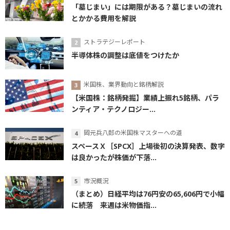
「墓じまい」には期限がある？墓じまいの流れ
とかかる費用を解説
ストラテジーレポート
半導体株の調整は底値をつけたか
米国株、業界動向と銘柄解説
【米国株：銘柄発掘】業績上振れ5銘柄、パラ
ンティア・テクノロジー...
岡元兵八郎の米国株マスターへの道
スペースＸ［SPCX］上場後初の決算発表、数字
は良かったが株価が下落...
市況概況
（まとめ）日経平均は76円安の65,606円で小幅
に続落 来週は米物価指...