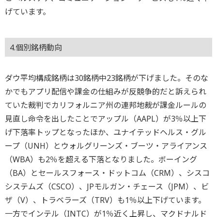
げています。
4.個別銘柄動向
ダウ平均構成銘柄は30銘柄中23銘柄が下げました。そのな
かでもアプリ配信や課金の仕組みが反競争的だと訴えられ
ていた裁判でカリフォルニア州の連邦地裁が課金ルールの
見直し命令を出したことでアップル（AAPL）が3％以上下
げ下落率トップとなったほか、ユナイテッドヘルス・グル
ープ（UNH）とウォルグリーンズ・ブーツ・アライアンス
（WBA）も2％を超える下落となりました。ボーイング
（BA）とセールスフォース・ドットコム（CRM）、シスコ
システムズ（CSCO）、JPモルガン・チェース（JPM）、ビ
ザ（V）、トラベラーズ（TRV）も1％以上下げています。
一方でインテル（INTC）が1％近く上昇し、マクドナルド