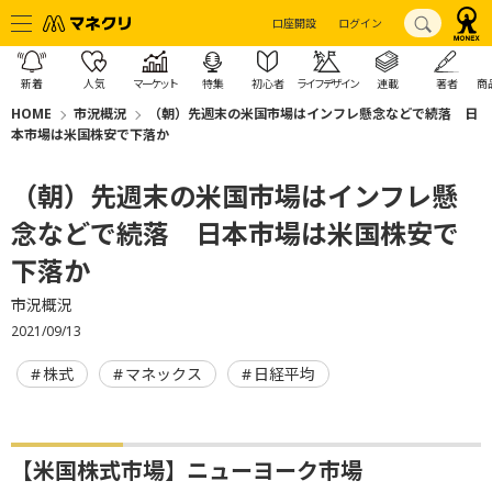
口座開設
ログイン
新着
人気
マーケット
特集
初心者
ライフデザイン
連載
著者
商
HOME
市況概況
（朝）先週末の米国市場はインフレ懸念などで続落 日
本市場は米国株安で下落か
（朝）先週末の米国市場はインフレ懸
念などで続落 日本市場は米国株安で
下落か
市況概況
2021/09/13
株式
マネックス
日経平均
【米国株式市場】ニューヨーク市場