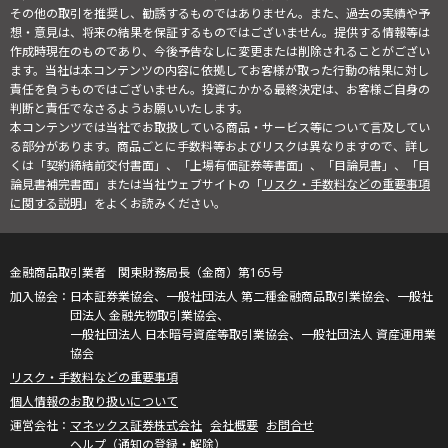
その他の取引を推奨し、勧誘するものではありません。また、過去の実績や予
想・意見は、将来の結果を保証するものではございません。提供する情報等は
作成時現在のものであり、今後予告なしに変更または削除されることがござい
ます。当社は本コンテンツの内容に依拠してお客様が取った行動の結果に対し
責任を負うものではございません。投資にかかる最終決定は、お客様ご自身の
判断と責任でなさるようお願いいたします。
本コンテンツでは当社でお取扱している商品・サービス等について言及してい
る部分があります。商品ごとに手数料等およびリスクは異なりますので、詳し
くは「契約締結前交付書面」、「上場有価証券等書面」、「目論見書」、「目
論見書補完書面」または当社ウェブサイトの「
リスク・手数料などの重要事項
に関する説明
」をよくお読みください。
金融商品取引業者 関東財務局長（金商）第165号
日本証券業協会、一般社団法人 第二種金融商品取引業協会、一般社
団法人 金融先物取引業協会、
一般社団法人 日本暗号資産等取引業協会、一般社団法人 資産運用業
協会
リスク・手数料などの重要事項
個人情報のお取り扱いについて
マネックス証券株式会社
会社概要
お問合せ
ヘルプ（通知の登録・解除）