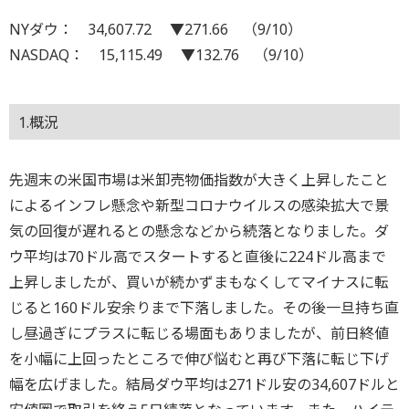
NYダウ： 34,607.72 ▼271.66 （9/10）
NASDAQ： 15,115.49 ▼132.76 （9/10）
1.概況
先週末の米国市場は米卸売物価指数が大きく上昇したこと
によるインフレ懸念や新型コロナウイルスの感染拡大で景
気の回復が遅れるとの懸念などから続落となりました。ダ
ウ平均は70ドル高でスタートすると直後に224ドル高まで
上昇しましたが、買いが続かずまもなくしてマイナスに転
じると160ドル安余りまで下落しました。その後一旦持ち直
し昼過ぎにプラスに転じる場面もありましたが、前日終値
を小幅に上回ったところで伸び悩むと再び下落に転じ下げ
幅を広げました。結局ダウ平均は271ドル安の34,607ドルと