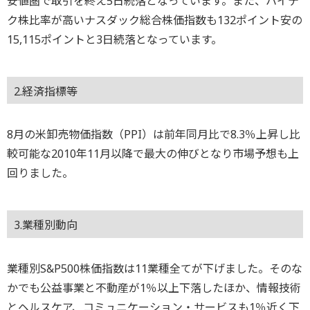
安値圏で取引を終え5日続落となっています。また、ハイテ
ク株比率が高いナスダック総合株価指数も132ポイント安の
15,115ポイントと3日続落となっています。
2.経済指標等
8月の米卸売物価指数（PPI）は前年同月比で8.3％上昇し比
較可能な2010年11月以降で最大の伸びとなり市場予想も上
回りました。
3.業種別動向
業種別S&P500株価指数は11業種全てが下げました。そのな
かでも公益事業と不動産が1％以上下落したほか、情報技術
とヘルスケア、コミュニケーション・サービスも1％近く下