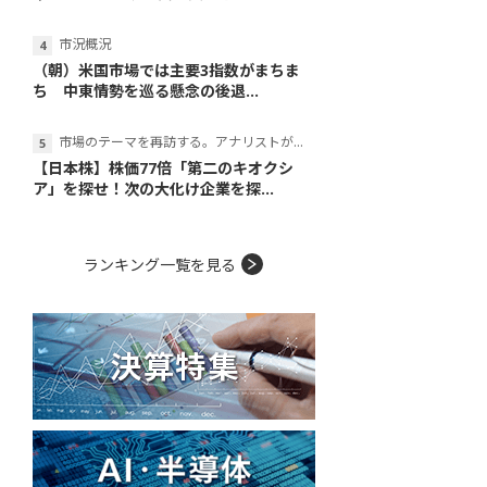
市況概況
（朝）米国市場では主要3指数がまちま
ち 中東情勢を巡る懸念の後退...
市場のテーマを再訪する。アナリストが読み解くテーマの本質
【日本株】株価77倍「第二のキオクシ
ア」を探せ！次の大化け企業を探...
ランキング一覧を見る