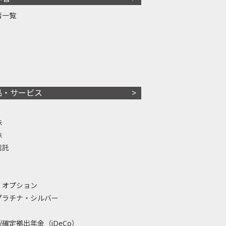
者一覧
品・サービス
株
株
信託
・オプション
プラチナ・シルバー
確定拠出年金（iDeCo）