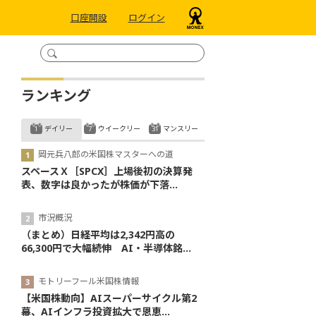
口座開設
ログイン
ランキング
デイリー
ウイークリー
マンスリー
岡元兵八郎の米国株マスターへの道
スペースＸ［SPCX］上場後初の決算発
表、数字は良かったが株価が下落...
市況概況
（まとめ）日経平均は2,342円高の
66,300円で大幅続伸 AI・半導体銘...
モトリーフール米国株情報
【米国株動向】AIスーパーサイクル第2
幕、AIインフラ投資拡大で恩恵...