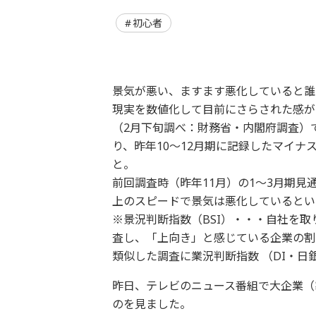
初心者
景気が悪い、ますます悪化していると誰
現実を数値化して目前にさらされた感が
（2月下旬調べ：財務省・内閣府調査）で
り、昨年10～12月期に記録したマイナ
と。
前回調査時（昨年11月）の1～3月期見
上のスピードで景気は悪化しているとい
※景況判断指数（BSI）・・・自社を
査し、「上向き」と感じている企業の
類似した調査に業況判断指数 （DI・日
昨日、テレビのニュース番組で大企業（
のを見ました。