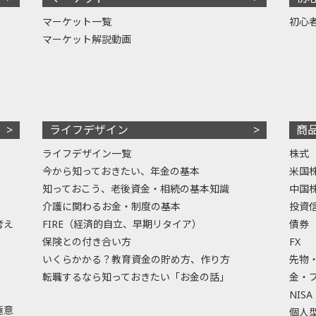
マーケット一覧
初心
マーケット解説動画
ライフデザイン
商
ライフデザイン一覧
株式
今から知っておきたい、年金の基本
米国
知っておこう、老後資金・相続の基本知識
中国
介護に関わるお金・制度の基本
投資
考え
FIRE（経済的自立、早期リタイア）
債券
保険との付き合い方
FX
いくらかかる？教育資金の貯め方、作り方
先物
転職するなら知っておきたい「お金の話」
金・
NISA
極意
個人型