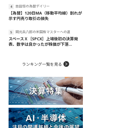
吉田恒の為替デイリー
【為替】120日MA（移動平均線）割れが
示す円売り取引の損失
岡元兵八郎の米国株マスターへの道
スペースＸ［SPCX］上場後初の決算発
表、数字は良かったが株価が下落...
ランキング一覧を見る