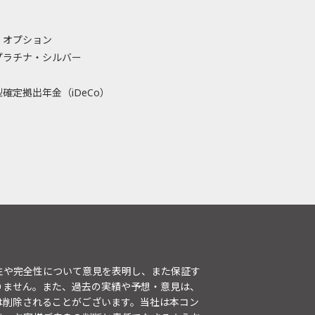
・オプション
プラチナ・シルバー
確定拠出年金（iDeCo）
性や完全性について意見を表明し、また保証す
りません。また、過去の実績や予想・意見は、
は削除されることがございます。当社は本コン