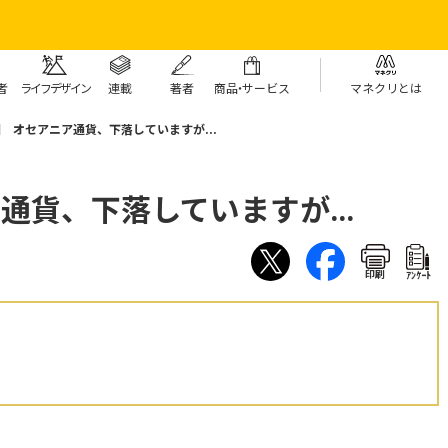
者
ライフデザイン
連載
著者
商
品・
サービス
マネクリとは
回 オセアニア通貨、下落していますが...
通貨、下落していますが...
印刷
ｱﾝｹｰﾄ