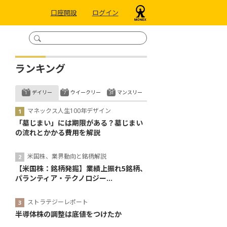
口座開設
ログイン
ランキング
デイリー
ウイークリー
マンスリー
マネックス人生100年デザイン
「墓じまい」には期限がある？墓じまい
の流れとかかる費用を解説
米国株、業界動向と銘柄解説
【米国株：銘柄発掘】業績上振れ5銘柄、
パランティア・テクノロジー...
ストラテジーレポート
半導体株の調整は底値をつけたか