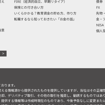
考え
FIRE（経済的自立、早期リタイア）
債券
保険との付き合い方
FX
いくらかかる？教育資金の貯め方、作り方
先物
転職するなら知っておきたい「お金の話」
金・
NISA
極意
個人型
ております。
考える情報源から提供されたものを提供していますが、当社はその正確
売却、デリバティブ取引、その他の取引を推奨し、勧誘するものではあ
。提供する情報等は作成時現在のものであり、今後予告なしに変更また