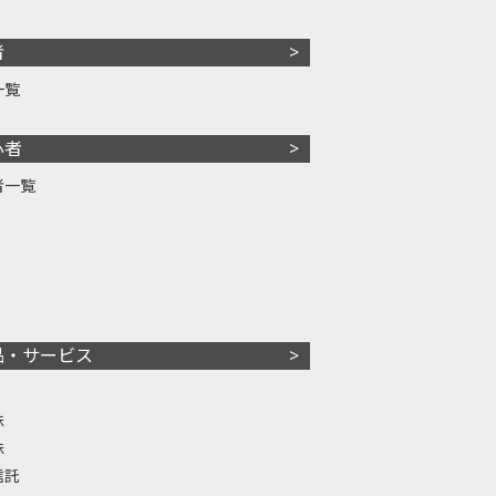
者
一覧
心者
者一覧
品・サービス
株
株
信託