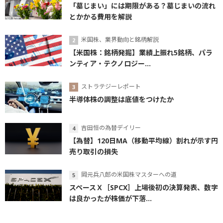
「墓じまい」には期限がある？墓じまいの流れ
とかかる費用を解説
米国株、業界動向と銘柄解説
【米国株：銘柄発掘】業績上振れ5銘柄、パラ
ンティア・テクノロジー...
ストラテジーレポート
半導体株の調整は底値をつけたか
吉田恒の為替デイリー
【為替】120日MA（移動平均線）割れが示す円
売り取引の損失
岡元兵八郎の米国株マスターへの道
スペースＸ［SPCX］上場後初の決算発表、数字
は良かったが株価が下落...