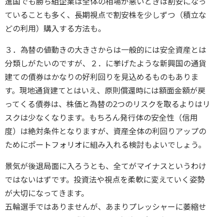
進国でも勝ち組企業は全体の相場が悪いときは割安になっ
ていることも多く、長期視点で割安株を少しずつ（積立な
どの利用）購入する方法も。
３．為替の値動きの大きさからは一般的には安全資産とは
分類しがたいのですが、２．に挙げたような新興国の通貨
建ての債券はかなりの好利回りを見込めるものもありま
す。現地通貨建てとはいえ、原則償還時には額面金額が戻
ってくる債券は、株価と為替の2つのリスクを取るよりはリ
スクは少なくなります。もちろん発行体の安全性（信用
度）は絶対条件となりますが、資産全体の利回りアップの
ためにポートフォリオに組み入れる検討もよいでしょう。
景気が後退局面に入ろうとも、全てがマイナスというわけ
ではないはずです。投資法や視点を柔軟に変えていく姿勢
が大切になってきます。
五輪選手ではありませんが、あまりプレッシャーに萎縮せ