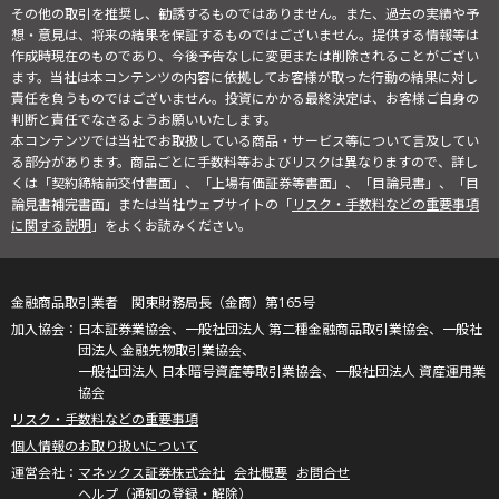
その他の取引を推奨し、勧誘するものではありません。また、過去の実績や予
想・意見は、将来の結果を保証するものではございません。提供する情報等は
作成時現在のものであり、今後予告なしに変更または削除されることがござい
ます。当社は本コンテンツの内容に依拠してお客様が取った行動の結果に対し
責任を負うものではございません。投資にかかる最終決定は、お客様ご自身の
判断と責任でなさるようお願いいたします。
本コンテンツでは当社でお取扱している商品・サービス等について言及してい
る部分があります。商品ごとに手数料等およびリスクは異なりますので、詳し
くは「契約締結前交付書面」、「上場有価証券等書面」、「目論見書」、「目
論見書補完書面」または当社ウェブサイトの「
リスク・手数料などの重要事項
に関する説明
」をよくお読みください。
金融商品取引業者 関東財務局長（金商）第165号
日本証券業協会、一般社団法人 第二種金融商品取引業協会、一般社
団法人 金融先物取引業協会、
一般社団法人 日本暗号資産等取引業協会、一般社団法人 資産運用業
協会
リスク・手数料などの重要事項
個人情報のお取り扱いについて
マネックス証券株式会社
会社概要
お問合せ
ヘルプ（通知の登録・解除）