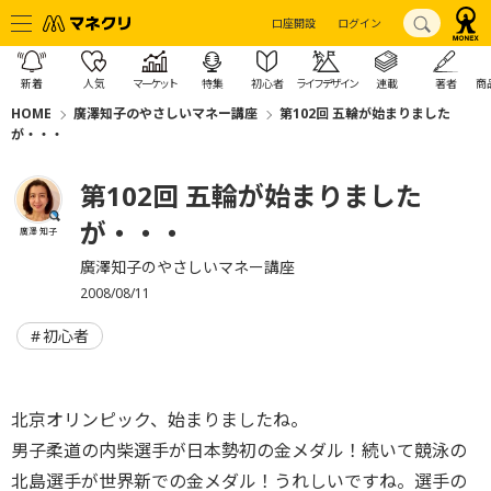
口座開設
ログイン
新着
人気
マーケット
特集
初心者
ライフデザイン
連載
著者
商
HOME
廣澤知子のやさしいマネー講座
第102回 五輪が始まりました
が・・・
第102回 五輪が始まりました
が・・・
廣澤 知子
廣澤知子のやさしいマネー講座
2008/08/11
初心者
北京オリンピック、始まりましたね。
男子柔道の内柴選手が日本勢初の金メダル！続いて競泳の
北島選手が世界新での金メダル！うれしいですね。選手の