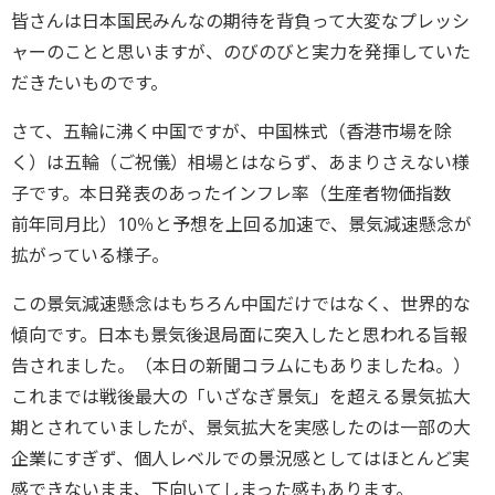
皆さんは日本国民みんなの期待を背負って大変なプレッシ
ャーのことと思いますが、のびのびと実力を発揮していた
だきたいものです。
さて、五輪に沸く中国ですが、中国株式（香港市場を除
く）は五輪（ご祝儀）相場とはならず、あまりさえない様
子です。本日発表のあったインフレ率（生産者物価指数
前年同月比）10％と予想を上回る加速で、景気減速懸念が
拡がっている様子。
この景気減速懸念はもちろん中国だけではなく、世界的な
傾向です。日本も景気後退局面に突入したと思われる旨報
告されました。（本日の新聞コラムにもありましたね。）
これまでは戦後最大の「いざなぎ景気」を超える景気拡大
期とされていましたが、景気拡大を実感したのは一部の大
企業にすぎず、個人レベルでの景況感としてはほとんど実
感できないまま、下向いてしまった感もあります。