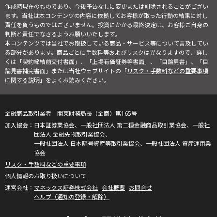
作成時現在のものであり、今後予告なしに変更または削除されることがござい
ます。当社は本コンテンツの内容に依拠してお客様が取った行動の結果に対し
責任を負うものではございません。投資にかかる最終決定は、お客様ご自身の
判断と責任でなさるようお願いいたします。
本コンテンツでは当社でお取扱している商品・サービス等について言及してい
る部分があります。商品ごとに手数料等およびリスクは異なりますので、詳し
くは「契約締結前交付書面」、「上場有価証券等書面」、「目論見書」、「目
論見書補完書面」または当社ウェブサイトの「
リスク・手数料などの重要事項
に関する説明
」をよくお読みください。
金融商品取引業者 関東財務局長（金商）第165号
日本証券業協会、一般社団法人 第二種金融商品取引業協会、一般社
団法人 金融先物取引業協会、
一般社団法人 日本暗号資産等取引業協会、一般社団法人 資産運用業
協会
リスク・手数料などの重要事項
個人情報のお取り扱いについて
マネックス証券株式会社
会社概要
お問合せ
ヘルプ（通知の登録・解除）