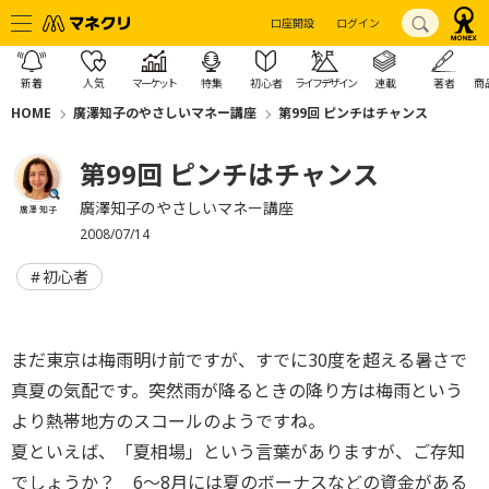
口座開設
ログイン
新着
人気
マーケット
特集
初心者
ライフデザイン
連載
著者
商
HOME
廣澤知子のやさしいマネー講座
第99回 ピンチはチャンス
第99回 ピンチはチャンス
廣澤知子のやさしいマネー講座
廣澤 知子
2008/07/14
初心者
まだ東京は梅雨明け前ですが、すでに30度を超える暑さで
真夏の気配です。突然雨が降るときの降り方は梅雨という
より熱帯地方のスコールのようですね。
夏といえば、「夏相場」という言葉がありますが、ご存知
でしょうか？ 6～8月には夏のボーナスなどの資金がある