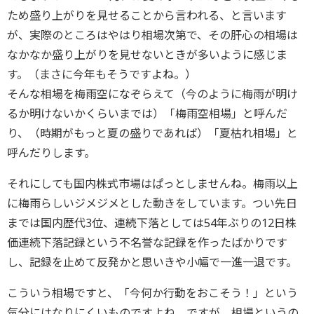
ため盛り上がりを見せることから言われる、と言います
が、実際のところはやはり相場次第で、その肝心の相場は
なかなか盛り上がりを見せないときが多いように感じま
す。（まさに今年もそうですよね。）
そんな相場を梅雨空になぞらえて（今のように梅雨が明け
るか明けないかくらいまでは）「梅雨空相場」と呼んだ
り、（時期がもっと夏の盛りであれば）「夏枯れ相場」と
呼んだりします。
それにしても国内株式市場はぱっとしませんね。梅雨以上
に梅雨らしいジメジメとした動きをしています。つい先日
までは国内歴代3位、連続下落としては54年ぶりの12日株
価連続下落記録という不名誉な記録を作ったばかりです
し、記録を止めて反発かと思いきや小幅で一進一退です。
こういう相場ですと、「今何か行動をおこそう！」という
気分にはなりにくいものですよね。ですが、相場というの