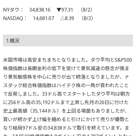
NYダウ： 34,838.16 ▼97.31 （8/2）
NASDAQ： 14,681.07 △8.39 （8/2）
1.概況
米国市場は高安まちまちとなりました。ダウ平均とS&P500
株価指数は長期金利の低下を受けて景気減速の懸念が強ま
り景気敏感株を中心に売りが出て続落となりましたが、ナ
スダック総合株価指数はハイテク株の一角が買われたこと
で反発しました。33ドル高でスタートしたダウ平均は朝方
に256ドル高の35,192ドルまで上昇し先月の26日に付けた
史上最高値（35,144ドル）を上回る場面もありましたが、
買いが続かず上げ幅を縮めると引けにかけて売りが優勢と
なり結局97ドル安の34,838ドルで取引を終えています。ま