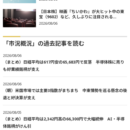
【日本株】映画『ちいかわ』が大ヒット中の東
宝（9602）など、久しぶりに注目される...
2026/08/06
「市況概況」の過去記事を読む
2026/08/06
（まとめ）日経平均は617円安の65,683円で反落 半導体株に売り
も好業績銘柄が支え
2026/08/06
（朝）米国市場では主要3指数がまちまち 中東情勢を巡る懸念の後
退と好決算が支え
2026/08/05
（まとめ）日経平均は2,342円高の66,300円で大幅続伸 AI・半導
体銘柄がけん引