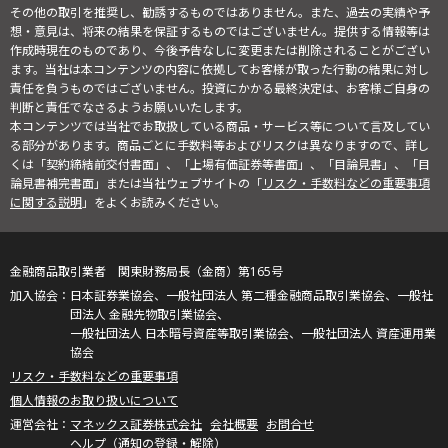
その他の取引を推奨し、勧誘するものではありません。また、過去の実績や予
想・意見は、将来の結果を保証するものではございません。提供する情報等は
作成時現在のものであり、今後予告なしに変更または削除されることがござい
ます。当社は本コンテンツの内容に依拠してお客様が取った行動の結果に対し
責任を負うものではございません。投資にかかる最終決定は、お客様ご自身の
判断と責任でなさるようお願いいたします。
本コンテンツでは当社でお取扱している商品・サービス等について言及してい
る部分があります。商品ごとに手数料等およびリスクは異なりますので、詳し
くは「契約締結前交付書面」、「上場有価証券等書面」、「目論見書」、「目
論見書補完書面」または当社ウェブサイトの「
リスク・手数料などの重要事項
に関する説明
」をよくお読みください。
金融商品取引業者 関東財務局長（金商）第165号
日本証券業協会、一般社団法人 第二種金融商品取引業協会、一般社
団法人 金融先物取引業協会、
一般社団法人 日本暗号資産等取引業協会、一般社団法人 資産運用業
協会
リスク・手数料などの重要事項
個人情報のお取り扱いについて
マネックス証券株式会社
会社概要
お問合せ
ヘルプ（通知の登録・解除）