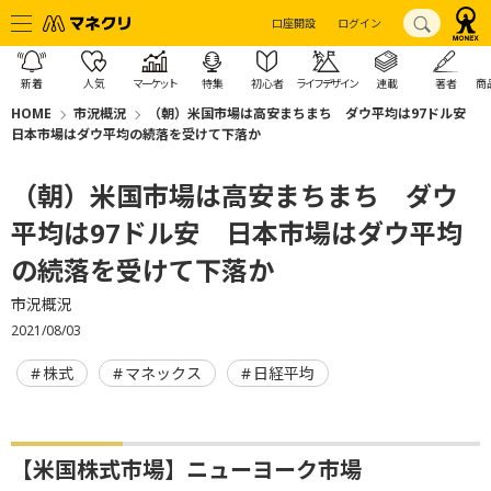
口座開設
ログイン
新着
人気
マーケット
特集
初心者
ライフデザイン
連載
著者
商
HOME
市況概況
（朝）米国市場は高安まちまち ダウ平均は97ドル安
日本市場はダウ平均の続落を受けて下落か
（朝）米国市場は高安まちまち ダウ
平均は97ドル安 日本市場はダウ平均
の続落を受けて下落か
市況概況
2021/08/03
株式
マネックス
日経平均
【米国株式市場】ニューヨーク市場