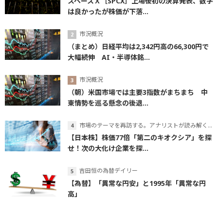
スペースＸ［SPCX］上場後初の決算発表、数字
は良かったが株価が下落...
市況概況
（まとめ）日経平均は2,342円高の66,300円で
大幅続伸 AI・半導体銘...
市況概況
（朝）米国市場では主要3指数がまちまち 中
東情勢を巡る懸念の後退...
市場のテーマを再訪する。アナリストが読み解くテーマの本質
【日本株】株価77倍「第二のキオクシア」を探
せ！次の大化け企業を探...
吉田恒の為替デイリー
【為替】「異常な円安」と1995年「異常な円
高」