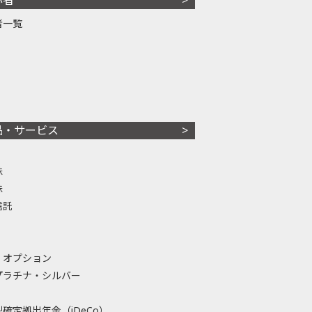
者一覧
品・サービス
株
株
信託
・オプション
プラチナ・シルバー
確定拠出年金（iDeCo）