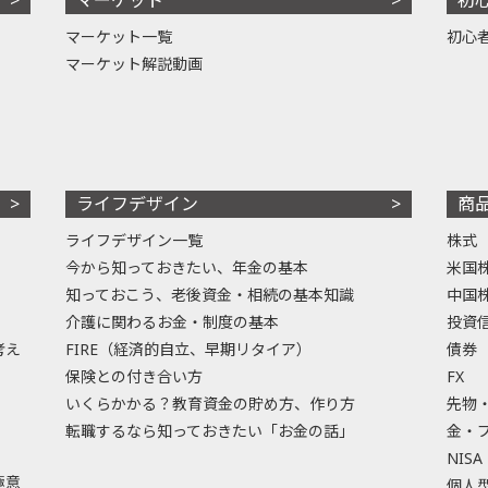
マーケット一覧
初心
マーケット解説動画
ライフデザイン
商
ライフデザイン一覧
株式
今から知っておきたい、年金の基本
米国
知っておこう、老後資金・相続の基本知識
中国
介護に関わるお金・制度の基本
投資
考え
FIRE（経済的自立、早期リタイア）
債券
保険との付き合い方
FX
いくらかかる？教育資金の貯め方、作り方
先物
転職するなら知っておきたい「お金の話」
金・
NISA
極意
個人型