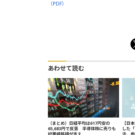
（PDF）
あわせて読む
（まとめ）日経平均は617円安の
【日本
65,683円で反落 半導体株に売りも
した「
好業績銘柄が支え
法、参考