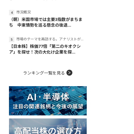
市況概況
（朝）米国市場では主要3指数がまちま
ち 中東情勢を巡る懸念の後退...
市場のテーマを再訪する。アナリストが読み解くテーマの本質
【日本株】株価77倍「第二のキオクシ
ア」を探せ！次の大化け企業を探...
ランキング一覧を見る