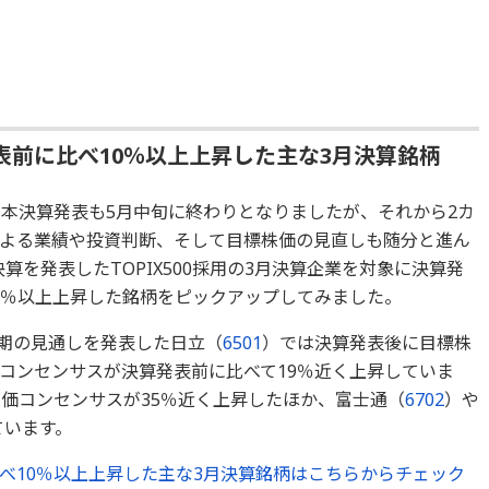
前に比べ10％以上上昇した主な3月決算銘柄
の本決算発表も5月中旬に終わりとなりましたが、それから2カ
よる業績や投資判断、そして目標株価の見直しも随分と進ん
算を発表したTOPIX500採用の3月決算企業を対象に決算発
0％以上上昇した銘柄をピックアップしてみました。
月期の見通しを発表した日立（
6501
）では決算発表後に目標株
コンセンサスが決算発表前に比べて19％近く上昇していま
価コンセンサスが35％近く上昇したほか、富士通（
6702
）や
ています。
べ10％以上上昇した主な3月決算銘柄はこちらからチェック