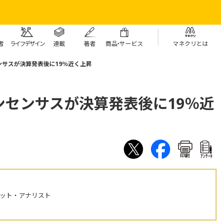
者
ライフデザイン
連載
著者
商
品・
サービス
マネクリとは
サスが決算発表後に19％近く上昇
センサスが決算発表後に19％近
印刷
ｱﾝｹｰﾄ
ケット・アナリスト