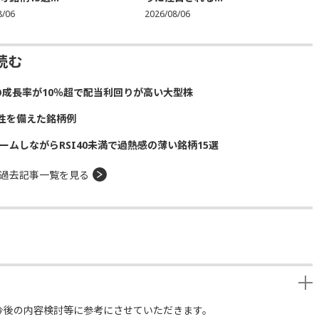
8/06
2026/08/06
読む
の成長率が10％超で配当利回りが高い大型株
性を備えた銘柄例
ームしながらRSI40未満で過熱感の薄い銘柄15選
過去記事一覧を見る
今後の内容検討等に参考にさせていただきます。