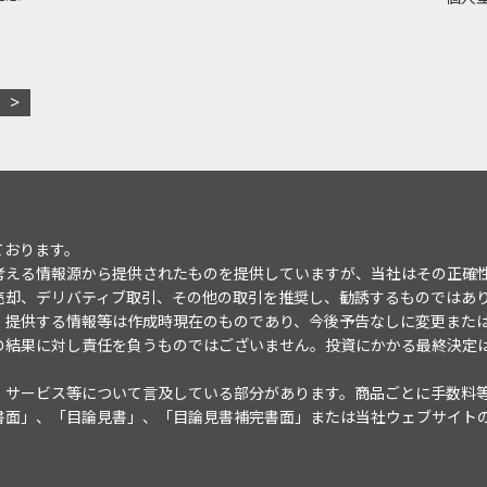
ております。
考える情報源から提供されたものを提供していますが、当社はその正確
売却、デリバティブ取引、その他の取引を推奨し、勧誘するものではあ
。提供する情報等は作成時現在のものであり、今後予告なしに変更また
の結果に対し責任を負うものではございません。投資にかかる最終決定
・サービス等について言及している部分があります。商品ごとに手数料
書面」、「目論見書」、「目論見書補完書面」または当社ウェブサイト