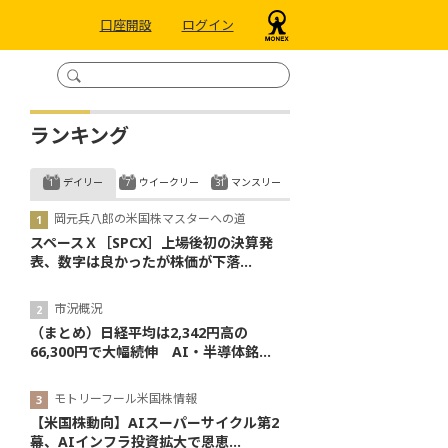
口座開設
ログイン
ランキング
デイリー
ウイークリー
マンスリー
岡元兵八郎の米国株マスターへの道
スペースＸ［SPCX］上場後初の決算発
表、数字は良かったが株価が下落...
市況概況
（まとめ）日経平均は2,342円高の
66,300円で大幅続伸 AI・半導体銘...
モトリーフール米国株情報
【米国株動向】AIスーパーサイクル第2
幕、AIインフラ投資拡大で恩恵...