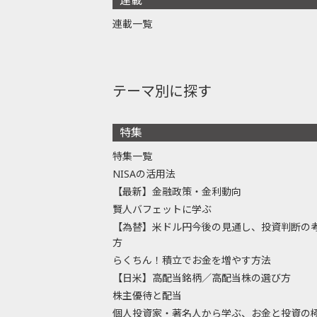
連載一覧
テーマ別に探す
特集
特集一覧
NISAの活用法
【最新】金融政策・金利動向
賢人バフェットに学ぶ
【為替】米ドル円今後の見通し、投資判断の
方
らくちん！積立でお金を増やす方法
【日米】高配当銘柄／高配当株の選び方
株主優待と配当
個人投資家・著名人から学ぶ、お金と投資の