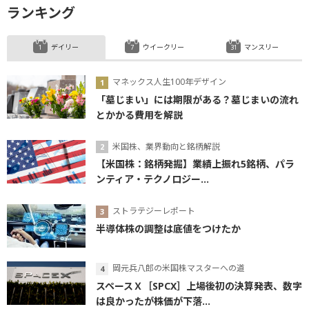
ランキング
デイリー
ウイークリー
マンスリー
マネックス人生100年デザイン
「墓じまい」には期限がある？墓じまいの流れ
とかかる費用を解説
米国株、業界動向と銘柄解説
【米国株：銘柄発掘】業績上振れ5銘柄、パラ
ンティア・テクノロジー...
ストラテジーレポート
半導体株の調整は底値をつけたか
岡元兵八郎の米国株マスターへの道
スペースＸ［SPCX］上場後初の決算発表、数字
は良かったが株価が下落...