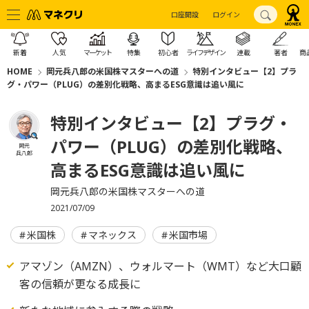
口座開設
ログイン
新着
人気
マーケット
特集
初心者
ライフデザイン
連載
著者
商
HOME
岡元兵八郎の米国株マスターへの道
特別インタビュー【2】プラ
グ・パワー（PLUG）の差別化戦略、高まるESG意識は追い風に
特別インタビュー【2】プラグ・
パワー（PLUG）の差別化戦略、
岡元
兵八郎
高まるESG意識は追い風に
岡元兵八郎の米国株マスターへの道
2021/07/09
米国株
マネックス
米国市場
アマゾン（AMZN）、ウォルマート（WMT）など大口顧
客の信頼が更なる成長に