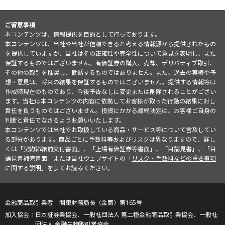
ご留意事項
本コンテンツは、情報提供を目的として行っております。
本コンテンツは、当社や当社が信頼できると考える情報源から提供されたもの
を提供していますが、当社はその正確性や完全性について意見を表明し、また
保証するものではございません。有価証券の購入、売却、デリバティブ取引、
その他の取引を推奨し、勧誘するものではありません。また、過去の実績や予
想・意見は、将来の結果を保証するものではございません。提供する情報等は
作成時現在のものであり、今後予告なしに変更または削除されることがござい
ます。当社は本コンテンツの内容に依拠してお客様が取った行動の結果に対し
責任を負うものではございません。投資にかかる最終決定は、お客様ご自身の
判断と責任でなさるようお願いいたします。
本コンテンツでは当社でお取扱している商品・サービス等について言及してい
る部分があります。商品ごとに手数料等およびリスクは異なりますので、詳し
くは「契約締結前交付書面」、「上場有価証券等書面」、「目論見書」、「目
論見書補完書面」または当社ウェブサイトの「
リスク・手数料などの重要事項
に関する説明
」をよくお読みください。
金融商品取引業者 関東財務局長（金商）第165号
日本証券業協会、一般社団法人 第二種金融商品取引業協会、一般社
団法人 金融先物取引業協会、