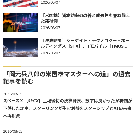
2026/08/07
【米国株】資本効率の改善と成長性を兼ね備え
た銘柄例
2026/08/07
【決算結果】シーゲイト・テクノロジー・ホー
ルディングス［STX］、Tモバイル［TMUS...
2026/08/07
「岡元兵八郎の米国株マスターへの道」の過去
記事を読む
2026/08/05
スペースＸ［SPCX］上場後初の決算発表、数字は良かったが株価が
下落した理由。スターリンクが生む利益をスターシップとAIの未来
へ再投資
2026/08/03