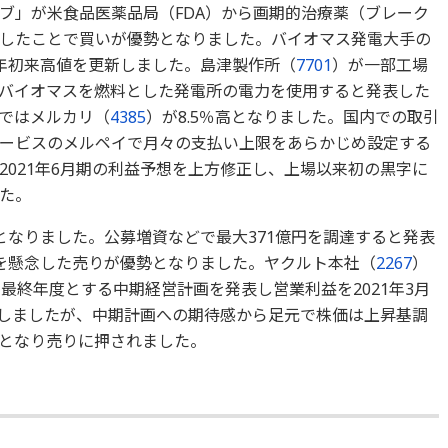
ブ」が米食品医薬品局（FDA）から画期的治療薬（ブレーク
したことで買いが優勢となりました。バイオマス発電大手の
り年初来高値を更新しました。島津製作所（
7701
）が一部工場
バイオマスを燃料とした発電所の電力を使用すると発表した
ではメルカリ（
4385
）が8.5％高となりました。国内での取引
ービスのメルペイで月々の支払い上限をあらかじめ設定する
2021年6月期の利益予想を上方修正し、上場以来初の黒字に
た。
安となりました。公募増資などで最大371億円を調達すると発表
を懸念した売りが優勢となりました。ヤクルト本社（
2267
）
期を最終年度とする中期経営計画を発表し営業利益を2021年3月
るとしましたが、中期計画への期待感から足元で株価は上昇基調
となり売りに押されました。