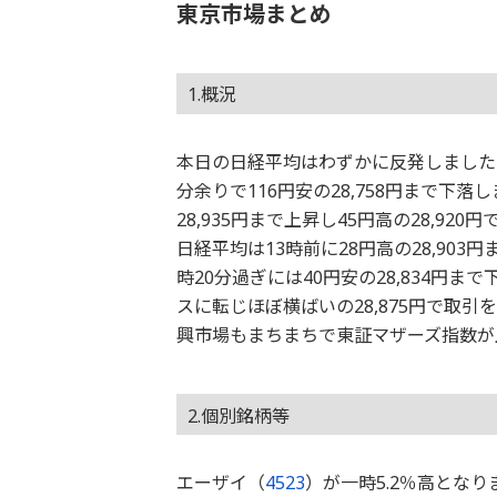
東京市場まとめ
1.概況
本日の日経平均はわずかに反発しました。
分余りで116円安の28,758円まで下
28,935円まで上昇し45円高の28,92
日経平均は13時前に28円高の28,90
時20分過ぎには40円安の28,834
スに転じほぼ横ばいの28,875円で取引
興市場もまちまちで東証マザーズ指数が
2.個別銘柄等
エーザイ（
4523
）が一時5.2％高とな