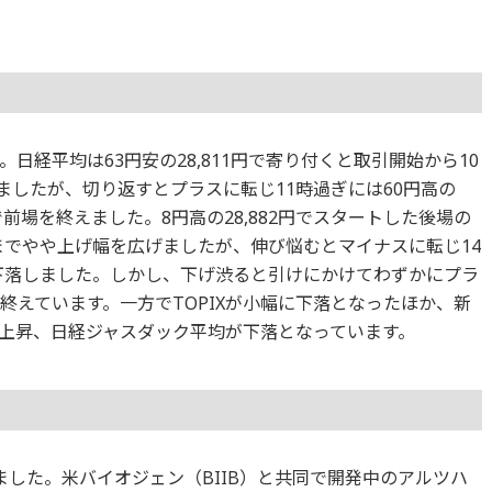
日経平均は63円安の28,811円で寄り付くと取引開始から10
落しましたが、切り返すとプラスに転じ11時過ぎには60円高の
0円で前場を終えました。8円高の28,882円でスタートした後場の
3円までやや上げ幅を広げましたが、伸び悩むとマイナスに転じ14
円まで下落しました。しかし、下げ渋ると引けにかけてわずかにプラ
を終えています。一方でTOPIXが小幅に下落となったほか、新
上昇、日経ジャスダック平均が下落となっています。
りました。米バイオジェン（BIIB）と共同で開発中のアルツハ