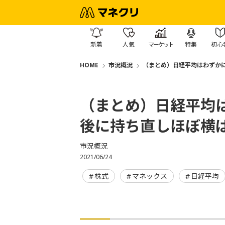
新着
人気
マーケット
特集
初心
HOME
市況概況
（まとめ）日経平均はわずか
（まとめ）日経平均
後に持ち直しほぼ横
市況概況
2021/06/24
株式
マネックス
日経平均