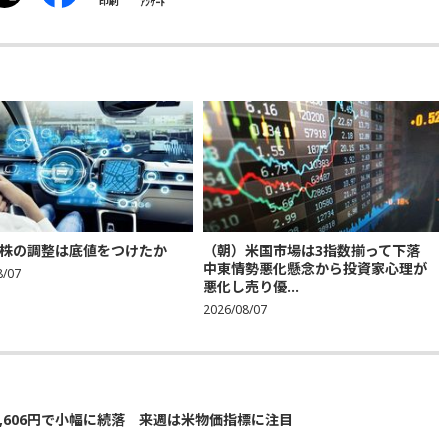
印刷
ｱﾝｹｰﾄ
株の調整は底値をつけたか
（朝）米国市場は3指数揃って下落
中東情勢悪化懸念から投資家心理が
8/07
悪化し売り優...
2026/08/07
5,606円で小幅に続落 来週は米物価指標に注目