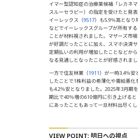
イマー型認知症の治療薬候補「レカネマ
スルーセラピー）の指定を受けたと発表
イーレックス（
9517
）も5.9％高とな
などでイーレックスグループが所有する
ことが材料視されました。マザーズ市場
が好調だったことに加え、スマホ決済サ
定額払いの利用が増加したことなどから
なる見通しとなったことが好感されまし
一方で住友林業（
1911
）が一時3.4％
したことで1株利益の希薄化や需給悪化
も4.2％安となりました。2025年3月
期比で40％増の610億円に引き上げ
にあったこともあって一旦材料出尽くし
VIEW POINT: 明日への視点