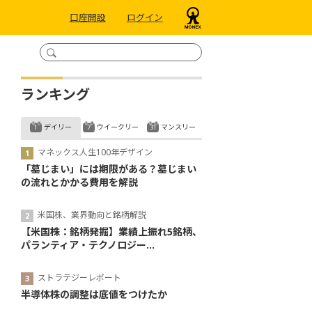
口座開設
ログイン
ランキング
デイリー
ウイークリー
マンスリー
マネックス人生100年デザイン
「墓じまい」には期限がある？墓じまい
の流れとかかる費用を解説
米国株、業界動向と銘柄解説
【米国株：銘柄発掘】業績上振れ5銘柄、
パランティア・テクノロジー...
ストラテジーレポート
半導体株の調整は底値をつけたか