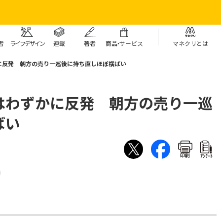
者
ライフデザイン
連載
著者
商
品・
サービス
マネクリとは
に反発 朝方の売り一巡後に持ち直しほぼ横ばい
はわずかに反発 朝方の売り一巡
ばい
印刷
ｱﾝｹｰﾄ