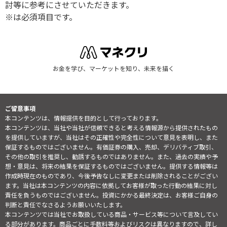
討等に参考にさせていただきます。
※は必須項目です。
お金を学び、マーケットを知り、未来を描く
ご留意事項
本コンテンツは、情報提供を目的として行っております。
本コンテンツは、当社や当社が信頼できると考える情報源から提供されたもの
を提供していますが、当社はその正確性や完全性について意見を表明し、また
保証するものではございません。有価証券の購入、売却、デリバティブ取引、
その他の取引を推奨し、勧誘するものではありません。また、過去の実績や予
想・意見は、将来の結果を保証するものではございません。提供する情報等は
作成時現在のものであり、今後予告なしに変更または削除されることがござい
ます。当社は本コンテンツの内容に依拠してお客様が取った行動の結果に対し
責任を負うものではございません。投資にかかる最終決定は、お客様ご自身の
判断と責任でなさるようお願いいたします。
本コンテンツでは当社でお取扱している商品・サービス等について言及してい
る部分があります。商品ごとに手数料等およびリスクは異なりますので、詳し