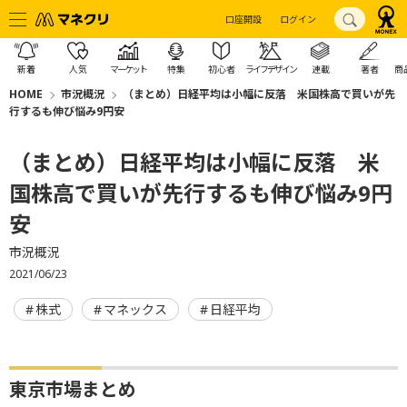
口座開設
ログイン
新着
人気
マーケット
特集
初心者
ライフデザイン
連載
著者
商
HOME
市況概況
（まとめ）日経平均は小幅に反落 米国株高で買いが先
行するも伸び悩み9円安
（まとめ）日経平均は小幅に反落 米
国株高で買いが先行するも伸び悩み9円
安
市況概況
2021/06/23
株式
マネックス
日経平均
東京市場まとめ