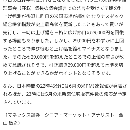
本日の日経平均は9円安となりました。パウエル米連邦準備
理事会（FRB）議長の議会証言での発言を受けて早期の利
上げ観測が後退し昨日の米国市場が続伸となりナスダック
総合株価指数が史上最高値を更新したこともあって買いが
先行し、一時は上げ幅を三桁に広げ節目の29,000円を回復
する場面もありました。しかし、29,000円をわずかに上回
ったところで伸び悩むと上げ幅を縮めマイナスとなりまし
た。そのため29,000円を超えたところでの上値の重さが改
めて意識されそうで、引き続き29,000円を超えて水準を切
り上げることができるかがポイントとなりそうです。
なお、日本時間の22時45分には6月の米PMI速報値が発表さ
れるほか、23時には5月の米新築住宅販売件数の発表が予定
されています。
（マネックス証券 シニア・マーケット・アナリスト 金
山 敏之）