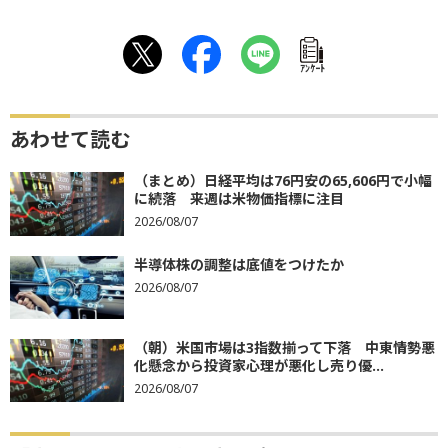
ｱﾝｹｰﾄ
あわせて読む
（まとめ）日経平均は76円安の65,606円で小幅
に続落 来週は米物価指標に注目
2026/08/07
半導体株の調整は底値をつけたか
2026/08/07
（朝）米国市場は3指数揃って下落 中東情勢悪
化懸念から投資家心理が悪化し売り優...
2026/08/07