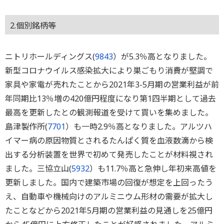
2.個別銘柄等
ニトリホールディングス(
9843
）が5.3％高となりました。
新型コロナウイルス感染拡大により巣ごもり消費が堅調で
家具や家電が売れたことから2021年3-5月期の営業利益が前
年同期比13％増の420億円程度になり第1四半期として過去
最高を更新したとの観測報道を受けて買いを集めました。
島津製作所(
7701
）も一時2.9％高となりました。アルツハ
イマー病の原因物質とされるたんぱく質を血液数滴から検
出する分析装置を世界で初めて発売したことが材料視され
ました。三協立山(
5932
）も11.7％高と急伸し年初来高値を
更新しました。国内で建築市場の回復が想定を上回ったう
え、自動車や機械向けのアルミニウム形材の需要が拡大し
たことなどから2021年5月期の営業利益の見通しを25億円