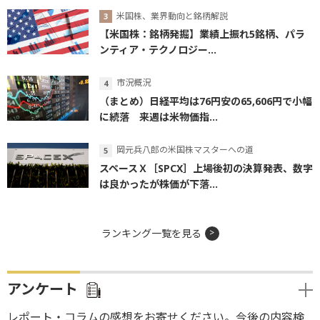
米国株、業界動向と銘柄解説
【米国株：銘柄発掘】業績上振れ5銘柄、パラ
ンティア・テクノロジー...
市況概況
（まとめ）日経平均は76円安の65,606円で小幅
に続落 来週は米物価指...
岡元兵八郎の米国株マスターへの道
スペースＸ［SPCX］上場後初の決算発表、数字
は良かったが株価が下落...
ランキング一覧を見る
アンケート
レポート・コラムの感想をお寄せください。今後の内容検