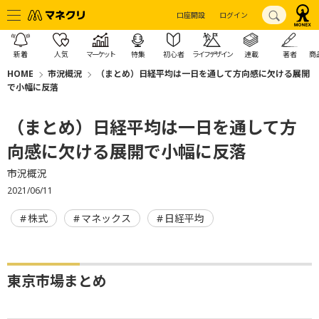
口座開設
ログイン
新着
人気
マーケット
特集
初心者
ライフデザイン
連載
著者
商
HOME
市況概況
（まとめ）日経平均は一日を通して方向感に欠ける展開
で小幅に反落
（まとめ）日経平均は一日を通して方
向感に欠ける展開で小幅に反落
市況概況
2021/06/11
株式
マネックス
日経平均
東京市場まとめ