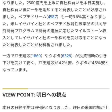
なりました。2500億円を上限に自社株買いを本日実施し、
自社株買い後に一部を消却すると発表したことが好感され
ました。ペプチドリーム(
4587
）も一時3.6％高となりまし
た。米レイゼバイオ社とのペプチド放射性医薬品の共同研
究開発プログラムで開発の進展に応じたマイルストーン収
入としてレイゼバイオ社の一部株式を受け取ることになっ
たと発表したことが材料視されました。
一方で戸田建設(
1860
）やクボタ(
6326
）が投資判断の引き
下げを受けて安く、戸田建設が4.2％安、クボタが4.5％安と
なっています。
VIEW POINT: 明日への視点
本日の日経平均は9円安となりました。昨日の米国市場が上