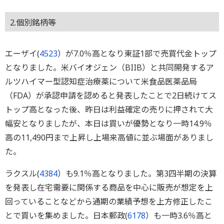
2.個別銘柄等
エーザイ(
4523
）が7.0％高となり東証1部で売買代金トップ
となりました。米バイオジェン（BIIB）と共同開発するア
ルツハイマー型認知症治療薬について米食品医薬品局
（FDA）が承認申請を認めると発表したことで2日続けてス
トップ高となった後、昨日は利益確定の売りに押されて大
幅安となりましたが、本日は買いが優勢となり一時14.9％
高の11,490円まで上昇し上場来高値に並ぶ場面がありまし
た。
ラクスル(
4384
）も9.1％高となりました。第3四半期の決算
を発表し在宅需要に関係する商品を中心に販売が想定を上
回っていることなどから通期の業績予想を上方修正したこ
とで買いを集めました。日本郵政(
6178
）も一時3.6％高と