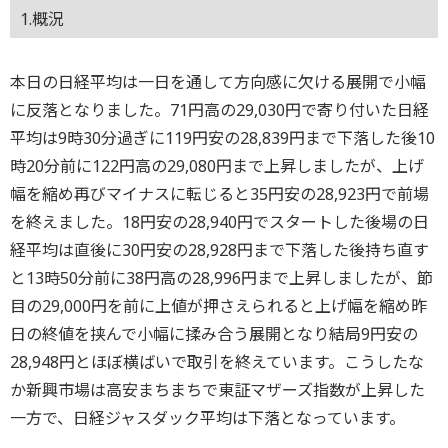
1.概況
本日の日経平均は一日を通して方向感に欠ける展開で小幅
に反落となりました。71円高の29,030円で寄り付いた日経
平均は9時30分過ぎに119円安の28,839円まで下落した後10
時20分前に122円高の29,080円まで上昇しましたが、上げ
幅を縮め再びマイナスに転じると35円安の28,923円で前場
を終えました。18円安の28,940円でスタートした後場の日
経平均は直後に30円安の28,928円まで下落した後持ち直す
と13時50分前に38円高の28,996円まで上昇しましたが、節
目の29,000円を前に上値が押さえられると上げ幅を縮め昨
日の終値を挟んで小幅に揉み合う展開となり結局9円安の
28,948円とほぼ横ばいで取引を終えています。こうしたな
か新興市場は高安まちまちで東証マザーズ指数が上昇した
一方で、日経ジャスダック平均は下落となっています。