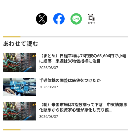
ｱﾝｹｰﾄ
あわせて読む
（まとめ）日経平均は76円安の65,606円で小幅
に続落 来週は米物価指標に注目
2026/08/07
半導体株の調整は底値をつけたか
2026/08/07
（朝）米国市場は3指数揃って下落 中東情勢悪
化懸念から投資家心理が悪化し売り優...
2026/08/07