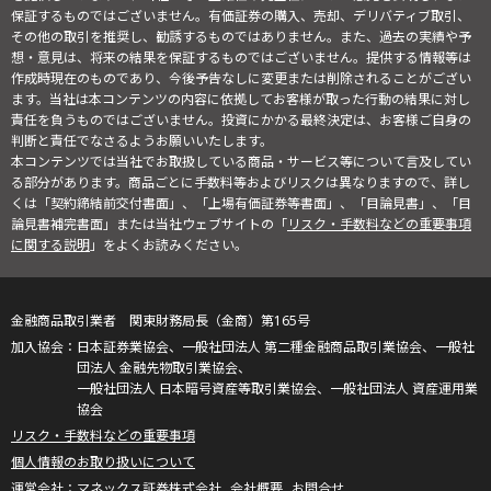
保証するものではございません。有価証券の購入、売却、デリバティブ取引、
その他の取引を推奨し、勧誘するものではありません。また、過去の実績や予
想・意見は、将来の結果を保証するものではございません。提供する情報等は
作成時現在のものであり、今後予告なしに変更または削除されることがござい
ます。当社は本コンテンツの内容に依拠してお客様が取った行動の結果に対し
責任を負うものではございません。投資にかかる最終決定は、お客様ご自身の
判断と責任でなさるようお願いいたします。
本コンテンツでは当社でお取扱している商品・サービス等について言及してい
る部分があります。商品ごとに手数料等およびリスクは異なりますので、詳し
くは「契約締結前交付書面」、「上場有価証券等書面」、「目論見書」、「目
論見書補完書面」または当社ウェブサイトの「
リスク・手数料などの重要事項
に関する説明
」をよくお読みください。
金融商品取引業者 関東財務局長（金商）第165号
日本証券業協会、一般社団法人 第二種金融商品取引業協会、一般社
団法人 金融先物取引業協会、
一般社団法人 日本暗号資産等取引業協会、一般社団法人 資産運用業
協会
リスク・手数料などの重要事項
個人情報のお取り扱いについて
マネックス証券株式会社
会社概要
お問合せ