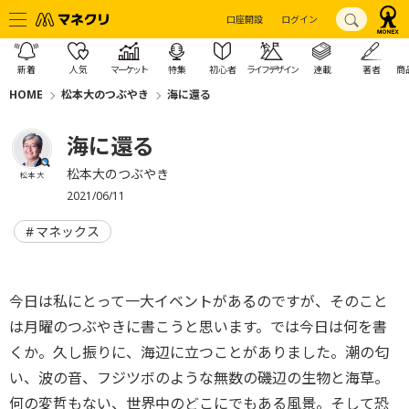
口座開設
ログイン
新着
人気
マーケット
特集
初心者
ライフデザイン
連載
著者
商
HOME
松本大のつぶやき
海に還る
海に還る
松本大のつぶやき
松本 大
2021/06/11
マネックス
今日は私にとって一大イベントがあるのですが、そのこと
は月曜のつぶやきに書こうと思います。では今日は何を書
くか。久し振りに、海辺に立つことがありました。潮の匂
い、波の音、フジツボのような無数の磯辺の生物と海草。
何の変哲もない、世界中のどこにでもある風景。そして恐