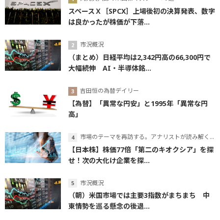
スペースＸ［SPCX］上場後初の決算発表、数字
は良かったが株価が下落...
市況概況
（まとめ）日経平均は2,342円高の66,300円で
大幅続伸 AI・半導体銘...
吉田恒の為替デイリー
【為替】「異常な円安」と1995年「異常な円
高」
市場のテーマを再訪する。アナリストが読み解くテーマの本質
【日本株】株価77倍「第二のキオクシア」を探
せ！次の大化け企業を探...
市況概況
（朝）米国市場では主要3指数がまちまち 中
東情勢を巡る懸念の後退...